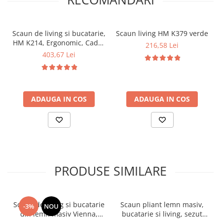
Scaun de living si bucatarie,
Scaun living HM K379 verde
HM K214, Ergonomic, Cadru
216,58 Lei
Metalic, Piele ecologica, 100
403,67 Lei
kg, 90x45x53 cm, Fag
ADAUGA IN COS
ADAUGA IN COS
PRODUSE SIMILARE
Scaun de living si bucatarie
Scaun pliant lemn masiv,
-3%
NOU
din lemn masiv Vienna,
bucatarie si living, sezut