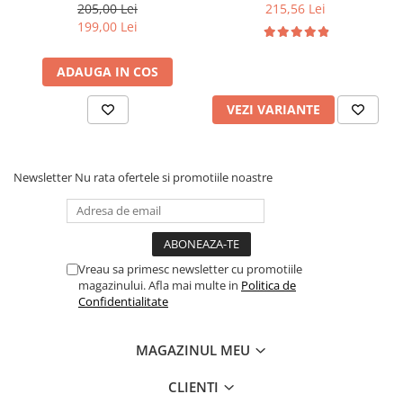
tapiterie stofa,100 kg,
tapitat cu piele ecologica,
205,00 Lei
215,56 Lei
94x49x40 cm, nuc/bej
100 kg, cires
199,00 Lei
ADAUGA IN COS
VEZI VARIANTE
Newsletter
Nu rata ofertele si promotiile noastre
Vreau sa primesc newsletter cu promotiile
magazinului. Afla mai multe in
Politica de
Confidentialitate
MAGAZINUL MEU
CLIENTI