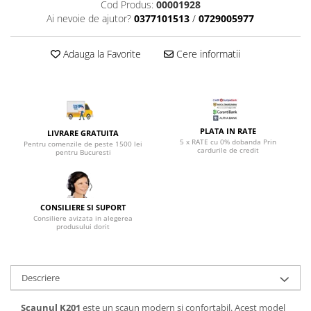
Top saltele 5 cm
Cod Produs:
00001928
Scaune manager
Ai nevoie de ajutor?
0377101513
/
0729005977
Top saltele 10 cm
Mobilier bucatarie
Top saltele memory 5 cm
Mese bucatarie
Adauga la Favorite
Cere informatii
Top saltele MemoHR 6.5 cm
Scaune pentru bucatarie
Saltele ieftine
Mobila bucatarie
Saltele cu plasa de arcuri
Seturi mese si scaune bucatarie
Saltele cu spuma
Mobilier hol
PLATA IN RATE
LIVRARE GRATUITA
5 x RATE cu 0% dobanda Prin
Mobila hol
Pentru comenzile de peste 1500 lei
cardurile de credit
pentru Bucuresti
Suporturi si rafturi pantofi
Portmantouri
Pantofare
CONSILIERE SI SUPORT
Seturi mobilier hol
Consiliere avizata in alegerea
produsului dorit
Stender haine
Suport pentru umerase
Etajere
Descriere
Cuiere
Mobilier gradinita
Scaunul K201
este un scaun modern si confortabil. Acest model