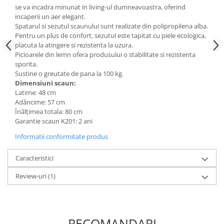
se va incadra minunat in living-ul dumneavoastra, oferind
Mese gradinita
incaperii un aer elegant.
Scaune gradinita
Spatarul si sezutul scaunului sunt realizate din polipropilena alba.
Pentru un plus de confort, sezutul este tapitat cu piele ecologica,
Set mese si scaune gradinita
placuta la atingere si rezistenta la uzura.
Mobilier copii
Picioarele din lemn ofera produsului o stabilitate si rezistenta
sporita.
Mobila camera copii
Sustine o greutate de pana la 100 kg.
Scaune birou pentru copii
Dimensiuni scaun:
Latime: 48 cm
Saltele patuturi copii
Adâncime: 57 cm
Paturi copii
Înălţimea totala: 80 cm
Masa si scaune gradinita
Garantie scaun K201: 2 ani
Seturi comode living si dormitor
Informatii conformitate produs
Caracteristici
Review-uri
(1)
RECOMANDARI