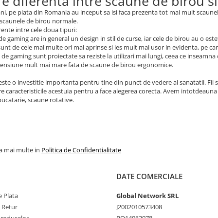
 e diferenta intre scaune de birou 
 ani, pe piata din Romania au inceput sa isi faca prezenta tot mai mult scaun
 scaunele de birou normale.
rente intre cele doua tipuri:
de gaming are in general un design in stil de curse, iar cele de birou au o este
 sunt de cele mai multe ori mai aprinse si ies mult mai usor in evidenta, pe c
 de gaming sunt proiectate sa reziste la utilizari mai lungi, ceea ce inseamna
mensiune mult mai mare fata de scaune de birou ergonomice.
ste o investitie importanta pentru tine din punct de vedere al sanatatii. Fii s
e caracteristicile acestuia pentru a face alegerea corecta. Avem intotdeauna 
ucatarie, scaune rotative.
la mai multe in
Politica de Confidentialitate
DATE COMERCIALE
 Plata
Global Network SRL
e Retur
J2002010573408