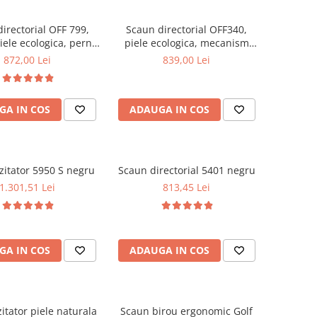
irectorial OFF 799,
Scaun directorial OFF340,
iele ecologica, perne
piele ecologica, mecanism
e, baza cromata,
balans, robust, rabatabil 180
872,00 Lei
839,00 Lei
 multiblock, 200 kg
grade, 150 kg
GA IN COS
ADAUGA IN COS
zitator 5950 S negru
Scaun directorial 5401 negru
1.301,51 Lei
813,45 Lei
GA IN COS
ADAUGA IN COS
itator piele naturala
Scaun birou ergonomic Golf