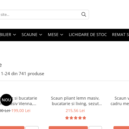
ILIER
SCAUNE
MESE
LICHIDARE DE STOC
REMAT S
e
1-
24
din
741
produse
 living si bucatarie
Scaun pliant lemn masiv,
Scaun v
NOU
emn masiv Vienna,
bucatarie si living, sezut
cadru met
erie stofa,100 kg,
tapitat cu piele ecologica, 100
stivu
00 Lei
199,00 Lei
215,56 Lei
9x40 cm, nuc/bej
kg, cires