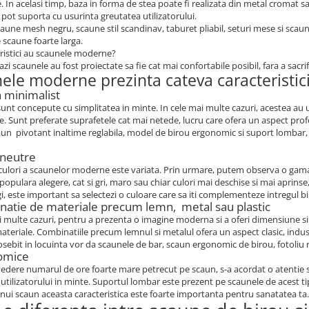
. In acelasi timp, baza in forma de stea poate fi realizata din metal cromat 
e pot suporta cu usurinta greutatea utilizatorului.
aune mesh negru, scaune stil scandinav, taburet pliabil, seturi mese si scaune
scaune foarte larga.
ristici au scaunele moderne?
azi scaunele au fost proiectate sa fie cat mai confortabile posibil, fara a sacrif
ele moderne prezinta cateva caracteristici,
n minimalist
unt concepute cu simplitatea in minte. In cele mai multe cazuri, acestea au u
 Sunt preferate suprafetele cat mai netede, lucru care ofera un aspect profes
aun pivotant inaltime reglabila, model de birou ergonomic si suport lombar, 
 neutre
culori a scaunelor moderne este variata. Prin urmare, putem observa o gama 
 populara alegere, cat si gri, maro sau chiar culori mai deschise si mai aprin
gi, este important sa selectezi o culoare care sa iti complementeze intregul b
natie de materiale precum lemn, metal sau plastic
i multe cazuri, pentru a prezenta o imagine moderna si a oferi dimensiune si
teriale. Combinatiile precum lemnul si metalul ofera un aspect clasic, indust
sebit in locuinta vor da scaunele de bar, scaun ergonomic de birou, fotoliu rot
omice
edere numarul de ore foarte mare petrecut pe scaun, s-a acordat o atentie s
utilizatorului in minte. Suportul lombar este prezent pe scaunele de acest ti
nui scaun aceasta caracteristica este foarte importanta pentru sanatatea ta.