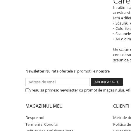
Care
In ultimii
acestea si
Iata 4 dife
• Scaunul 
• Culorile
• Scaunele
• Au o di
Un scaun e
considerar
scaun de b
Newsletter
Nu rata ofertele si promotiile noastre
Vreau sa primesc newsletter cu promotiile magazinului. Af
MAGAZINUL MEU
CLIENTI
Despre noi
Metode de
Termeni si Conditii
Politica d