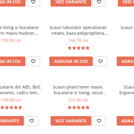
A IN COS
VEZI VARIANTE
VEZI
 living si bucatarie
Scaun laborator operational,
Scaun 
mn masiv Hudson,
rotativ, baza polipropilena,
erie stofa,100 kg,
piele ecologica, inaltime
195,00 Lei
166,76 Lei
x42 cm, nuc/maro
ajustabila, 100 kg, negru
A IN COS
ADAUGA IN COS
ADAU
catarie din ABS, BUC
Scaun pliant lemn masiv,
Scau
gonomic, cadru lemn,
bucatarie si living, sezut
Ergonom
100 kg
tapitat cu piele ecologica, 100
regl
139,00 Lei
215,56 Lei
kg, nuc
balansar
VARIANTE
VEZI VARIANTE
ADAU