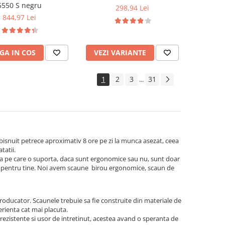
5550 S negru
298,94 Lei
844,97 Lei
GA IN COS
VEZI VARIANTE
1
2
3
31
...
obisnuit petrece aproximativ 8 ore pe zi la munca asezat, ceea
tatii.
atea pe care o suporta, daca sunt ergonomice sau nu, sunt doar
ect pentru tine. Noi avem scaune birou ergonomice, scaun de
roducator. Scaunele trebuie sa fie construite din materiale de
perienta cat mai placuta.
rezistente si usor de intretinut, acestea avand o speranta de