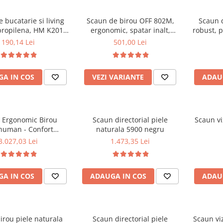
 bucatarie si living
Scaun de birou OFF 802M,
Scaun d
propilena, HM K201,
ergonomic, spatar inalt,
robust, p
c, baza lemn masiv,
mecanism balans, roti
dubl
190,14 Lei
501,00 Lei
e cu piele ecologica,
gumate, 100 kg
mecanism
100 kg, alb
A IN COS
VEZI VARIANTE
ADAU
 Ergonomic Birou
Scaun directorial piele
Scaun vi
human - Confort
naturala 5900 negru
 Reglaje Inteligente
3.027,03 Lei
1.473,35 Lei
ign Modern pentru
ormanta la Birou
A IN COS
ADAUGA IN COS
ADAU
irou piele naturala
Scaun directorial piele
Scaun viz