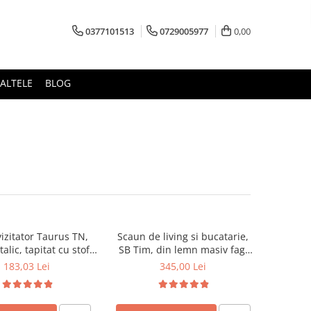
0377101513
0729005977
0,00
ALTELE
BLOG
izitator Taurus TN,
Scaun de living si bucatarie,
alic, tapitat cu stofa,
SB Tim, din lemn masiv fag,
ibil, 120 kg, negru
tapiterie stofa, lacuit, 120 kg,
183,03 Lei
345,00 Lei
96x43x40 cm, Alb/Rosu