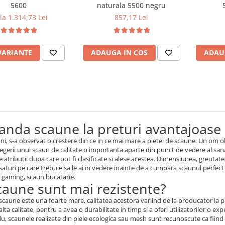
5600
naturala 5500 negru
la 1.314,73 Lei
857,17 Lei
VARIANTE
ADAUGA IN COS
ADAU
nda scaune la preturi avantajoase
 ani, s-a observat o crestere din ce in ce mai mare a pietei de scaune. Un om 
legerii unui scaun de calitate o importanta aparte din punct de vedere al sana
 atributii dupa care pot fi clasificate si alese acestea. Dimensiunea, greut
saturi pe care trebuie sa le ai in vedere inainte de a cumpara scaunul perf
n gaming, scaun bucatarie.
caune sunt mai rezistente?
scaune este una foarte mare, calitatea acestora variind de la producator la p
lta calitate, pentru a avea o durabilitate in timp si a oferi utilizatorilor o ex
, scaunele realizate din piele ecologica sau mesh sunt recunoscute ca fiind 