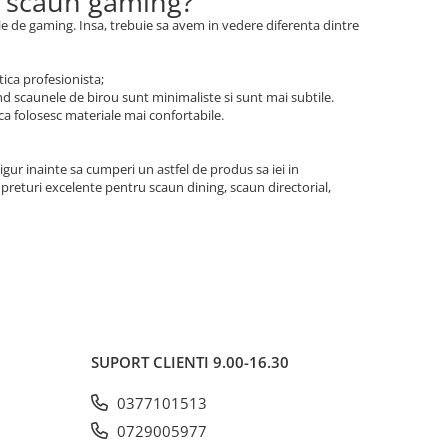
si scaun gaming?
ele de gaming. Insa, trebuie sa avem in vedere diferenta dintre
tica profesionista;
and scaunele de birou sunt minimaliste si sunt mai subtile.
 ca folosesc materiale mai confortabile.
igur inainte sa cumperi un astfel de produs sa iei in
preturi excelente pentru scaun dining, scaun directorial,
SUPORT CLIENTI
9.00-16.30
0377101513
0729005977