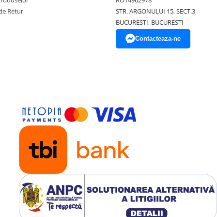
Produselor
RO14962978
de Retur
STR. ARGONULUI 15, SECT.3
BUCURESTI, BUCURESTI
Contacteaza-ne