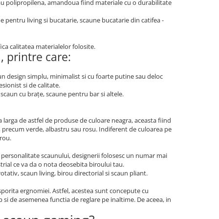
sau polipropilena, amandoua fiind materiale cu o durabilitate
 pentru living si bucatarie, scaune bucatarie din catifea -
ica calitatea materialelor folosite.
 printre care:
n design simplu, minimalist si cu foarte putine sau deloc
ionist si de calitate.
scaun cu brațe, scaune pentru bar si altele.
larga de astfel de produse de culoare neagra, aceasta fiind
se, precum verde, albastru sau rosu. Indiferent de culoarea pe
irou.
 personalitate scaunului, designerii folosesc un numar mai
rial ce va da o nota deosebita biroului tau.
ativ, scaun living, birou directorial si scaun pliant.
porita ergnomiei. Astfel, acestea sunt concepute cu
p si de asemenea functia de reglare pe inaltime. De aceea, in