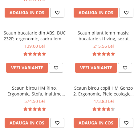
Top saltele 5 cm
94x50x42 cm, alb/gri
Scaune manager
Top saltele 10 cm
ADAUGA IN COS
ADAUGA IN COS
Mobilier bucatarie
Top saltele memory 5 cm
Mese bucatarie
Top saltele MemoHR 6.5 cm
Scaune pentru bucatarie
Scaun bucatarie din ABS, BUC
Saltele ieftine
Scaun pliant lemn masiv,
232P, ergonomic, cadru lemn,
Mobila bucatarie
bucatarie si living, sezut
Saltele cu plasa de arcuri
100 kg
tapitat cu piele ecologica, 100
139,00 Lei
215,56 Lei
Seturi mese si scaune bucatarie
Saltele cu spuma
kg, nuc
Mobilier hol
Mobila hol
VEZI VARIANTE
VEZI VARIANTE
Suporturi si rafturi pantofi
Portmantouri
Scaun birou HM Rino,
Scaun birou copii HM Gonzo
Pantofare
Ergonomic, Stofa, Inaltime
2, Ergonomic, Piele ecologica,
Seturi mobilier hol
reglabila, Mecanism
Inaltime ajustabila, Mecanism
574,50 Lei
473,83 Lei
Stender haine
balansare, 100 kg, 122x61x40
balansare, 90 Kg, Mov
cm, Gri
Suport pentru umerase
Etajere
ADAUGA IN COS
ADAUGA IN COS
Cuiere
Mobilier gradinita