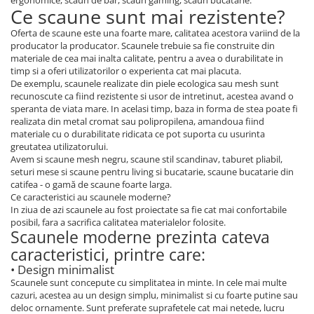
ergonomice, scaun de bar, scaun gaming, scaun bucatarie.
Ce scaune sunt mai rezistente?
Oferta de scaune este una foarte mare, calitatea acestora variind de la
producator la producator. Scaunele trebuie sa fie construite din
materiale de cea mai inalta calitate, pentru a avea o durabilitate in
timp si a oferi utilizatorilor o experienta cat mai placuta.
De exemplu, scaunele realizate din piele ecologica sau mesh sunt
recunoscute ca fiind rezistente si usor de intretinut, acestea avand o
speranta de viata mare. In acelasi timp, baza in forma de stea poate fi
realizata din metal cromat sau polipropilena, amandoua fiind
materiale cu o durabilitate ridicata ce pot suporta cu usurinta
greutatea utilizatorului.
Avem si scaune mesh negru, scaune stil scandinav, taburet pliabil,
seturi mese si scaune pentru living si bucatarie, scaune bucatarie din
catifea - o gamă de scaune foarte larga.
Ce caracteristici au scaunele moderne?
In ziua de azi scaunele au fost proiectate sa fie cat mai confortabile
posibil, fara a sacrifica calitatea materialelor folosite.
Scaunele moderne prezinta cateva
caracteristici, printre care:
• Design minimalist
Scaunele sunt concepute cu simplitatea in minte. In cele mai multe
cazuri, acestea au un design simplu, minimalist si cu foarte putine sau
deloc ornamente. Sunt preferate suprafetele cat mai netede, lucru