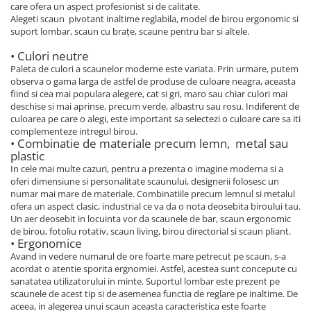
care ofera un aspect profesionist si de calitate.
Alegeti scaun pivotant inaltime reglabila, model de birou ergonomic si
suport lombar, scaun cu brațe, scaune pentru bar si altele.
• Culori neutre
Paleta de culori a scaunelor moderne este variata. Prin urmare, putem
observa o gama larga de astfel de produse de culoare neagra, aceasta
fiind si cea mai populara alegere, cat si gri, maro sau chiar culori mai
deschise si mai aprinse, precum verde, albastru sau rosu. Indiferent de
culoarea pe care o alegi, este important sa selectezi o culoare care sa iti
complementeze intregul birou.
• Combinatie de materiale precum lemn, metal sau
plastic
In cele mai multe cazuri, pentru a prezenta o imagine moderna si a
oferi dimensiune si personalitate scaunului, designerii folosesc un
numar mai mare de materiale. Combinatiile precum lemnul si metalul
ofera un aspect clasic, industrial ce va da o nota deosebita biroului tau.
Un aer deosebit in locuinta vor da scaunele de bar, scaun ergonomic
de birou, fotoliu rotativ, scaun living, birou directorial si scaun pliant.
• Ergonomice
Avand in vedere numarul de ore foarte mare petrecut pe scaun, s-a
acordat o atentie sporita ergnomiei. Astfel, acestea sunt concepute cu
sanatatea utilizatorului in minte. Suportul lombar este prezent pe
scaunele de acest tip si de asemenea functia de reglare pe inaltime. De
aceea, in alegerea unui scaun aceasta caracteristica este foarte