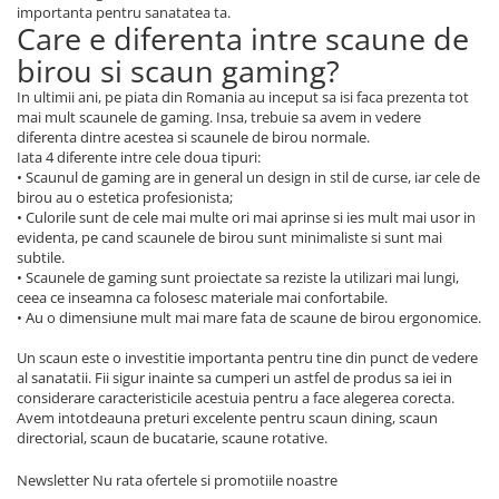
importanta pentru sanatatea ta.
Care e diferenta intre scaune de
birou si scaun gaming?
In ultimii ani, pe piata din Romania au inceput sa isi faca prezenta tot
mai mult scaunele de gaming. Insa, trebuie sa avem in vedere
diferenta dintre acestea si scaunele de birou normale.
Iata 4 diferente intre cele doua tipuri:
• Scaunul de gaming are in general un design in stil de curse, iar cele de
birou au o estetica profesionista;
• Culorile sunt de cele mai multe ori mai aprinse si ies mult mai usor in
evidenta, pe cand scaunele de birou sunt minimaliste si sunt mai
subtile.
• Scaunele de gaming sunt proiectate sa reziste la utilizari mai lungi,
ceea ce inseamna ca folosesc materiale mai confortabile.
• Au o dimensiune mult mai mare fata de scaune de birou ergonomice.
Un scaun este o investitie importanta pentru tine din punct de vedere
al sanatatii. Fii sigur inainte sa cumperi un astfel de produs sa iei in
considerare caracteristicile acestuia pentru a face alegerea corecta.
Avem intotdeauna preturi excelente pentru scaun dining, scaun
directorial, scaun de bucatarie, scaune rotative.
Newsletter
Nu rata ofertele si promotiile noastre