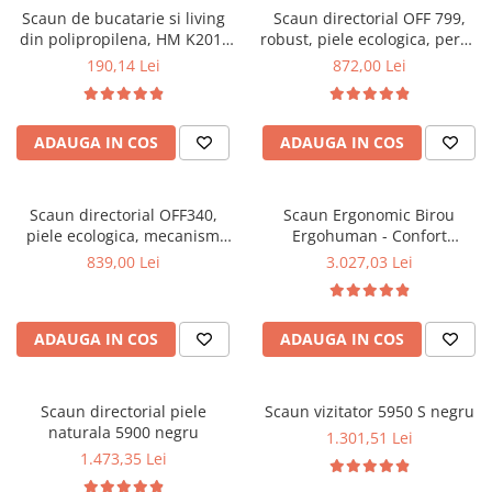
Scaun de bucatarie si living
Scaun directorial OFF 799,
Mese gradinita
din polipropilena, HM K201,
robust, piele ecologica, perne
Scaune gradinita
ergonomic, baza lemn masiv,
duble, baza cromata,
190,14 Lei
872,00 Lei
tapiterie cu piele ecologica,
mecanism multiblock, 200 kg
Set mese si scaune gradinita
100 kg, alb
Mobilier copii
ADAUGA IN COS
ADAUGA IN COS
Mobila camera copii
Scaune birou pentru copii
Saltele patuturi copii
Scaun directorial OFF340,
Scaun Ergonomic Birou
Paturi copii
piele ecologica, mecanism
Ergohuman - Confort
balans, robust, rabatabil 180
Premium, Reglaje Inteligente
Masa si scaune gradinita
839,00 Lei
3.027,03 Lei
grade, 150 kg
si Design Modern pentru
Seturi comode living si dormitor
Performanta la Birou
ADAUGA IN COS
ADAUGA IN COS
Scaun directorial piele
Scaun vizitator 5950 S negru
naturala 5900 negru
1.301,51 Lei
1.473,35 Lei