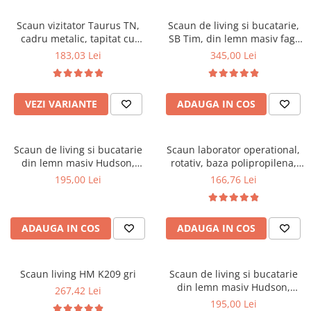
Scaune pliante
Saltele Pocket
Noptiere
Scaune birou
Saltele cu arcuri impachetate
Scaun vizitator Taurus TN,
Scaun de living si bucatarie,
Paturi
cadru metalic, tapitat cu
SB Tim, din lemn masiv fag,
individual
Scaune profesionale
Seturi de pat si saltea
stofa, stivuibil, 120 kg, negru
tapiterie stofa, lacuit, 120 kg,
183,03 Lei
345,00 Lei
Saltele Memory Pocket
Masute de toaleta
Scaune Lemn
96x43x40 cm, Alb/Rosu
Saltele Memory Foam
Mobilier living
Scaune birou copii
Saltele Memory Pocket
Scaune pentru living
VEZI VARIANTE
ADAUGA IN COS
Scaune resigilate
Saltele cu plasa arcuri
Seturi comode living si vitrine
Scaune gradinita
Saltele cu spuma
Mobila living
Scaun de living si bucatarie
Scaun laborator operational,
Saltele cu spuma
Scaune conferinta
Comode living
din lemn masiv Hudson,
rotativ, baza polipropilena,
Saltele cu spuma poliuretanica
Scaune terasa si outdoor
Set mese plus scaune
tapiterie stofa,100 kg,
piele ecologica, inaltime
195,00 Lei
166,76 Lei
94x50x42 cm, nuc/maro
ajustabila, 100 kg, negru
Saltele Latex
Mobilier birou
Saltele Memory
Scaune ergonomice
Saltele 140x200
ADAUGA IN COS
ADAUGA IN COS
Etajere Birou
Saltele 160x200
Dulap birou
Birouri
Saltele 180x200
Scaun living HM K209 gri
Scaun de living si bucatarie
Scaune pentru birou
din lemn masiv Hudson,
267,42 Lei
Top saltele
tapiterie stofa,100 kg,
195,00 Lei
Scaune pentru vizitatori