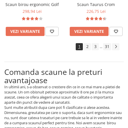
Scaun birou ergonomic Golf
Scaun Taurus Crom
298,94 Lei
226,75 Lei
VEZI VARIANTE
VEZI VARIANTE
1
2
3
31
...
Comanda scaune la preturi
avantajoase
In ultimii ani, s-a observat o crestere din ce in ce mai mare a pietei de
scaune. Un om obisnuit petrece aproximativ 8 ore pe zi la munca
asezat, ceea ce ofera alegerii unui scaun de calitate o importanta
aparte din punct de vedere al sanatatii.
Sunt multe atributii dupa care pot fi clasificate si alese acestea.
Dimensiunea, greutatea pe care o suporta, daca sunt ergonomice sau
nu, sunt doar cateva trasaturi pe care trebuie sa le ai in vedere inainte
de a cumpara scaunul perfect pentru tine. Noi avem scaune birou