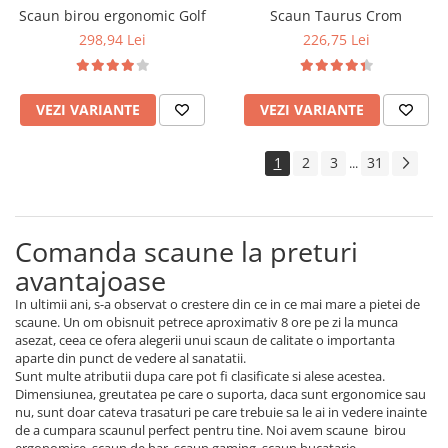
Scaun birou ergonomic Golf
Scaun Taurus Crom
298,94 Lei
226,75 Lei
VEZI VARIANTE
VEZI VARIANTE
1
2
3
31
...
Comanda scaune la preturi
avantajoase
In ultimii ani, s-a observat o crestere din ce in ce mai mare a pietei de
scaune. Un om obisnuit petrece aproximativ 8 ore pe zi la munca
asezat, ceea ce ofera alegerii unui scaun de calitate o importanta
aparte din punct de vedere al sanatatii.
Sunt multe atributii dupa care pot fi clasificate si alese acestea.
Dimensiunea, greutatea pe care o suporta, daca sunt ergonomice sau
nu, sunt doar cateva trasaturi pe care trebuie sa le ai in vedere inainte
de a cumpara scaunul perfect pentru tine. Noi avem scaune birou