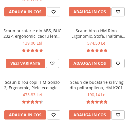
Top saltele 5 cm
94x50x42 cm, alb/gri
Scaune manager
Top saltele 10 cm
ADAUGA IN COS
ADAUGA IN COS
Mobilier bucatarie
Top saltele memory 5 cm
Mese bucatarie
Top saltele MemoHR 6.5 cm
Scaune pentru bucatarie
Scaun bucatarie din ABS, BUC
Saltele ieftine
Scaun birou HM Rino,
232P, ergonomic, cadru lemn,
Mobila bucatarie
Ergonomic, Stofa, Inaltime
Saltele cu plasa de arcuri
100 kg
reglabila, Mecanism
139,00 Lei
574,50 Lei
Seturi mese si scaune bucatarie
Saltele cu spuma
balansare, 100 kg, 122x61x40
Mobilier hol
cm, Gri
Mobila hol
VEZI VARIANTE
ADAUGA IN COS
Suporturi si rafturi pantofi
Portmantouri
Scaun birou copii HM Gonzo
Scaun de bucatarie si living
Pantofare
2, Ergonomic, Piele ecologica,
din polipropilena, HM K201,
Seturi mobilier hol
Inaltime ajustabila, Mecanism
ergonomic, baza lemn masiv,
473,83 Lei
190,14 Lei
Stender haine
balansare, 90 Kg, Mov
tapiterie cu piele ecologica,
100 kg, alb
Suport pentru umerase
Etajere
ADAUGA IN COS
ADAUGA IN COS
Cuiere
Mobilier gradinita