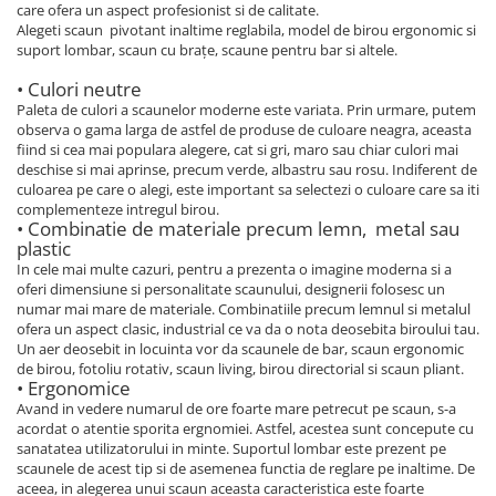
care ofera un aspect profesionist si de calitate.
Alegeti scaun pivotant inaltime reglabila, model de birou ergonomic si
suport lombar, scaun cu brațe, scaune pentru bar si altele.
• Culori neutre
Paleta de culori a scaunelor moderne este variata. Prin urmare, putem
observa o gama larga de astfel de produse de culoare neagra, aceasta
fiind si cea mai populara alegere, cat si gri, maro sau chiar culori mai
deschise si mai aprinse, precum verde, albastru sau rosu. Indiferent de
culoarea pe care o alegi, este important sa selectezi o culoare care sa iti
complementeze intregul birou.
• Combinatie de materiale precum lemn, metal sau
plastic
In cele mai multe cazuri, pentru a prezenta o imagine moderna si a
oferi dimensiune si personalitate scaunului, designerii folosesc un
numar mai mare de materiale. Combinatiile precum lemnul si metalul
ofera un aspect clasic, industrial ce va da o nota deosebita biroului tau.
Un aer deosebit in locuinta vor da scaunele de bar, scaun ergonomic
de birou, fotoliu rotativ, scaun living, birou directorial si scaun pliant.
• Ergonomice
Avand in vedere numarul de ore foarte mare petrecut pe scaun, s-a
acordat o atentie sporita ergnomiei. Astfel, acestea sunt concepute cu
sanatatea utilizatorului in minte. Suportul lombar este prezent pe
scaunele de acest tip si de asemenea functia de reglare pe inaltime. De
aceea, in alegerea unui scaun aceasta caracteristica este foarte