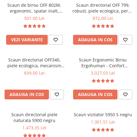
Scaun de birou OFF 802M,
Scaun directorial OFF 799,
Mese gradinita
ergonomic, spatar inalt,
robust, piele ecologica, perne
Scaune gradinita
mecanism balans, roti
duble, baza cromata,
501,00 Lei
872,00 Lei
gumate, 100 kg
mecanism multiblock, 200 kg
Set mese si scaune gradinita
Mobilier copii
VEZI VARIANTE
ADAUGA IN COS
Mobila camera copii
Scaune birou pentru copii
Saltele patuturi copii
Scaun directorial OFF340,
Scaun Ergonomic Birou
Paturi copii
piele ecologica, mecanism
Ergohuman - Confort
balans, robust, rabatabil 180
Premium, Reglaje Inteligente
Masa si scaune gradinita
839,00 Lei
3.027,03 Lei
grade, 150 kg
si Design Modern pentru
Seturi comode living si dormitor
Performanta la Birou
ADAUGA IN COS
ADAUGA IN COS
Scaun directorial piele
Scaun vizitator 5950 S negru
naturala 5900 negru
1.301,51 Lei
1.473,35 Lei