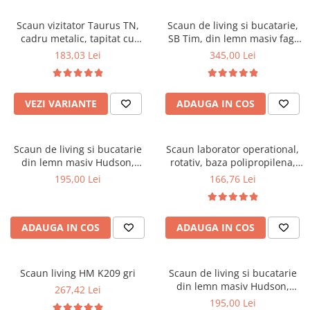
Scaune pliante
Saltele Pocket
Noptiere
Scaune birou
Saltele cu arcuri impachetate
Scaun vizitator Taurus TN,
Scaun de living si bucatarie,
Paturi
cadru metalic, tapitat cu
SB Tim, din lemn masiv fag,
individual
Scaune profesionale
Seturi de pat si saltea
stofa, stivuibil, 120 kg, negru
tapiterie stofa, lacuit, 120 kg,
183,03 Lei
345,00 Lei
Saltele Memory Pocket
Masute de toaleta
Scaune Lemn
96x43x40 cm, Alb/Rosu
Saltele Memory Foam
Mobilier living
Scaune birou copii
Saltele Memory Pocket
Scaune pentru living
VEZI VARIANTE
ADAUGA IN COS
Scaune resigilate
Saltele cu plasa arcuri
Seturi comode living si vitrine
Scaune gradinita
Saltele cu spuma
Mobila living
Scaun de living si bucatarie
Scaun laborator operational,
Saltele cu spuma
Scaune conferinta
Comode living
din lemn masiv Hudson,
rotativ, baza polipropilena,
Saltele cu spuma poliuretanica
Scaune terasa si outdoor
Set mese plus scaune
tapiterie stofa,100 kg,
piele ecologica, inaltime
195,00 Lei
166,76 Lei
94x50x42 cm, nuc/maro
ajustabila, 100 kg, negru
Saltele Latex
Mobilier birou
Saltele Memory
Scaune ergonomice
Saltele 140x200
ADAUGA IN COS
ADAUGA IN COS
Etajere Birou
Saltele 160x200
Dulap birou
Birouri
Saltele 180x200
Scaun living HM K209 gri
Scaun de living si bucatarie
Scaune pentru birou
din lemn masiv Hudson,
267,42 Lei
Top saltele
tapiterie stofa,100 kg,
195,00 Lei
Scaune pentru vizitatori