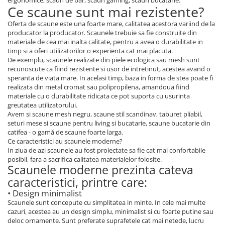
ergonomice, scaun de bar, scaun gaming, scaun bucatarie.
Ce scaune sunt mai rezistente?
Oferta de scaune este una foarte mare, calitatea acestora variind de la
producator la producator. Scaunele trebuie sa fie construite din
materiale de cea mai inalta calitate, pentru a avea o durabilitate in
timp si a oferi utilizatorilor o experienta cat mai placuta.
De exemplu, scaunele realizate din piele ecologica sau mesh sunt
recunoscute ca fiind rezistente si usor de intretinut, acestea avand o
speranta de viata mare. In acelasi timp, baza in forma de stea poate fi
realizata din metal cromat sau polipropilena, amandoua fiind
materiale cu o durabilitate ridicata ce pot suporta cu usurinta
greutatea utilizatorului.
Avem si scaune mesh negru, scaune stil scandinav, taburet pliabil,
seturi mese si scaune pentru living si bucatarie, scaune bucatarie din
catifea - o gamă de scaune foarte larga.
Ce caracteristici au scaunele moderne?
In ziua de azi scaunele au fost proiectate sa fie cat mai confortabile
posibil, fara a sacrifica calitatea materialelor folosite.
Scaunele moderne prezinta cateva
caracteristici, printre care:
• Design minimalist
Scaunele sunt concepute cu simplitatea in minte. In cele mai multe
cazuri, acestea au un design simplu, minimalist si cu foarte putine sau
deloc ornamente. Sunt preferate suprafetele cat mai netede, lucru