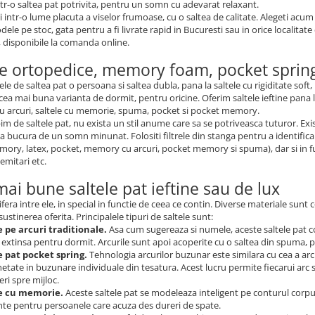
intr-o saltea pat potrivita, pentru un somn cu adevarat relaxant.
 intr-o lume placuta a viselor frumoase, cu o saltea de calitate. Alegeti acu
ele pe stoc, gata pentru a fi livrate rapid in Bucuresti sau in orice localitate
 disponibile la comanda online.
le ortopedice, memory foam, pocket spring
le de saltea pat o persoana si saltea dubla, pana la saltele cu rigiditate soft
cea mai buna varianta de dormit, pentru oricine. Oferim saltele ieftine pana la s
 arcuri, saltele cu memorie, spuma, pocket si pocket memory.
m de saltele pat, nu exista un stil anume care sa se potriveasca tuturor. Exi
a bucura de un somn minunat. Folositi filtrele din stanga pentru a identifica us
mory, latex, pocket, memory cu arcuri, pocket memory si spuma), dar si in func
semitari etc.
mai bune saltele pat ieftine sau de lux
difera intre ele, in special in functie de ceea ce contin. Diverse materiale sun
sustinerea oferita. Principalele tipuri de saltele sunt:
e pe arcuri traditionale.
Asa cum sugereaza si numele, aceste saltele pat co
extinsa pentru dormit. Arcurile sunt apoi acoperite cu o saltea din spuma, pe
e pat pocket spring.
Tehnologia arcurilor buzunar este similara cu cea a arc
etate in buzunare individuale din tesatura. Acest lucru permite fiecarui arc 
ri spre mijloc.
le cu memorie.
Aceste saltele pat se modeleaza inteligent pe conturul corpul
nte pentru persoanele care acuza des dureri de spate.