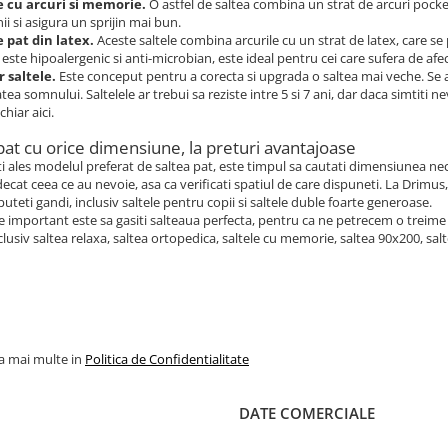
e cu arcuri si memorie.
O astfel de saltea combina un strat de arcuri pock
ii si asigura un sprijin mai bun.
e pat din latex.
Aceste saltele combina arcurile cu un strat de latex, care se
 este hipoalergenic si anti-microbian, este ideal pentru cei care sufera de afect
 saltele.
Este conceput pentru a corecta si upgrada o saltea mai veche. Se a
tatea somnului. Saltelele ar trebui sa reziste intre 5 si 7 ani, dar daca simti
chiar aici.
pat cu orice dimensiune, la preturi avantajoase
i ales modelul preferat de saltea pat, este timpul sa cautati dimensiunea n
ecat ceea ce au nevoie, asa ca verificati spatiul de care dispuneti. La Drimus
puteti gandi, inclusiv saltele pentru copii si saltele duble foarte generoase.
e important este sa gasiti salteaua perfecta, pentru ca ne petrecem o treime 
clusiv saltea relaxa, saltea ortopedica, saltele cu memorie, saltea 90x200, sal
la mai multe in
Politica de Confidentialitate
DATE COMERCIALE