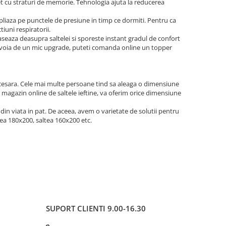
et cu straturi de memorie. Tehnologia ajuta la reducerea
 pliaza pe punctele de presiune in timp ce dormiti. Pentru ca
iuni respiratorii.
seaza deasupra saltelei si sporeste instant gradul de confort
ti nevoia de un mic upgrade, puteti comanda online un topper
ecesara. Cele mai multe persoane tind sa aleaga o dimensiune
, magazin online de saltele ieftine, va oferim orice dimensiune
din viata in pat. De aceea, avem o varietate de solutii pentru
tea 180x200, saltea 160x200 etc.
SUPORT CLIENTI
9.00-16.30