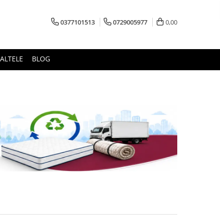
0377101513
0729005977
0,00
ALTELE
BLOG