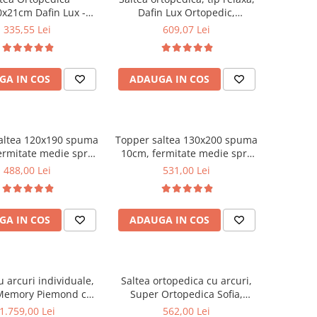
x21cm Dafin Lux -
Dafin Lux Ortopedic,
 Bonell, Fermitate
140x200x21cm, fermitate
335,55 Lei
609,07 Lei
ie, Vara-Iarna
medie, cu plasa de arcuri tip
Bonell, fata vara-iarna, sistem
de aerisire cu butoni, Salt
GA IN COS
ADAUGA IN COS
Confort
altea 120x190 spuma
Topper saltea 130x200 spuma
ermitate medie spre
10cm, fermitate medie spre
puma poliuretanica,
tare, spuma poliuretanica,
488,00 Lei
531,00 Lei
 fixa matlasata,
husa fixa matlasata,
rofibra, Saltsib
microfibra, Saltsib
GA IN COS
ADAUGA IN COS
u arcuri individuale,
Saltea ortopedica cu arcuri,
Memory Piemond cu
Super Ortopedica Sofia,
r, 160x200x32cm,
130x200x20cm, fermitate
1.759,00 Lei
562,00 Lei