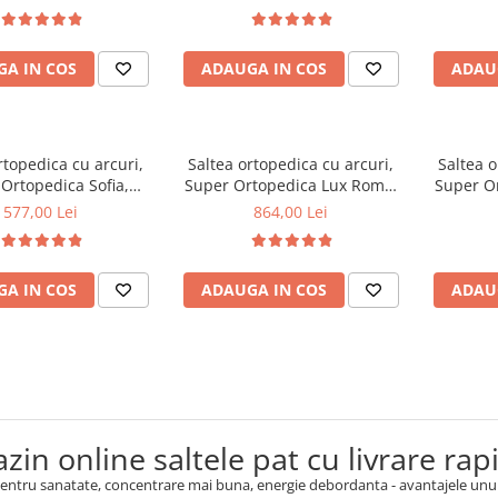
 fixa matlasata,
hipoalergenica, husa
fermita
rofibra, Saltsib
detasabila, Saltsib
memory
matlasat
A IN COS
ADAUGA IN COS
ADAU
perimetr
sustinu
rtopedica cu arcuri,
Saltea ortopedica cu arcuri,
Saltea o
Ortopedica Sofia,
Super Ortopedica Lux Roma,
Super O
0x20cm, fermitate
140x200x23cm, fermitate tare,
90x200x2
577,00 Lei
864,00 Lei
asa arcuri tip Bonell,
plasa arcuri tip Bonell, fata
plasa ar
vara-iarna, sistem
vara-iarna, sistem aerisire
vara-ia
e cu butoni, Saltex
perimetral, Saltex
per
A IN COS
ADAUGA IN COS
ADAU
zin online saltele pat cu livrare rap
pentru sanatate, concentrare mai buna, energie debordanta - avantajele unui 