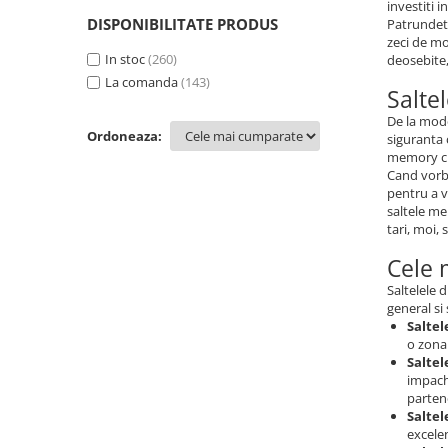
investiti 
Spuma
(74)
DISPONIBILITATE PRODUS
Patrundeti
Pocket Memory
(12)
zeci de mod
Memory cu arcuri
In stoc
(260)
(16)
deosebite,
La comanda
(143)
Salte
De la mode
Ordoneaza:
siguranta 
memory cu
Cand vorbi
pentru a v
saltele me
tari, moi, 
Cele 
Saltelele 
general si 
Saltel
o zona 
Saltel
impach
partene
Salte
excele