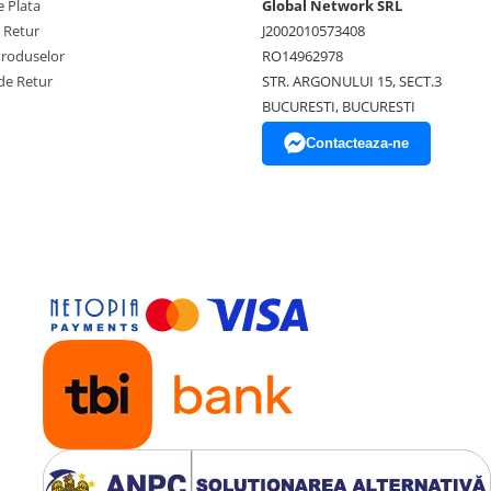
 Plata
Global Network SRL
e Retur
J2002010573408
Produselor
RO14962978
de Retur
STR. ARGONULUI 15, SECT.3
BUCURESTI, BUCURESTI
Contacteaza-ne