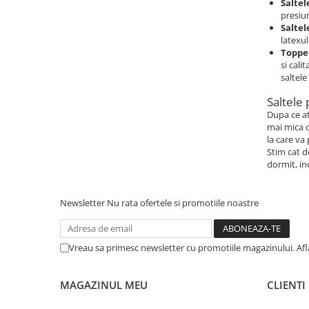
Saltel
presiun
Saltel
latexul
Topper
si cali
saltele 
Saltele 
Dupa ce at
mai mica d
la care va 
Stim cat d
dormit, in
Newsletter
Nu rata ofertele si promotiile noastre
Vreau sa primesc newsletter cu promotiile magazinului. Af
MAGAZINUL MEU
CLIENTI