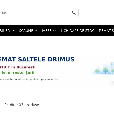
ILIER
SCAUNE
MESE
LICHIDARE DE STOC
REMAT S
1-
24
din
403
produse