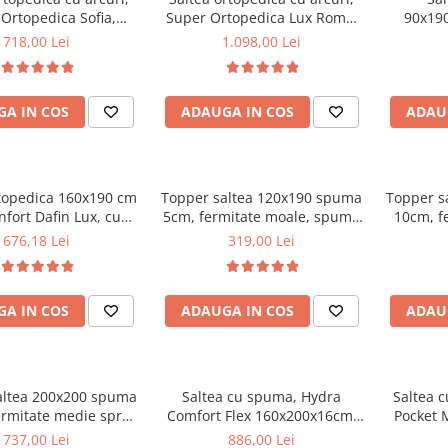
Ortopedica Sofia,
Super Ortopedica Lux Roma,
90x190
0x20cm, fermitate
180x200x23cm, fermitate tare,
Arcuri
718,00 Lei
1.098,00 Lei
asa arcuri tip Bonell,
plasa arcuri tip Bonell, fata
Med
vara-iarna, sistem
vara-iarna, sistem aerisire
e cu butoni, Saltex
perimetral, Saltex
A IN COS
ADAUGA IN COS
ADAU
rtopedica 160x190 cm
Topper saltea 120x190 spuma
Topper s
nfort Dafin Lux, cu
5cm, fermitate moale, spuma
10cm, f
 Bonell, fermitate
poliuretanica, husa fixa
tare, s
676,18 Lei
319,00 Lei
, fata vara-iarna
matlasata, microfibra, Saltsib
husa
mic
A IN COS
ADAUGA IN COS
ADAU
altea 200x200 spuma
Saltea cu spuma, Hydra
Saltea c
ermitate medie spre
Comfort Flex 160x200x16cm,
Pocket 
puma poliuretanica,
fermitate mediu spre tare,
toppe
737,00 Lei
886,00 Lei