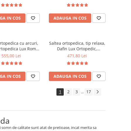
te medie spre soft,
medie, plasa arcuri tip Bonell,
 foam 2,5 cm, husa
fata vara-iarna, sistem
a, sistem de aerisire
aerisire cu butoni, Saltex
GA IN COS
ADAUGA IN COS
al, greutate maxima
ta 100 kg/utilizator,
Saltex
rtopedica cu arcuri,
Saltea ortopedica, tip relaxa,
rtopedica Lux Roma,
Dafin Lux Ortopedic,
3cm, fermitate tare,
120x200x21cm, fermitate
555,00 Lei
471,80 Lei
curi tip Bonell, fata
medie, cu plasa de arcuri tip
rna, sistem aerisire
Bonell, fata vara-iarna, sistem
imetral, Saltex
de aerisire cu butoni, Salt
GA IN COS
ADAUGA IN COS
Confort
1
2
3
17
...
ida
somn de calitate sunt atat de pretioase, incat merita sa