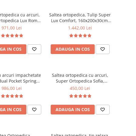
rtopedica cu arcuri,
Saltea ortopedica, Tulip Super
rtopedica Lux Roma,
Lux Comfort, 160x200x30cm,
3cm, fermitate tare,
fermitate tare, cu plasa de
971,00 Lei
1.442,00 Lei
curi tip Bonell, fata
arcuri tip Bonell, sistem de
rna, sistem aerisire
aerisire banda Spaceair,
imetral, Saltex
Saltsib
GA IN COS
ADAUGA IN COS
u arcuri impachetate
Saltea ortopedica cu arcuri,
dual Pocket Spring
Super Ortopedica Sofia,
, 140x200x24cm, cu
100x200x20cm, fermitate
986,00 Lei
450,00 Lei
te medie spre soft,
medie, plasa arcuri tip Bonell,
 aerisire perimetral,
fata vara-iarna, sistem
Saltex
aerisire cu butoni, Saltex
GA IN COS
ADAUGA IN COS
tea Ortopedica
Saltea ortopedica, tip relaxa,