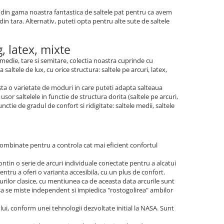
m din gama noastra fantastica de saltele pat pentru ca avem
 din tara. Alternativ, puteti opta pentru alte sute de saltele
, latex, mixte
, medie, tare si semitare, colectia noastra cuprinde cu
altele de lux, cu orice structura: saltele pe arcuri, latex,
sta o varietate de moduri in care puteti adapta salteaua
or saltelele in functie de structura dorita (saltele pe arcuri,
tie de gradul de confort si ridigitate: saltele medii, saltele
t combinate pentru a controla cat mai eficient confortul
ntin o serie de arcuri individuale conectate pentru a alcatui
ntru a oferi o varianta accesibila, cu un plus de confort.
urilor clasice, cu mentiunea ca de aceasta data arcurile sunt
sa se miste independent si impiedica "rostogolirea" ambilor
ui, conform unei tehnologii dezvoltate initial la NASA. Sunt