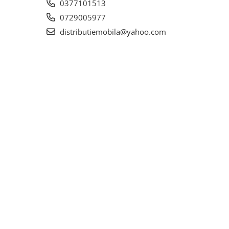
0377101513
0729005977
distributiemobila@yahoo.com