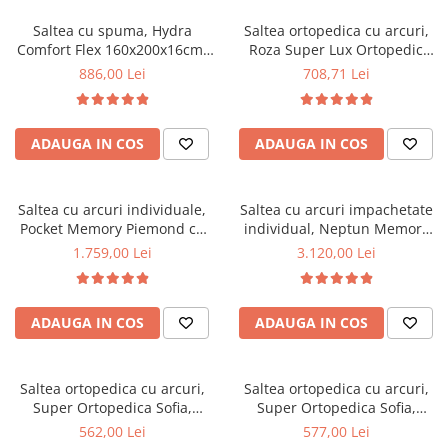
Saltea cu spuma, Hydra
Saltea ortopedica cu arcuri,
Comfort Flex 160x200x16cm,
Roza Super Lux Ortopedic
fermitate mediu spre tare,
125x190x25cm, fermitate
886,00 Lei
708,71 Lei
hipoalergenica, husa
mediu spre tare, plasa de
detasabila, Saltsib
arcuri Bonell,reversibila,
banda de aerisire spaceair,
ADAUGA IN COS
ADAUGA IN COS
greutate maxima sustinuta
100 kg/utilizator, Salt Confort
Saltea cu arcuri individuale,
Saltea cu arcuri impachetate
Pocket Memory Piemond cu
individual, Neptun Memory
topper, 160x200x32cm,
Pocket Comfort
1.759,00 Lei
3.120,00 Lei
fermitate medie spre soft,
160x200x30cm, 7 zone de
memory foam 2,5 cm, husa
confort, spuma poliuretanica
matlasata, sistem de aerisire
HR, memory foam 4 cm, husa
ADAUGA IN COS
ADAUGA IN COS
perimetral, greutate maxima
detasabila 3D, hipoalergenica,
sustinuta 100 kg/utilizator,
fermitate medie, Saltsib
Saltex
Saltea ortopedica cu arcuri,
Saltea ortopedica cu arcuri,
Super Ortopedica Sofia,
Super Ortopedica Sofia,
130x200x20cm, fermitate
135x200x20cm, fermitate
562,00 Lei
577,00 Lei
medie, plasa arcuri tip Bonell,
medie, plasa arcuri tip Bonell,