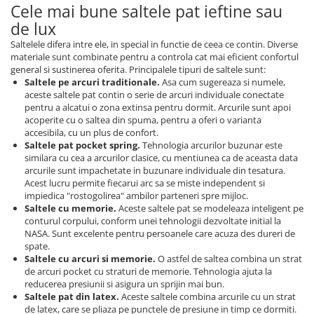
Cele mai bune saltele pat ieftine sau
de lux
Saltelele difera intre ele, in special in functie de ceea ce contin. Diverse
materiale sunt combinate pentru a controla cat mai eficient confortul
general si sustinerea oferita. Principalele tipuri de saltele sunt:
Saltele pe arcuri traditionale.
Asa cum sugereaza si numele,
aceste saltele pat contin o serie de arcuri individuale conectate
pentru a alcatui o zona extinsa pentru dormit. Arcurile sunt apoi
acoperite cu o saltea din spuma, pentru a oferi o varianta
accesibila, cu un plus de confort.
Saltele pat pocket spring.
Tehnologia arcurilor buzunar este
similara cu cea a arcurilor clasice, cu mentiunea ca de aceasta data
arcurile sunt impachetate in buzunare individuale din tesatura.
Acest lucru permite fiecarui arc sa se miste independent si
impiedica "rostogolirea" ambilor parteneri spre mijloc.
Saltele cu memorie.
Aceste saltele pat se modeleaza inteligent pe
conturul corpului, conform unei tehnologii dezvoltate initial la
NASA. Sunt excelente pentru persoanele care acuza des dureri de
spate.
Saltele cu arcuri si memorie.
O astfel de saltea combina un strat
de arcuri pocket cu straturi de memorie. Tehnologia ajuta la
reducerea presiunii si asigura un sprijin mai bun.
Saltele pat din latex.
Aceste saltele combina arcurile cu un strat
de latex, care se pliaza pe punctele de presiune in timp ce dormiti.