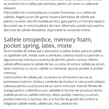
sa investiti intr-o saltea pat potrivita, pentru un somn cu adevarat
relaxant.
Patrundeti intr-o lume placuta a viselor frumoase, cu o saltea de
calitate. Alegeti acum din gama noastra fantastica de saltele pat
pentru ca avem zeci de modele pe stoc, gata pentru a fi livrate rapid in
Bucuresti sau in orice localitate din tara. Alternativ, puteti opta pentru
alte sute de saltele deosebite, disponibile la comanda online.
Saltele ortopedice, memory foam,
pocket spring, latex, mixte
De la modele de saltea pat o persoana si saltea dubla, pana la saltele
cu rigiditate soft, medie, tare si semitare, colectia noastra cuprinde cu
siguranta cea mai buna varianta de dormit, pentru oricine. Oferim
saltele ieftine pana la saltele de lux, cu orice structura: saltele pe arcuri,
latex, memory cu arcuri, saltele cu memorie, spuma, pocket si pocket
memory.
Cand vorbim de saltele pat, nu exista un stil anume care sa se
potriveasca tuturor. Exista o varietate de moduri in care puteti adapta
salteaua pentru a va bucura de un somn minunat. Folositi filtrele din
stanga pentru a identifica usor saltelele in functie de structura dorita
(saltele pe arcuri, saltele memory, latex, pocket, memory cu arcuri,
pocket memory si spuma), dar si in functie de gradul de confort si
ridigitate: saltele medii, saltele tari, moi, semitari etc.