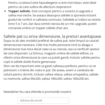
Pentru ca latexul este hipoalergenic si anti-microbian, este ideal
pentru cei care sufera de afectiuni respiratorii.
Topper saltele.
Este conceput pentru a corecta si upgrada o
saltea mai veche. Se aseaza deasupra saltelei si sporeste instant
gradul de confort si calitatea somnului. Saltelele ar trebui sa reziste
intre 5 si 7 ani, dar daca simtiti nevoia de un mic upgrade, puteti
comanda online un topper saltele chiar aici.
Saltele pat cu orice dimensiune, la preturi avantajoase
Dupa ce ati ales modelul preferat de saltea pat, este timpul sa cautati
dimensiunea necesara. Cele mai multe persoane tind sa aleaga o
dimensiune mai mica decat ceea ce au nevoie, asa ca verificati spatiul
de care dispuneti. La Drimus, magazin online de saltele ieftine, va
oferim orice dimensiune la care va puteti gandi, inclusiv saltele pentru
copii si saltele duble foarte generoase.
Stim cat de important este sa gasiti salteaua perfecta, pentru ca ne
petrecem o treime din viata in pat. De aceea, avem o varietate de
solutii pentru dormit, inclusiv saltea relaxa, saltea ortopedica, saltele
cu memorie, saltea 90x200, saltea 180x200, saltea 160x200 etc.
Newsletter
Nu rata ofertele si promotiile noastre