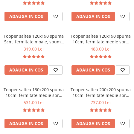
vara-iarna, sistem aerisire
Mese gradinita
perimetral, Saltex
Scaune gradinita
ADAUGA IN COS
ADAUGA IN COS
Set mese si scaune gradinita
Mobilier copii
Topper saltea 120x190 spuma
Topper saltea 120x190 spuma
Mobila camera copii
5cm, fermitate moale, spuma
10cm, fermitate medie spre
poliuretanica, husa fixa
tare, spuma poliuretanica,
Scaune birou pentru copii
319,00 Lei
488,00 Lei
matlasata, microfibra, Saltsib
husa fixa matlasata,
Saltele patuturi copii
microfibra, Saltsib
Paturi copii
ADAUGA IN COS
ADAUGA IN COS
Masa si scaune gradinita
Seturi comode living si dormitor
Topper saltea 130x200 spuma
Topper saltea 200x200 spuma
10cm, fermitate medie spre
10cm, fermitate medie spre
tare, spuma poliuretanica,
tare, spuma poliuretanica,
531,00 Lei
737,00 Lei
husa fixa matlasata,
husa fixa matlasata,
microfibra, Saltsib
microfibra, Saltsib
ADAUGA IN COS
ADAUGA IN COS