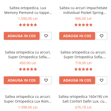
Top saltele 5 cm
Scaune manager
Top saltele 10 cm
Saltea ortopedica, Lux
Saltea cu arcuri impachetate
Mobilier bucatarie
Memory Piemond cu topper,
individual Pocket Spring
Top saltele memory 5 cm
160x200x32cm, fermitate tare,
Milano, 140x200x24cm, cu
Mese bucatarie
1.590,00 Lei
986,00 Lei
Top saltele MemoHR 6.5 cm
cu plasa arcuri, memory foam
fermitate medie spre soft,
Scaune pentru bucatarie
Saltele ieftine
2,5 cm, husa matlasata,
sistem de aerisire perimetral,
Mobila bucatarie
sistem de aerisire perimetral,
Saltex
Saltele cu plasa de arcuri
ADAUGA IN COS
ADAUGA IN COS
greutate maxima sustinuta
Seturi mese si scaune bucatarie
Saltele cu spuma
120 kg/utilizator, Saltex
Mobilier hol
Mobila hol
Saltea ortopedica cu arcuri,
Saltea ortopedica cu arcuri,
Super Ortopedica Sofia,
Super Ortopedica Sofia,
Suporturi si rafturi pantofi
100x200x20cm, fermitate
160x200x20cm, fermitate
450,00 Lei
718,00 Lei
Portmantouri
medie, plasa arcuri tip Bonell,
medie, plasa arcuri tip Bonell,
Pantofare
fata vara-iarna, sistem
fata vara-iarna, sistem
aerisire cu butoni, Saltex
aerisire cu butoni, Saltex
Seturi mobilier hol
ADAUGA IN COS
ADAUGA IN COS
Stender haine
Suport pentru umerase
Saltea ortopedica cu arcuri,
Saltea ortopedica 160x190 cm
Etajere
Super Ortopedica Lux Roma,
Salt Confort Dafin Lux, cu
Cuiere
180x200x23cm, fermitate tare,
arcuri Bonell, fermitate
1.098,00 Lei
676,18 Lei
Mobilier gradinita
plasa arcuri tip Bonell, fata
medie, fata vara-iarna