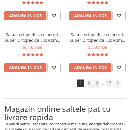
fata vara-iarna, sistem
fata vara-iarna, sistem
aerisire cu butoni, Saltex
aerisire cu butoni, Saltex
ADAUGA IN COS
ADAUGA IN COS
Saltea ortopedica cu arcuri,
Saltea ortopedica cu arcuri,
Super Ortopedica Lux Roma,
Super Ortopedica Lux Roma,
140x200x23cm, fermitate tare,
90x200x23cm, fermitate tare,
864,00 Lei
555,00 Lei
plasa arcuri tip Bonell, fata
plasa arcuri tip Bonell, fata
vara-iarna, sistem aerisire
vara-iarna, sistem aerisire
perimetral, Saltex
perimetral, Saltex
ADAUGA IN COS
ADAUGA IN COS
1
2
3
17
...
Magazin online saltele pat cu
livrare rapida
Beneficii pentru sanatate, concentrare mai buna, energie debordanta -
avantajele unui somn de calitate sunt atat de pretioase, incat merita