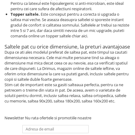
Pentru ca latexul este hipoalergenic si anti-microbian, este ideal
pentru cei care sufera de afectiuni respiratorii.
Topper saltele.
Este conceput pentru a corecta si upgrada o
saltea mai veche. Se aseaza deasupra saltelei si sporeste instant
gradul de confort si calitatea somnului. Saltelele ar trebui sa reziste
intre 5 si 7 ani, dar daca simtiti nevoia de un mic upgrade, puteti
comanda online un topper saltele chiar aici.
Saltele pat cu orice dimensiune, la preturi avantajoase
Dupa ce ati ales modelul preferat de saltea pat, este timpul sa cautati
dimensiunea necesara. Cele mai multe persoane tind sa aleaga o
dimensiune mai mica decat ceea ce au nevoie, asa ca verificati spatiul
de care dispuneti. La Drimus, magazin online de saltele ieftine, va
oferim orice dimensiune la care va puteti gandi, inclusiv saltele pentru
copii si saltele duble foarte generoase.
Stim cat de important este sa gasiti salteaua perfecta, pentru ca ne
petrecem o treime din viata in pat. De aceea, avem o varietate de
solutii pentru dormit, inclusiv saltea relaxa, saltea ortopedica, saltele
cu memorie, saltea 90x200, saltea 180x200, saltea 160x200 etc.
Newsletter
Nu rata ofertele si promotiile noastre