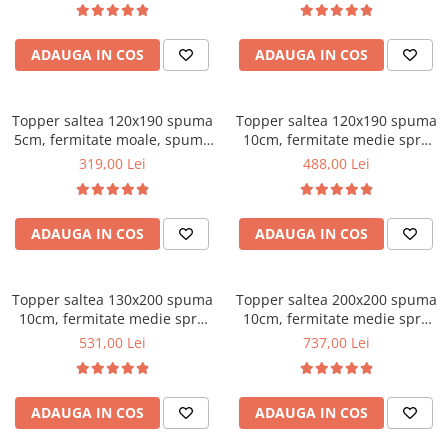
Bonell, fata vara-iarna, sistem
Mese gradinita
de aerisire cu butoni, Salt
Scaune gradinita
ADAUGA IN COS
ADAUGA IN COS
Confort
Set mese si scaune gradinita
Mobilier copii
Topper saltea 120x190 spuma
Topper saltea 120x190 spuma
Mobila camera copii
5cm, fermitate moale, spuma
10cm, fermitate medie spre
poliuretanica, husa fixa
tare, spuma poliuretanica,
Scaune birou pentru copii
319,00 Lei
488,00 Lei
matlasata, microfibra, Saltsib
husa fixa matlasata,
Saltele patuturi copii
microfibra, Saltsib
Paturi copii
ADAUGA IN COS
ADAUGA IN COS
Masa si scaune gradinita
Seturi comode living si dormitor
Topper saltea 130x200 spuma
Topper saltea 200x200 spuma
10cm, fermitate medie spre
10cm, fermitate medie spre
tare, spuma poliuretanica,
tare, spuma poliuretanica,
531,00 Lei
737,00 Lei
husa fixa matlasata,
husa fixa matlasata,
microfibra, Saltsib
microfibra, Saltsib
ADAUGA IN COS
ADAUGA IN COS