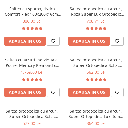
Saltea cu spuma, Hydra
Saltea ortopedica cu arcuri,
Comfort Flex 160x200x16cm,
Roza Super Lux Ortopedic
fermitate mediu spre tare,
125x190x25cm, fermitate
886,00 Lei
708,71 Lei
hipoalergenica, husa
mediu spre tare, plasa de
detasabila, Saltsib
arcuri Bonell,reversibila,
banda de aerisire spaceair,
ADAUGA IN COS
ADAUGA IN COS
greutate maxima sustinuta
100 kg/utilizator, Salt Confort
Saltea cu arcuri individuale,
Saltea ortopedica cu arcuri,
Pocket Memory Piemond cu
Super Ortopedica Sofia,
topper, 160x200x32cm,
130x200x20cm, fermitate
1.759,00 Lei
562,00 Lei
fermitate medie spre soft,
medie, plasa arcuri tip Bonell,
memory foam 2,5 cm, husa
fata vara-iarna, sistem
matlasata, sistem de aerisire
aerisire cu butoni, Saltex
ADAUGA IN COS
ADAUGA IN COS
perimetral, greutate maxima
sustinuta 100 kg/utilizator,
Saltex
Saltea ortopedica cu arcuri,
Saltea ortopedica cu arcuri,
Super Ortopedica Sofia,
Super Ortopedica Lux Roma,
135x200x20cm, fermitate
140x200x23cm, fermitate tare,
577,00 Lei
864,00 Lei
medie, plasa arcuri tip Bonell,
plasa arcuri tip Bonell, fata