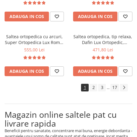
fata vara-iarna, sistem
vara-iarna, sistem aerisire
aerisire cu butoni, Saltex
perimetral, Saltex
ADAUGA IN COS
ADAUGA IN COS
Saltea ortopedica cu arcuri,
Saltea ortopedica, tip relaxa,
Super Ortopedica Lux Roma,
Dafin Lux Ortopedic,
90x200x23cm, fermitate tare,
120x200x21cm, fermitate
555,00 Lei
471,80 Lei
plasa arcuri tip Bonell, fata
medie, cu plasa de arcuri tip
vara-iarna, sistem aerisire
Bonell, fata vara-iarna, sistem
perimetral, Saltex
de aerisire cu butoni, Salt
ADAUGA IN COS
ADAUGA IN COS
Confort
1
2
3
17
...
Magazin online saltele pat cu
livrare rapida
Beneficii pentru sanatate, concentrare mai buna, energie debordanta -
avantajele unui somn de calitate sunt atat de pretioase, incat merita