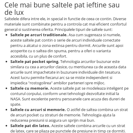
Cele mai bune saltele pat ieftine sau
de lux
Saltelele difera intre ele, in special in functie de ceea ce contin. Diverse
materiale sunt combinate pentru a controla cat mai eficient confortul
general si sustinerea oferita. Principalele tipuri de saltele sunt:
Saltele pe arcuri traditionale.
Asa cum sugereaza si numele,
aceste saltele pat contin o serie de arcuri individuale conectate
pentru a alcatui o zona extinsa pentru dormit. Arcurile sunt apoi
acoperite cu o saltea din spuma, pentru a oferi o varianta
accesibila, cu un plus de confort.
Saltele pat pocket spring.
Tehnologia arcurilor buzunar este
similara cu cea a arcurilor clasice, cu mentiunea ca de aceasta data
arcurile sunt impachetate in buzunare individuale din tesatura.
Acest lucru permite fiecarui arc sa se miste independent si
impiedica "rostogolirea" ambilor parteneri spre mijloc.
Saltele cu memorie.
Aceste saltele pat se modeleaza inteligent pe
conturul corpului, conform unei tehnologii dezvoltate initial la
NASA. Sunt excelente pentru persoanele care acuza des dureri de
spate.
Saltele cu arcuri si memorie.
O astfel de saltea combina un strat
de arcuri pocket cu straturi de memorie. Tehnologia ajuta la
reducerea presiunii si asigura un sprijin mai bun.
Saltele pat din latex.
Aceste saltele combina arcurile cu un strat
de latex, care se pliaza pe punctele de presiune in timp ce dormiti.