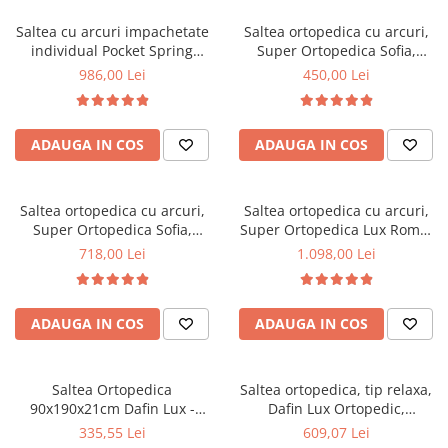
Top saltele 5 cm
Scaune manager
Top saltele 10 cm
Saltea cu arcuri impachetate
Saltea ortopedica cu arcuri,
Mobilier bucatarie
individual Pocket Spring
Super Ortopedica Sofia,
Top saltele memory 5 cm
Milano, 140x200x24cm, cu
100x200x20cm, fermitate
Mese bucatarie
986,00 Lei
450,00 Lei
Top saltele MemoHR 6.5 cm
fermitate medie spre soft,
medie, plasa arcuri tip Bonell,
Scaune pentru bucatarie
Saltele ieftine
sistem de aerisire perimetral,
fata vara-iarna, sistem
Mobila bucatarie
Saltex
aerisire cu butoni, Saltex
Saltele cu plasa de arcuri
ADAUGA IN COS
ADAUGA IN COS
Seturi mese si scaune bucatarie
Saltele cu spuma
Mobilier hol
Mobila hol
Saltea ortopedica cu arcuri,
Saltea ortopedica cu arcuri,
Super Ortopedica Sofia,
Super Ortopedica Lux Roma,
Suporturi si rafturi pantofi
160x200x20cm, fermitate
180x200x23cm, fermitate tare,
718,00 Lei
1.098,00 Lei
Portmantouri
medie, plasa arcuri tip Bonell,
plasa arcuri tip Bonell, fata
Pantofare
fata vara-iarna, sistem
vara-iarna, sistem aerisire
aerisire cu butoni, Saltex
perimetral, Saltex
Seturi mobilier hol
ADAUGA IN COS
ADAUGA IN COS
Stender haine
Suport pentru umerase
Saltea Ortopedica
Saltea ortopedica, tip relaxa,
Etajere
90x190x21cm Dafin Lux -
Dafin Lux Ortopedic,
Cuiere
Arcuri Bonell, Fermitate
140x200x21cm, fermitate
335,55 Lei
609,07 Lei
Mobilier gradinita
Medie, Vara-Iarna
medie, cu plasa de arcuri tip