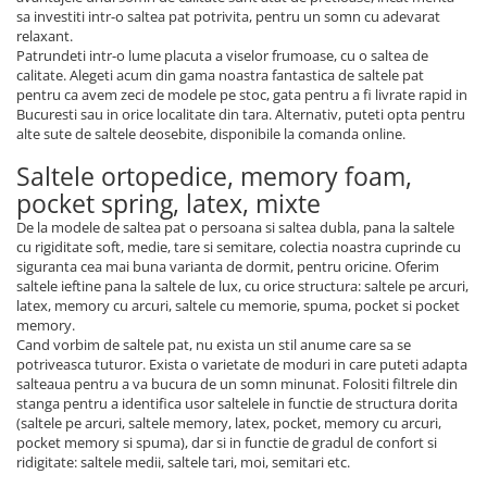
sa investiti intr-o saltea pat potrivita, pentru un somn cu adevarat
relaxant.
Patrundeti intr-o lume placuta a viselor frumoase, cu o saltea de
calitate. Alegeti acum din gama noastra fantastica de saltele pat
pentru ca avem zeci de modele pe stoc, gata pentru a fi livrate rapid in
Bucuresti sau in orice localitate din tara. Alternativ, puteti opta pentru
alte sute de saltele deosebite, disponibile la comanda online.
Saltele ortopedice, memory foam,
pocket spring, latex, mixte
De la modele de saltea pat o persoana si saltea dubla, pana la saltele
cu rigiditate soft, medie, tare si semitare, colectia noastra cuprinde cu
siguranta cea mai buna varianta de dormit, pentru oricine. Oferim
saltele ieftine pana la saltele de lux, cu orice structura: saltele pe arcuri,
latex, memory cu arcuri, saltele cu memorie, spuma, pocket si pocket
memory.
Cand vorbim de saltele pat, nu exista un stil anume care sa se
potriveasca tuturor. Exista o varietate de moduri in care puteti adapta
salteaua pentru a va bucura de un somn minunat. Folositi filtrele din
stanga pentru a identifica usor saltelele in functie de structura dorita
(saltele pe arcuri, saltele memory, latex, pocket, memory cu arcuri,
pocket memory si spuma), dar si in functie de gradul de confort si
ridigitate: saltele medii, saltele tari, moi, semitari etc.