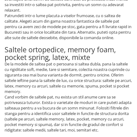
sa investiti intr-o saltea pat potrivita, pentru un somn cu adevarat
relaxant.
Patrundeti intr-o lume placuta a viselor frumoase, cu o saltea de
calitate. Alegeti acum din gama noastra fantastica de saltele pat
pentru ca avem zeci de modele pe stoc, gata pentru a fi livrate rapid in
Bucuresti sau in orice localitate din tara. Alternativ, puteti opta pentru
alte sute de saltele deosebite, disponibile la comanda online.
Saltele ortopedice, memory foam,
pocket spring, latex, mixte
De la modele de saltea pat o persoana si saltea dubla, pana la saltele
cu rigiditate soft, medie, tare si semitare, colectia noastra cuprinde cu
siguranta cea mai buna varianta de dormit, pentru oricine. Oferim
saltele ieftine pana la saltele de lux, cu orice structura: saltele pe arcuri,
latex, memory cu arcuri, saltele cu memorie, spuma, pocket si pocket
memory.
Cand vorbim de saltele pat, nu exista un stil anume care sa se
potriveasca tuturor. Exista o varietate de moduri in care puteti adapta
salteaua pentru a va bucura de un somn minunat. Folositi filtrele din
stanga pentru a identifica usor saltelele in functie de structura dorita
(saltele pe arcuri, saltele memory, latex, pocket, memory cu arcuri,
pocket memory si spuma), dar si in functie de gradul de confort si
ridigitate: saltele medii, saltele tari, moi, semitari etc.