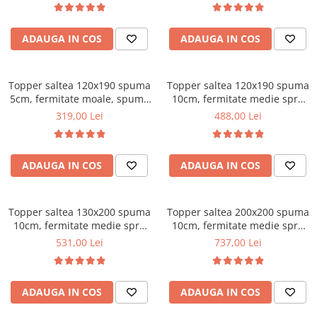
vara-iarna, sistem aerisire
Mese gradinita
perimetral, Saltex
Scaune gradinita
ADAUGA IN COS
ADAUGA IN COS
Set mese si scaune gradinita
Mobilier copii
Topper saltea 120x190 spuma
Topper saltea 120x190 spuma
Mobila camera copii
5cm, fermitate moale, spuma
10cm, fermitate medie spre
poliuretanica, husa fixa
tare, spuma poliuretanica,
Scaune birou pentru copii
319,00 Lei
488,00 Lei
matlasata, microfibra, Saltsib
husa fixa matlasata,
Saltele patuturi copii
microfibra, Saltsib
Paturi copii
ADAUGA IN COS
ADAUGA IN COS
Masa si scaune gradinita
Seturi comode living si dormitor
Topper saltea 130x200 spuma
Topper saltea 200x200 spuma
10cm, fermitate medie spre
10cm, fermitate medie spre
tare, spuma poliuretanica,
tare, spuma poliuretanica,
531,00 Lei
737,00 Lei
husa fixa matlasata,
husa fixa matlasata,
microfibra, Saltsib
microfibra, Saltsib
ADAUGA IN COS
ADAUGA IN COS