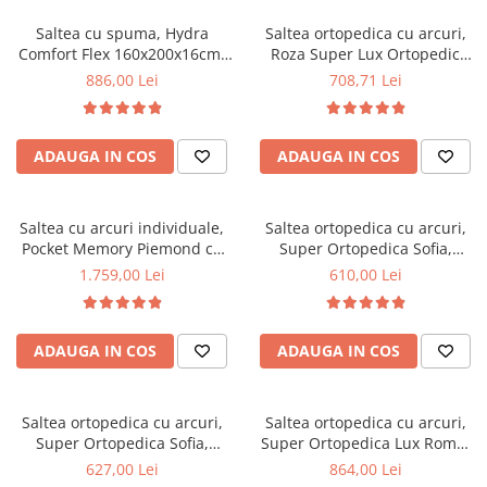
Saltea cu spuma, Hydra
Saltea ortopedica cu arcuri,
Comfort Flex 160x200x16cm,
Roza Super Lux Ortopedic
fermitate mediu spre tare,
125x190x25cm, fermitate
886,00 Lei
708,71 Lei
hipoalergenica, husa
mediu spre tare, plasa de
detasabila, Saltsib
arcuri Bonell,reversibila,
banda de aerisire spaceair,
ADAUGA IN COS
ADAUGA IN COS
greutate maxima sustinuta
100 kg/utilizator, Salt Confort
Saltea cu arcuri individuale,
Saltea ortopedica cu arcuri,
Pocket Memory Piemond cu
Super Ortopedica Sofia,
topper, 160x200x32cm,
130x200x20cm, fermitate
1.759,00 Lei
610,00 Lei
fermitate medie spre soft,
medie, plasa arcuri tip Bonell,
memory foam 2,5 cm, husa
fata vara-iarna, sistem
matlasata, sistem de aerisire
aerisire cu butoni, Saltex
ADAUGA IN COS
ADAUGA IN COS
perimetral, greutate maxima
sustinuta 100 kg/utilizator,
Saltex
Saltea ortopedica cu arcuri,
Saltea ortopedica cu arcuri,
Super Ortopedica Sofia,
Super Ortopedica Lux Roma,
135x200x20cm, fermitate
140x200x23cm, fermitate tare,
627,00 Lei
864,00 Lei
medie, plasa arcuri tip Bonell,
plasa arcuri tip Bonell, fata