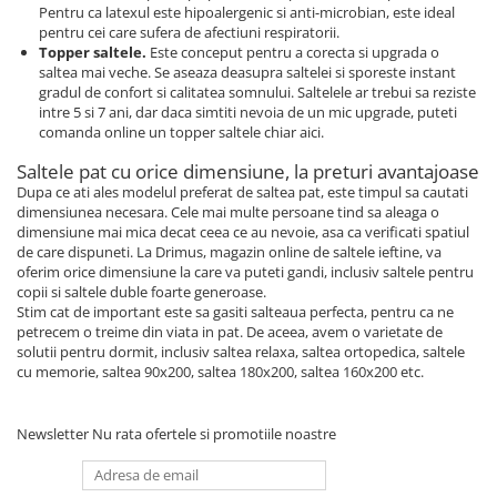
Pentru ca latexul este hipoalergenic si anti-microbian, este ideal
pentru cei care sufera de afectiuni respiratorii.
Topper saltele.
Este conceput pentru a corecta si upgrada o
saltea mai veche. Se aseaza deasupra saltelei si sporeste instant
gradul de confort si calitatea somnului. Saltelele ar trebui sa reziste
intre 5 si 7 ani, dar daca simtiti nevoia de un mic upgrade, puteti
comanda online un topper saltele chiar aici.
Saltele pat cu orice dimensiune, la preturi avantajoase
Dupa ce ati ales modelul preferat de saltea pat, este timpul sa cautati
dimensiunea necesara. Cele mai multe persoane tind sa aleaga o
dimensiune mai mica decat ceea ce au nevoie, asa ca verificati spatiul
de care dispuneti. La Drimus, magazin online de saltele ieftine, va
oferim orice dimensiune la care va puteti gandi, inclusiv saltele pentru
copii si saltele duble foarte generoase.
Stim cat de important este sa gasiti salteaua perfecta, pentru ca ne
petrecem o treime din viata in pat. De aceea, avem o varietate de
solutii pentru dormit, inclusiv saltea relaxa, saltea ortopedica, saltele
cu memorie, saltea 90x200, saltea 180x200, saltea 160x200 etc.
Newsletter
Nu rata ofertele si promotiile noastre