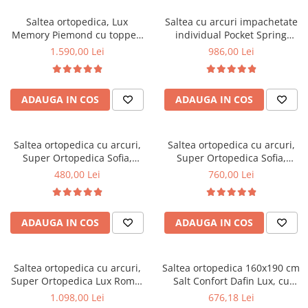
Top saltele 5 cm
Scaune manager
Top saltele 10 cm
Saltea ortopedica, Lux
Saltea cu arcuri impachetate
Mobilier bucatarie
Memory Piemond cu topper,
individual Pocket Spring
Top saltele memory 5 cm
160x200x32cm, fermitate tare,
Milano, 140x200x24cm, cu
Mese bucatarie
1.590,00 Lei
986,00 Lei
Top saltele MemoHR 6.5 cm
cu plasa arcuri, memory foam
fermitate medie spre soft,
Scaune pentru bucatarie
Saltele ieftine
2,5 cm, husa matlasata,
sistem de aerisire perimetral,
Mobila bucatarie
sistem de aerisire perimetral,
Saltex
Saltele cu plasa de arcuri
ADAUGA IN COS
ADAUGA IN COS
greutate maxima sustinuta
Seturi mese si scaune bucatarie
Saltele cu spuma
120 kg/utilizator, Saltex
Mobilier hol
Mobila hol
Saltea ortopedica cu arcuri,
Saltea ortopedica cu arcuri,
Super Ortopedica Sofia,
Super Ortopedica Sofia,
Suporturi si rafturi pantofi
100x200x20cm, fermitate
160x200x20cm, fermitate
480,00 Lei
760,00 Lei
Portmantouri
medie, plasa arcuri tip Bonell,
medie, plasa arcuri tip Bonell,
Pantofare
fata vara-iarna, sistem
fata vara-iarna, sistem
aerisire cu butoni, Saltex
aerisire cu butoni, Saltex
Seturi mobilier hol
ADAUGA IN COS
ADAUGA IN COS
Stender haine
Suport pentru umerase
Saltea ortopedica cu arcuri,
Saltea ortopedica 160x190 cm
Etajere
Super Ortopedica Lux Roma,
Salt Confort Dafin Lux, cu
Cuiere
180x200x23cm, fermitate tare,
arcuri Bonell, fermitate
1.098,00 Lei
676,18 Lei
Mobilier gradinita
plasa arcuri tip Bonell, fata
medie, fata vara-iarna