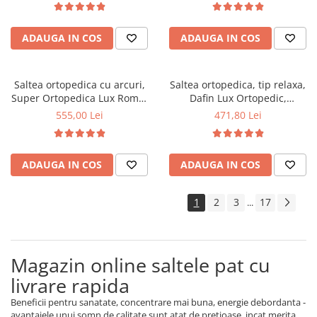
fata vara-iarna, sistem
vara-iarna, sistem aerisire
aerisire cu butoni, Saltex
perimetral, Saltex
ADAUGA IN COS
ADAUGA IN COS
Saltea ortopedica cu arcuri,
Saltea ortopedica, tip relaxa,
Super Ortopedica Lux Roma,
Dafin Lux Ortopedic,
90x200x23cm, fermitate tare,
120x200x21cm, fermitate
555,00 Lei
471,80 Lei
plasa arcuri tip Bonell, fata
medie, cu plasa de arcuri tip
vara-iarna, sistem aerisire
Bonell, fata vara-iarna, sistem
perimetral, Saltex
de aerisire cu butoni, Salt
ADAUGA IN COS
ADAUGA IN COS
Confort
1
2
3
17
...
Magazin online saltele pat cu
livrare rapida
Beneficii pentru sanatate, concentrare mai buna, energie debordanta -
avantajele unui somn de calitate sunt atat de pretioase, incat merita