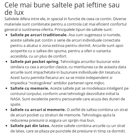
Cele mai bune saltele pat ieftine sau
de lux
Saltelele difera intre ele, in special in functie de ceea ce contin. Diverse
materiale sunt combinate pentru a controla cat mai eficient confortul
general si sustinerea oferita. Principalele tipuri de saltele sunt:
Saltele pe arcuri traditionale.
Asa cum sugereaza si numele,
aceste saltele pat contin o serie de arcuri individuale conectate
pentru a alcatui o zona extinsa pentru dormit. Arcurile sunt apoi
acoperite cu o saltea din spuma, pentru a oferi o varianta
accesibila, cu un plus de confort.
Saltele pat pocket spring.
Tehnologia arcurilor buzunar este
similara cu cea a arcurilor clasice, cu mentiunea ca de aceasta data
arcurile sunt impachetate in buzunare individuale din tesatura.
Acest lucru permite fiecarui arc sa se miste independent si
impiedica "rostogolirea" ambilor parteneri spre mijloc.
Saltele cu memorie.
Aceste saltele pat se modeleaza inteligent pe
conturul corpului, conform unei tehnologii dezvoltate initial la
NASA. Sunt excelente pentru persoanele care acuza des dureri de
spate.
Saltele cu arcuri si memorie.
O astfel de saltea combina un strat
de arcuri pocket cu straturi de memorie. Tehnologia ajuta la
reducerea presiunii si asigura un sprijin mai bun.
Saltele pat din latex.
Aceste saltele combina arcurile cu un strat
de latex, care se pliaza pe punctele de presiune in timp ce dormiti.