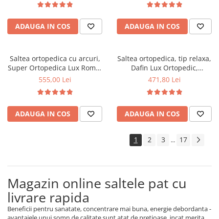
fata vara-iarna, sistem
vara-iarna, sistem aerisire
aerisire cu butoni, Saltex
perimetral, Saltex
ADAUGA IN COS
ADAUGA IN COS
Saltea ortopedica cu arcuri,
Saltea ortopedica, tip relaxa,
Super Ortopedica Lux Roma,
Dafin Lux Ortopedic,
90x200x23cm, fermitate tare,
120x200x21cm, fermitate
555,00 Lei
471,80 Lei
plasa arcuri tip Bonell, fata
medie, cu plasa de arcuri tip
vara-iarna, sistem aerisire
Bonell, fata vara-iarna, sistem
perimetral, Saltex
de aerisire cu butoni, Salt
ADAUGA IN COS
ADAUGA IN COS
Confort
1
2
3
17
...
Magazin online saltele pat cu
livrare rapida
Beneficii pentru sanatate, concentrare mai buna, energie debordanta -
avantajele unui somn de calitate sunt atat de pretioase, incat merita