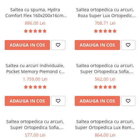
Saltea cu spuma, Hydra
Saltea ortopedica cu arcuri,
Comfort Flex 160x200x16cm,
Roza Super Lux Ortopedic
fermitate mediu spre tare,
125x190x25cm, fermitate
886,00 Lei
708,71 Lei
hipoalergenica, husa
mediu spre tare, plasa de
detasabila, Saltsib
arcuri Bonell,reversibila,
banda de aerisire spaceair,
ADAUGA IN COS
ADAUGA IN COS
greutate maxima sustinuta
100 kg/utilizator, Salt Confort
Saltea cu arcuri individuale,
Saltea ortopedica cu arcuri,
Pocket Memory Piemond cu
Super Ortopedica Sofia,
topper, 160x200x32cm,
130x200x20cm, fermitate
1.759,00 Lei
562,00 Lei
fermitate medie spre soft,
medie, plasa arcuri tip Bonell,
memory foam 2,5 cm, husa
fata vara-iarna, sistem
matlasata, sistem de aerisire
aerisire cu butoni, Saltex
ADAUGA IN COS
ADAUGA IN COS
perimetral, greutate maxima
sustinuta 100 kg/utilizator,
Saltex
Saltea ortopedica cu arcuri,
Saltea ortopedica cu arcuri,
Super Ortopedica Sofia,
Super Ortopedica Lux Roma,
135x200x20cm, fermitate
140x200x23cm, fermitate tare,
577,00 Lei
864,00 Lei
medie, plasa arcuri tip Bonell,
plasa arcuri tip Bonell, fata