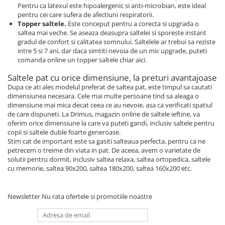
Pentru ca latexul este hipoalergenic si anti-microbian, este ideal
pentru cei care sufera de afectiuni respiratorii.
Topper saltele.
Este conceput pentru a corecta si upgrada o
saltea mai veche. Se aseaza deasupra saltelei si sporeste instant
gradul de confort si calitatea somnului. Saltelele ar trebui sa reziste
intre 5 si 7 ani, dar daca simtiti nevoia de un mic upgrade, puteti
comanda online un topper saltele chiar aici.
Saltele pat cu orice dimensiune, la preturi avantajoase
Dupa ce ati ales modelul preferat de saltea pat, este timpul sa cautati
dimensiunea necesara. Cele mai multe persoane tind sa aleaga o
dimensiune mai mica decat ceea ce au nevoie, asa ca verificati spatiul
de care dispuneti. La Drimus, magazin online de saltele ieftine, va
oferim orice dimensiune la care va puteti gandi, inclusiv saltele pentru
copii si saltele duble foarte generoase.
Stim cat de important este sa gasiti salteaua perfecta, pentru ca ne
petrecem o treime din viata in pat. De aceea, avem o varietate de
solutii pentru dormit, inclusiv saltea relaxa, saltea ortopedica, saltele
cu memorie, saltea 90x200, saltea 180x200, saltea 160x200 etc.
Newsletter
Nu rata ofertele si promotiile noastre