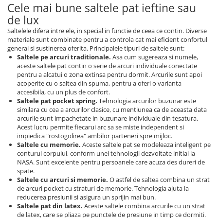
Cele mai bune saltele pat ieftine sau
de lux
Saltelele difera intre ele, in special in functie de ceea ce contin. Diverse
materiale sunt combinate pentru a controla cat mai eficient confortul
general si sustinerea oferita. Principalele tipuri de saltele sunt:
Saltele pe arcuri traditionale.
Asa cum sugereaza si numele,
aceste saltele pat contin o serie de arcuri individuale conectate
pentru a alcatui o zona extinsa pentru dormit. Arcurile sunt apoi
acoperite cu o saltea din spuma, pentru a oferi o varianta
accesibila, cu un plus de confort.
Saltele pat pocket spring.
Tehnologia arcurilor buzunar este
similara cu cea a arcurilor clasice, cu mentiunea ca de aceasta data
arcurile sunt impachetate in buzunare individuale din tesatura.
Acest lucru permite fiecarui arc sa se miste independent si
impiedica "rostogolirea" ambilor parteneri spre mijloc.
Saltele cu memorie.
Aceste saltele pat se modeleaza inteligent pe
conturul corpului, conform unei tehnologii dezvoltate initial la
NASA. Sunt excelente pentru persoanele care acuza des dureri de
spate.
Saltele cu arcuri si memorie.
O astfel de saltea combina un strat
de arcuri pocket cu straturi de memorie. Tehnologia ajuta la
reducerea presiunii si asigura un sprijin mai bun.
Saltele pat din latex.
Aceste saltele combina arcurile cu un strat
de latex, care se pliaza pe punctele de presiune in timp ce dormiti.