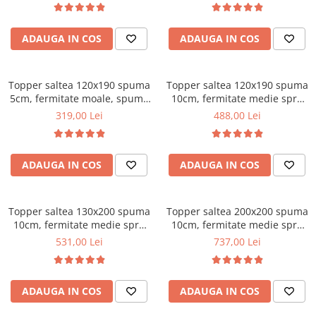
Bonell, fata vara-iarna, sistem
Mese gradinita
de aerisire cu butoni, Salt
Scaune gradinita
ADAUGA IN COS
ADAUGA IN COS
Confort
Set mese si scaune gradinita
Mobilier copii
Topper saltea 120x190 spuma
Topper saltea 120x190 spuma
Mobila camera copii
5cm, fermitate moale, spuma
10cm, fermitate medie spre
poliuretanica, husa fixa
tare, spuma poliuretanica,
Scaune birou pentru copii
319,00 Lei
488,00 Lei
matlasata, microfibra, Saltsib
husa fixa matlasata,
Saltele patuturi copii
microfibra, Saltsib
Paturi copii
ADAUGA IN COS
ADAUGA IN COS
Masa si scaune gradinita
Seturi comode living si dormitor
Topper saltea 130x200 spuma
Topper saltea 200x200 spuma
10cm, fermitate medie spre
10cm, fermitate medie spre
tare, spuma poliuretanica,
tare, spuma poliuretanica,
531,00 Lei
737,00 Lei
husa fixa matlasata,
husa fixa matlasata,
microfibra, Saltsib
microfibra, Saltsib
ADAUGA IN COS
ADAUGA IN COS