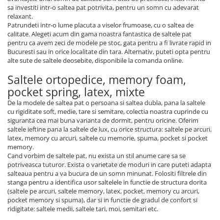
sa investiti intr-o saltea pat potrivita, pentru un somn cu adevarat
relaxant.
Patrundeti intr-o lume placuta a viselor frumoase, cu o saltea de
calitate. Alegeti acum din gama noastra fantastica de saltele pat
pentru ca avem zeci de modele pe stoc, gata pentru a fi livrate rapid in
Bucuresti sau in orice localitate din tara. Alternativ, puteti opta pentru
alte sute de saltele deosebite, disponibile la comanda online.
Saltele ortopedice, memory foam,
pocket spring, latex, mixte
De la modele de saltea pat o persoana si saltea dubla, pana la saltele
cu rigiditate soft, medie, tare si semitare, colectia noastra cuprinde cu
siguranta cea mai buna varianta de dormit, pentru oricine. Oferim
saltele ieftine pana la saltele de lux, cu orice structura: saltele pe arcuri,
latex, memory cu arcuri, saltele cu memorie, spuma, pocket si pocket
memory.
Cand vorbim de saltele pat, nu exista un stil anume care sa se
potriveasca tuturor. Exista o varietate de moduri in care puteti adapta
salteaua pentru a va bucura de un somn minunat. Folositi filtrele din
stanga pentru a identifica usor saltelele in functie de structura dorita
(saltele pe arcuri, saltele memory, latex, pocket, memory cu arcuri,
pocket memory si spuma), dar si in functie de gradul de confort si
ridigitate: saltele medii, saltele tari, moi, semitari etc.