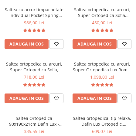
Top saltele 5 cm
Scaune manager
Top saltele 10 cm
Saltea cu arcuri impachetate
Saltea ortopedica cu arcuri,
Mobilier bucatarie
individual Pocket Spring
Super Ortopedica Sofia,
Top saltele memory 5 cm
Milano, 140x200x24cm, cu
100x200x20cm, fermitate
Mese bucatarie
986,00 Lei
450,00 Lei
Top saltele MemoHR 6.5 cm
fermitate medie spre soft,
medie, plasa arcuri tip Bonell,
Scaune pentru bucatarie
Saltele ieftine
sistem de aerisire perimetral,
fata vara-iarna, sistem
Mobila bucatarie
Saltex
aerisire cu butoni, Saltex
Saltele cu plasa de arcuri
ADAUGA IN COS
ADAUGA IN COS
Seturi mese si scaune bucatarie
Saltele cu spuma
Mobilier hol
Mobila hol
Saltea ortopedica cu arcuri,
Saltea ortopedica cu arcuri,
Super Ortopedica Sofia,
Super Ortopedica Lux Roma,
Suporturi si rafturi pantofi
160x200x20cm, fermitate
180x200x23cm, fermitate tare,
718,00 Lei
1.098,00 Lei
Portmantouri
medie, plasa arcuri tip Bonell,
plasa arcuri tip Bonell, fata
Pantofare
fata vara-iarna, sistem
vara-iarna, sistem aerisire
aerisire cu butoni, Saltex
perimetral, Saltex
Seturi mobilier hol
ADAUGA IN COS
ADAUGA IN COS
Stender haine
Suport pentru umerase
Saltea Ortopedica
Saltea ortopedica, tip relaxa,
Etajere
90x190x21cm Dafin Lux -
Dafin Lux Ortopedic,
Cuiere
Arcuri Bonell, Fermitate
140x200x21cm, fermitate
335,55 Lei
609,07 Lei
Mobilier gradinita
Medie, Vara-Iarna
medie, cu plasa de arcuri tip