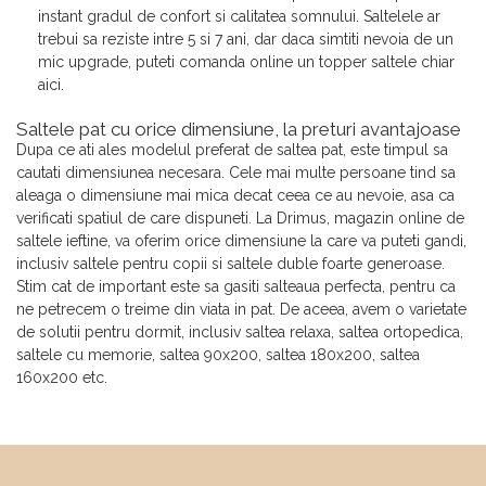
instant gradul de confort si calitatea somnului. Saltelele ar
trebui sa reziste intre 5 si 7 ani, dar daca simtiti nevoia de un
mic upgrade, puteti comanda online un topper saltele chiar
aici.
Saltele pat cu orice dimensiune, la preturi avantajoase
Dupa ce ati ales modelul preferat de saltea pat, este timpul sa
cautati dimensiunea necesara. Cele mai multe persoane tind sa
aleaga o dimensiune mai mica decat ceea ce au nevoie, asa ca
verificati spatiul de care dispuneti. La Drimus, magazin online de
saltele ieftine, va oferim orice dimensiune la care va puteti gandi,
inclusiv saltele pentru copii si saltele duble foarte generoase.
Stim cat de important este sa gasiti salteaua perfecta, pentru ca
ne petrecem o treime din viata in pat. De aceea, avem o varietate
de solutii pentru dormit, inclusiv saltea relaxa, saltea ortopedica,
saltele cu memorie, saltea 90x200, saltea 180x200, saltea
160x200 etc.