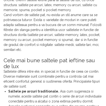
oricine. Oferim saltele ieftine pana la saltele de lux, cu orice
structura: saltele pe arcuri, latex, memory cu arcuri, saltele cu
memorie, spuma, pocket si pocket memory.
Cand vorbim de saltele pat, nu exista un stil anume care sa se
potriveasca tuturor. Exista o varietate de moduri in care puteti
adapta salteaua pentru a va bucura de un somn minunat. Folositi
filtrele din stanga pentru a identifica usor saltelele in functie de
structura dorita (saltele pe arcuri, saltele memory, latex, pocket,
memory cu arcuri, pocket memory si spuma), dar si in functie
de gradul de confort si ridigitate: saltele medii, saltele tari, moi,
semitari etc.
Cele mai bune saltele pat ieftine sau
de lux
Saltelele difera intre ele, in special in functie de ceea ce contin.
Diverse materiale sunt combinate pentru a controla cat mai
eficient confortul general si sustinerea oferita. Principalele tipuri
de saltele sunt:
Saltele pe arcuri traditionale.
Asa cum sugereaza si
numele, aceste saltele pat contin o serie de arcuri individuale
conectate pentru a alcatui o zona extinsa pentru dormit.