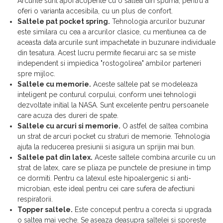
Arcurile sunt apoi acoperite cu o saltea din spuma, pentru a
oferi o varianta accesibila, cu un plus de confort.
Saltele pat pocket spring.
Tehnologia arcurilor buzunar
este similara cu cea a arcurilor clasice, cu mentiunea ca de
aceasta data arcurile sunt impachetate in buzunare individuale
din tesatura. Acest lucru permite fiecarui arc sa se miste
independent si impiedica "rostogolirea" ambilor parteneri
spre mijloc.
Saltele cu memorie.
Aceste saltele pat se modeleaza
inteligent pe conturul corpului, conform unei tehnologii
dezvoltate initial la NASA. Sunt excelente pentru persoanele
care acuza des dureri de spate.
Saltele cu arcuri si memorie.
O astfel de saltea combina
un strat de arcuri pocket cu straturi de memorie. Tehnologia
ajuta la reducerea presiunii si asigura un sprijin mai bun.
Saltele pat din latex.
Aceste saltele combina arcurile cu un
strat de latex, care se pliaza pe punctele de presiune in timp
ce dormiti. Pentru ca latexul este hipoalergenic si anti-
microbian, este ideal pentru cei care sufera de afectiuni
respiratorii.
Topper saltele.
Este conceput pentru a corecta si upgrada
o saltea mai veche. Se aseaza deasupra saltelei si sporeste