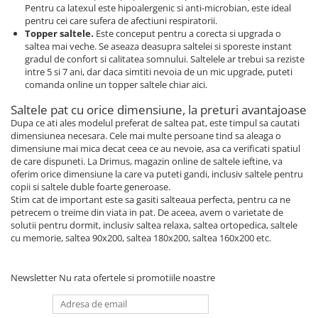
Pentru ca latexul este hipoalergenic si anti-microbian, este ideal
pentru cei care sufera de afectiuni respiratorii.
Topper saltele.
Este conceput pentru a corecta si upgrada o
saltea mai veche. Se aseaza deasupra saltelei si sporeste instant
gradul de confort si calitatea somnului. Saltelele ar trebui sa reziste
intre 5 si 7 ani, dar daca simtiti nevoia de un mic upgrade, puteti
comanda online un topper saltele chiar aici.
Saltele pat cu orice dimensiune, la preturi avantajoase
Dupa ce ati ales modelul preferat de saltea pat, este timpul sa cautati
dimensiunea necesara. Cele mai multe persoane tind sa aleaga o
dimensiune mai mica decat ceea ce au nevoie, asa ca verificati spatiul
de care dispuneti. La Drimus, magazin online de saltele ieftine, va
oferim orice dimensiune la care va puteti gandi, inclusiv saltele pentru
copii si saltele duble foarte generoase.
Stim cat de important este sa gasiti salteaua perfecta, pentru ca ne
petrecem o treime din viata in pat. De aceea, avem o varietate de
solutii pentru dormit, inclusiv saltea relaxa, saltea ortopedica, saltele
cu memorie, saltea 90x200, saltea 180x200, saltea 160x200 etc.
Newsletter
Nu rata ofertele si promotiile noastre