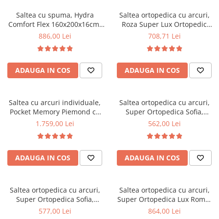
Saltea cu spuma, Hydra
Saltea ortopedica cu arcuri,
Comfort Flex 160x200x16cm,
Roza Super Lux Ortopedic
fermitate mediu spre tare,
125x190x25cm, fermitate
886,00 Lei
708,71 Lei
hipoalergenica, husa
mediu spre tare, plasa de
detasabila, Saltsib
arcuri Bonell,reversibila,
banda de aerisire spaceair,
ADAUGA IN COS
ADAUGA IN COS
greutate maxima sustinuta
100 kg/utilizator, Salt Confort
Saltea cu arcuri individuale,
Saltea ortopedica cu arcuri,
Pocket Memory Piemond cu
Super Ortopedica Sofia,
topper, 160x200x32cm,
130x200x20cm, fermitate
1.759,00 Lei
562,00 Lei
fermitate medie spre soft,
medie, plasa arcuri tip Bonell,
memory foam 2,5 cm, husa
fata vara-iarna, sistem
matlasata, sistem de aerisire
aerisire cu butoni, Saltex
ADAUGA IN COS
ADAUGA IN COS
perimetral, greutate maxima
sustinuta 100 kg/utilizator,
Saltex
Saltea ortopedica cu arcuri,
Saltea ortopedica cu arcuri,
Super Ortopedica Sofia,
Super Ortopedica Lux Roma,
135x200x20cm, fermitate
140x200x23cm, fermitate tare,
577,00 Lei
864,00 Lei
medie, plasa arcuri tip Bonell,
plasa arcuri tip Bonell, fata