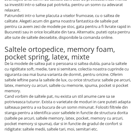
sa investiti intr-o saltea pat potrivita, pentru un somn cu adevarat
relaxant.
Patrundeti intr-o lume placuta a viselor frumoase, cu o saltea de
calitate. Alegeti acum din gama noastra fantastica de saltele pat
pentru ca avem zeci de modele pe stoc, gata pentru a fi livrate rapid in
Bucuresti sau in orice localitate din tara. Alternativ, puteti opta pentru
alte sute de saltele deosebite, disponibile la comanda online.
Saltele ortopedice, memory foam,
pocket spring, latex, mixte
De la modele de saltea pat o persoana si saltea dubla, pana la saltele
cu rigiditate soft, medie, tare si semitare, colectia noastra cuprinde cu
siguranta cea mai buna varianta de dormit, pentru oricine. Oferim
saltele ieftine pana la saltele de lux, cu orice structura: saltele pe arcuri,
latex, memory cu arcuri, saltele cu memorie, spuma, pocket si pocket
memory.
Cand vorbim de saltele pat, nu exista un stil anume care sa se
potriveasca tuturor. Exista o varietate de moduri in care puteti adapta
salteaua pentru a va bucura de un somn minunat. Folositi filtrele din
stanga pentru a identifica usor saltelele in functie de structura dorita
(saltele pe arcuri, saltele memory, latex, pocket, memory cu arcuri,
pocket memory si spuma), dar si in functie de gradul de confort si
ridigitate: saltele medii, saltele tari, moi, semitari etc.