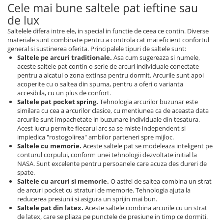
Cele mai bune saltele pat ieftine sau
de lux
Saltelele difera intre ele, in special in functie de ceea ce contin. Diverse
materiale sunt combinate pentru a controla cat mai eficient confortul
general si sustinerea oferita. Principalele tipuri de saltele sunt:
Saltele pe arcuri traditionale.
Asa cum sugereaza si numele,
aceste saltele pat contin o serie de arcuri individuale conectate
pentru a alcatui o zona extinsa pentru dormit. Arcurile sunt apoi
acoperite cu o saltea din spuma, pentru a oferi o varianta
accesibila, cu un plus de confort.
Saltele pat pocket spring.
Tehnologia arcurilor buzunar este
similara cu cea a arcurilor clasice, cu mentiunea ca de aceasta data
arcurile sunt impachetate in buzunare individuale din tesatura.
Acest lucru permite fiecarui arc sa se miste independent si
impiedica "rostogolirea" ambilor parteneri spre mijloc.
Saltele cu memorie.
Aceste saltele pat se modeleaza inteligent pe
conturul corpului, conform unei tehnologii dezvoltate initial la
NASA. Sunt excelente pentru persoanele care acuza des dureri de
spate.
Saltele cu arcuri si memorie.
O astfel de saltea combina un strat
de arcuri pocket cu straturi de memorie. Tehnologia ajuta la
reducerea presiunii si asigura un sprijin mai bun.
Saltele pat din latex.
Aceste saltele combina arcurile cu un strat
de latex, care se pliaza pe punctele de presiune in timp ce dormiti.