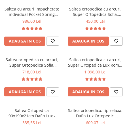
Top saltele 5 cm
Scaune manager
Top saltele 10 cm
Saltea cu arcuri impachetate
Saltea ortopedica cu arcuri,
Mobilier bucatarie
individual Pocket Spring
Super Ortopedica Sofia,
Top saltele memory 5 cm
Milano, 140x200x24cm, cu
100x200x20cm, fermitate
Mese bucatarie
986,00 Lei
450,00 Lei
Top saltele MemoHR 6.5 cm
fermitate medie spre soft,
medie, plasa arcuri tip Bonell,
Scaune pentru bucatarie
Saltele ieftine
sistem de aerisire perimetral,
fata vara-iarna, sistem
Mobila bucatarie
Saltex
aerisire cu butoni, Saltex
Saltele cu plasa de arcuri
ADAUGA IN COS
ADAUGA IN COS
Seturi mese si scaune bucatarie
Saltele cu spuma
Mobilier hol
Mobila hol
Saltea ortopedica cu arcuri,
Saltea ortopedica cu arcuri,
Super Ortopedica Sofia,
Super Ortopedica Lux Roma,
Suporturi si rafturi pantofi
160x200x20cm, fermitate
180x200x23cm, fermitate tare,
718,00 Lei
1.098,00 Lei
Portmantouri
medie, plasa arcuri tip Bonell,
plasa arcuri tip Bonell, fata
Pantofare
fata vara-iarna, sistem
vara-iarna, sistem aerisire
aerisire cu butoni, Saltex
perimetral, Saltex
Seturi mobilier hol
ADAUGA IN COS
ADAUGA IN COS
Stender haine
Suport pentru umerase
Saltea Ortopedica
Saltea ortopedica, tip relaxa,
Etajere
90x190x21cm Dafin Lux -
Dafin Lux Ortopedic,
Cuiere
Arcuri Bonell, Fermitate
140x200x21cm, fermitate
335,55 Lei
609,07 Lei
Mobilier gradinita
Medie, Vara-Iarna
medie, cu plasa de arcuri tip