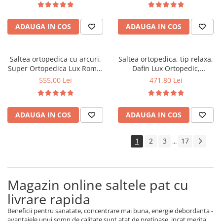
fata vara-iarna, sistem
vara-iarna, sistem aerisire
aerisire cu butoni, Saltex
perimetral, Saltex
ADAUGA IN COS
ADAUGA IN COS
Saltea ortopedica cu arcuri,
Saltea ortopedica, tip relaxa,
Super Ortopedica Lux Roma,
Dafin Lux Ortopedic,
90x200x23cm, fermitate tare,
120x200x21cm, fermitate
555,00 Lei
471,80 Lei
plasa arcuri tip Bonell, fata
medie, cu plasa de arcuri tip
vara-iarna, sistem aerisire
Bonell, fata vara-iarna, sistem
perimetral, Saltex
de aerisire cu butoni, Salt
ADAUGA IN COS
ADAUGA IN COS
Confort
1
2
3
17
...
Magazin online saltele pat cu
livrare rapida
Beneficii pentru sanatate, concentrare mai buna, energie debordanta -
avantajele unui somn de calitate sunt atat de pretioase, incat merita