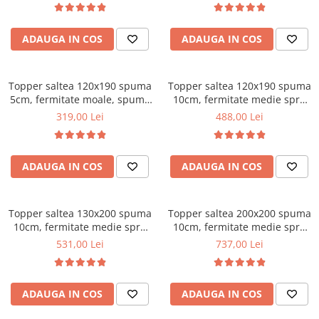
Bonell, fata vara-iarna, sistem
Mese gradinita
de aerisire cu butoni, Salt
Scaune gradinita
ADAUGA IN COS
ADAUGA IN COS
Confort
Set mese si scaune gradinita
Mobilier copii
Topper saltea 120x190 spuma
Topper saltea 120x190 spuma
Mobila camera copii
5cm, fermitate moale, spuma
10cm, fermitate medie spre
poliuretanica, husa fixa
tare, spuma poliuretanica,
Scaune birou pentru copii
319,00 Lei
488,00 Lei
matlasata, microfibra, Saltsib
husa fixa matlasata,
Saltele patuturi copii
microfibra, Saltsib
Paturi copii
ADAUGA IN COS
ADAUGA IN COS
Masa si scaune gradinita
Seturi comode living si dormitor
Topper saltea 130x200 spuma
Topper saltea 200x200 spuma
10cm, fermitate medie spre
10cm, fermitate medie spre
tare, spuma poliuretanica,
tare, spuma poliuretanica,
531,00 Lei
737,00 Lei
husa fixa matlasata,
husa fixa matlasata,
microfibra, Saltsib
microfibra, Saltsib
ADAUGA IN COS
ADAUGA IN COS