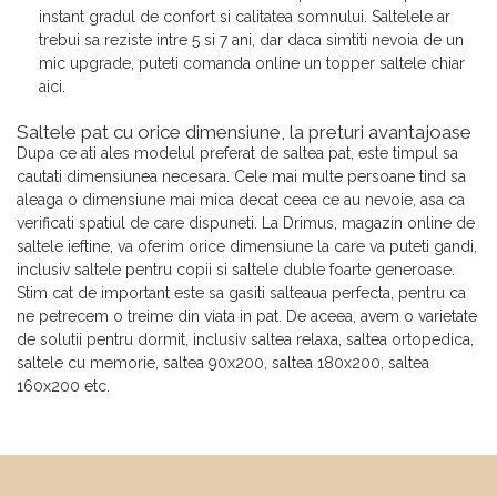
instant gradul de confort si calitatea somnului. Saltelele ar
trebui sa reziste intre 5 si 7 ani, dar daca simtiti nevoia de un
mic upgrade, puteti comanda online un topper saltele chiar
aici.
Saltele pat cu orice dimensiune, la preturi avantajoase
Dupa ce ati ales modelul preferat de saltea pat, este timpul sa
cautati dimensiunea necesara. Cele mai multe persoane tind sa
aleaga o dimensiune mai mica decat ceea ce au nevoie, asa ca
verificati spatiul de care dispuneti. La Drimus, magazin online de
saltele ieftine, va oferim orice dimensiune la care va puteti gandi,
inclusiv saltele pentru copii si saltele duble foarte generoase.
Stim cat de important este sa gasiti salteaua perfecta, pentru ca
ne petrecem o treime din viata in pat. De aceea, avem o varietate
de solutii pentru dormit, inclusiv saltea relaxa, saltea ortopedica,
saltele cu memorie, saltea 90x200, saltea 180x200, saltea
160x200 etc.