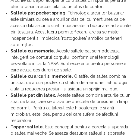
Arcurile sunt apoi acoperite cu o saltea din spuma, pentru a
oferi o varianta accesibila, cu un plus de confort.
Saltele pat pocket spring.
Tehnologia arcurilor buzunar
este similara cu cea a arcurilor clasice, cu mentiunea ca de
aceasta data arcurile sunt impachetate in buzunare individuale
din tesatura. Acest lucru permite fiecarui arc sa se miste
independent si impiedica "rostogolirea" ambilor parteneri
spre mijloc.
Saltele cu memorie.
Aceste saltele pat se modeleaza
inteligent pe conturul corpului, conform unei tehnologii
dezvoltate initial la NASA. Sunt excelente pentru persoanele
care acuza des dureri de spate.
Saltele cu arcuri si memorie.
O astfel de saltea combina
un strat de arcuri pocket cu straturi de memorie. Tehnologia
ajuta la reducerea presiunii si asigura un sprijin mai bun.
Saltele pat din latex.
Aceste saltele combina arcurile cu un
strat de latex, care se pliaza pe punctele de presiune in timp
ce dormiti. Pentru ca latexul este hipoalergenic si anti-
microbian, este ideal pentru cei care sufera de afectiuni
respiratorii.
Topper saltele.
Este conceput pentru a corecta si upgrada
o saltea mai veche. Se aseaza deasupra saltelei si sporeste