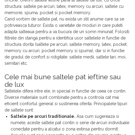
oricine. Oferim saltele ieftine pana la saltele de lux, cu orice
structura: saltele pe arcuri, latex, memory cu arcuri, saltele cu
memorie, spuma, pocket si pocket memory.
Cand vorbim de saltele pat, nu exista un stil anume care sa se
potriveasca tuturor. Exista o varietate de moduri in care puteti
adapta salteaua pentru a va bucura de un somn minunat. Folositi
filtrele din stanga pentru a identifica usor saltelele in functie de
structura dorita (saltele pe arcuri, saltele memory, latex, pocket,
memory cu arcuri, pocket memory si spuma), dar si in functie
de gradul de confort si ridigitate: saltele medii, saltele tari, moi,
semitari etc.
Cele mai bune saltele pat ieftine sau
de lux
Saltelele difera intre ele, in special in functie de ceea ce contin.
Diverse materiale sunt combinate pentru a controla cat mai
eficient confortul general si sustinerea oferita. Principalele tipuri
de saltele sunt:
Saltele pe arcuri traditionale.
Asa cum sugereaza si
numele, aceste saltele pat contin o serie de arcuri individuale
conectate pentru a alcatui o zona extinsa pentru dormit.