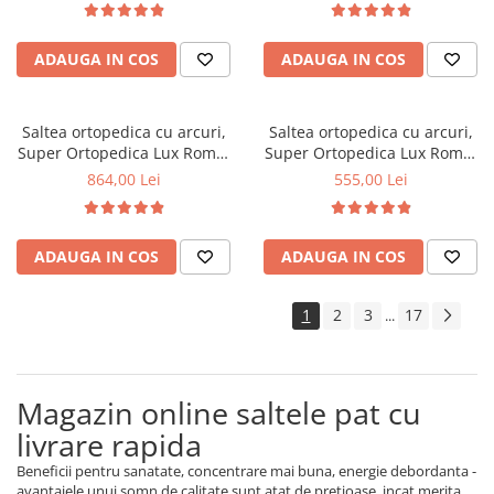
fata vara-iarna, sistem
fata vara-iarna, sistem
aerisire cu butoni, Saltex
aerisire cu butoni, Saltex
ADAUGA IN COS
ADAUGA IN COS
Saltea ortopedica cu arcuri,
Saltea ortopedica cu arcuri,
Super Ortopedica Lux Roma,
Super Ortopedica Lux Roma,
140x200x23cm, fermitate tare,
90x200x23cm, fermitate tare,
864,00 Lei
555,00 Lei
plasa arcuri tip Bonell, fata
plasa arcuri tip Bonell, fata
vara-iarna, sistem aerisire
vara-iarna, sistem aerisire
perimetral, Saltex
perimetral, Saltex
ADAUGA IN COS
ADAUGA IN COS
1
2
3
17
...
Magazin online saltele pat cu
livrare rapida
Beneficii pentru sanatate, concentrare mai buna, energie debordanta -
avantajele unui somn de calitate sunt atat de pretioase, incat merita