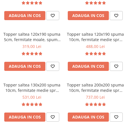
vara-iarna, sistem aerisire
Mese gradinita
perimetral, Saltex
Scaune gradinita
ADAUGA IN COS
ADAUGA IN COS
Set mese si scaune gradinita
Mobilier copii
Topper saltea 120x190 spuma
Topper saltea 120x190 spuma
Mobila camera copii
5cm, fermitate moale, spuma
10cm, fermitate medie spre
poliuretanica, husa fixa
tare, spuma poliuretanica,
Scaune birou pentru copii
319,00 Lei
488,00 Lei
matlasata, microfibra, Saltsib
husa fixa matlasata,
Saltele patuturi copii
microfibra, Saltsib
Paturi copii
ADAUGA IN COS
ADAUGA IN COS
Masa si scaune gradinita
Seturi comode living si dormitor
Topper saltea 130x200 spuma
Topper saltea 200x200 spuma
10cm, fermitate medie spre
10cm, fermitate medie spre
tare, spuma poliuretanica,
tare, spuma poliuretanica,
531,00 Lei
737,00 Lei
husa fixa matlasata,
husa fixa matlasata,
microfibra, Saltsib
microfibra, Saltsib
ADAUGA IN COS
ADAUGA IN COS