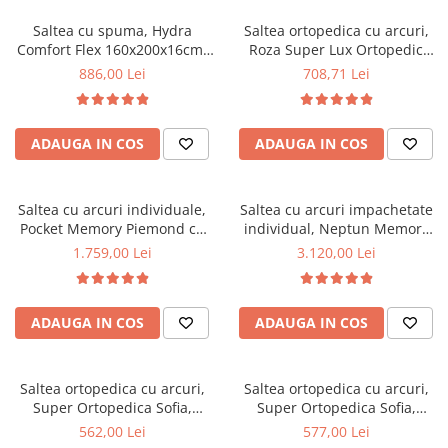
Saltea cu spuma, Hydra
Saltea ortopedica cu arcuri,
Comfort Flex 160x200x16cm,
Roza Super Lux Ortopedic
fermitate mediu spre tare,
125x190x25cm, fermitate
886,00 Lei
708,71 Lei
hipoalergenica, husa
mediu spre tare, plasa de
detasabila, Saltsib
arcuri Bonell,reversibila,
banda de aerisire spaceair,
ADAUGA IN COS
ADAUGA IN COS
greutate maxima sustinuta
100 kg/utilizator, Salt Confort
Saltea cu arcuri individuale,
Saltea cu arcuri impachetate
Pocket Memory Piemond cu
individual, Neptun Memory
topper, 160x200x32cm,
Pocket Comfort
1.759,00 Lei
3.120,00 Lei
fermitate medie spre soft,
160x200x30cm, 7 zone de
memory foam 2,5 cm, husa
confort, spuma poliuretanica
matlasata, sistem de aerisire
HR, memory foam 4 cm, husa
ADAUGA IN COS
ADAUGA IN COS
perimetral, greutate maxima
detasabila 3D, hipoalergenica,
sustinuta 100 kg/utilizator,
fermitate medie, Saltsib
Saltex
Saltea ortopedica cu arcuri,
Saltea ortopedica cu arcuri,
Super Ortopedica Sofia,
Super Ortopedica Sofia,
130x200x20cm, fermitate
135x200x20cm, fermitate
562,00 Lei
577,00 Lei
medie, plasa arcuri tip Bonell,
medie, plasa arcuri tip Bonell,