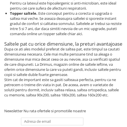
Pentru ca latexul este hipoalergenic si anti-microbian, este ideal
pentru cei care sufera de afectiuni respiratorii.
Topper saltele.
Este conceput pentru a corecta si upgrada o
saltea mai veche. Se aseaza deasupra saltelei si sporeste instant
gradul de confort si calitatea somnului. Saltelele ar trebui sa reziste
intre 5 si 7 ani, dar daca simtiti nevoia de un mic upgrade, puteti
comanda online un topper saltele chiar aici.
Saltele pat cu orice dimensiune, la preturi avantajoase
Dupa ce ati ales modelul preferat de saltea pat, este timpul sa cautati
dimensiunea necesara. Cele mai multe persoane tind sa aleaga o
dimensiune mai mica decat ceea ce au nevoie, asa ca verificati spatiul
de care dispuneti. La Drimus, magazin online de saltele ieftine, va
oferim orice dimensiune la care va puteti gandi, inclusiv saltele pentru
copii si saltele duble foarte generoase.
Stim cat de important este sa gasiti salteaua perfecta, pentru ca ne
petrecem o treime din viata in pat. De aceea, avem o varietate de
solutii pentru dormit, inclusiv saltea relaxa, saltea ortopedica, saltele
cu memorie, saltea 90x200, saltea 180x200, saltea 160x200 etc.
Newsletter
Nu rata ofertele si promotiile noastre