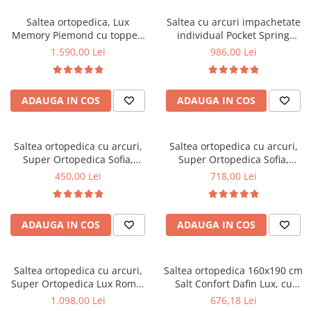
Top saltele 5 cm
Scaune manager
Top saltele 10 cm
Saltea ortopedica, Lux
Saltea cu arcuri impachetate
Mobilier bucatarie
Memory Piemond cu topper,
individual Pocket Spring
Top saltele memory 5 cm
160x200x32cm, fermitate tare,
Milano, 140x200x24cm, cu
Mese bucatarie
1.590,00 Lei
986,00 Lei
Top saltele MemoHR 6.5 cm
cu plasa arcuri, memory foam
fermitate medie spre soft,
Scaune pentru bucatarie
Saltele ieftine
2,5 cm, husa matlasata,
sistem de aerisire perimetral,
Mobila bucatarie
sistem de aerisire perimetral,
Saltex
Saltele cu plasa de arcuri
ADAUGA IN COS
ADAUGA IN COS
greutate maxima sustinuta
Seturi mese si scaune bucatarie
Saltele cu spuma
120 kg/utilizator, Saltex
Mobilier hol
Mobila hol
Saltea ortopedica cu arcuri,
Saltea ortopedica cu arcuri,
Super Ortopedica Sofia,
Super Ortopedica Sofia,
Suporturi si rafturi pantofi
100x200x20cm, fermitate
160x200x20cm, fermitate
450,00 Lei
718,00 Lei
Portmantouri
medie, plasa arcuri tip Bonell,
medie, plasa arcuri tip Bonell,
Pantofare
fata vara-iarna, sistem
fata vara-iarna, sistem
aerisire cu butoni, Saltex
aerisire cu butoni, Saltex
Seturi mobilier hol
ADAUGA IN COS
ADAUGA IN COS
Stender haine
Suport pentru umerase
Saltea ortopedica cu arcuri,
Saltea ortopedica 160x190 cm
Etajere
Super Ortopedica Lux Roma,
Salt Confort Dafin Lux, cu
Cuiere
180x200x23cm, fermitate tare,
arcuri Bonell, fermitate
1.098,00 Lei
676,18 Lei
Mobilier gradinita
plasa arcuri tip Bonell, fata
medie, fata vara-iarna