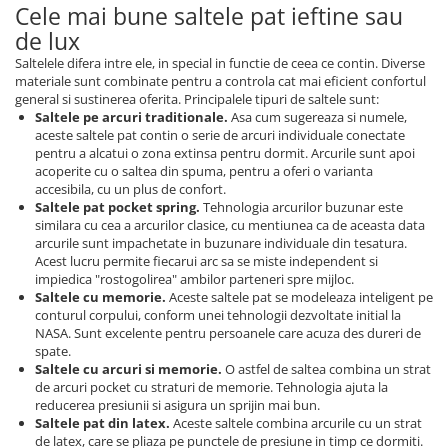
Cele mai bune saltele pat ieftine sau
de lux
Saltelele difera intre ele, in special in functie de ceea ce contin. Diverse
materiale sunt combinate pentru a controla cat mai eficient confortul
general si sustinerea oferita. Principalele tipuri de saltele sunt:
Saltele pe arcuri traditionale.
Asa cum sugereaza si numele,
aceste saltele pat contin o serie de arcuri individuale conectate
pentru a alcatui o zona extinsa pentru dormit. Arcurile sunt apoi
acoperite cu o saltea din spuma, pentru a oferi o varianta
accesibila, cu un plus de confort.
Saltele pat pocket spring.
Tehnologia arcurilor buzunar este
similara cu cea a arcurilor clasice, cu mentiunea ca de aceasta data
arcurile sunt impachetate in buzunare individuale din tesatura.
Acest lucru permite fiecarui arc sa se miste independent si
impiedica "rostogolirea" ambilor parteneri spre mijloc.
Saltele cu memorie.
Aceste saltele pat se modeleaza inteligent pe
conturul corpului, conform unei tehnologii dezvoltate initial la
NASA. Sunt excelente pentru persoanele care acuza des dureri de
spate.
Saltele cu arcuri si memorie.
O astfel de saltea combina un strat
de arcuri pocket cu straturi de memorie. Tehnologia ajuta la
reducerea presiunii si asigura un sprijin mai bun.
Saltele pat din latex.
Aceste saltele combina arcurile cu un strat
de latex, care se pliaza pe punctele de presiune in timp ce dormiti.