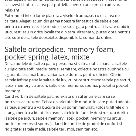
sa investiti intr-o saltea pat potrivita, pentru un somn cu adevarat
relaxant.
Patrundeti intr-o lume placuta a viselor frumoase, cu o saltea de
calitate. Alegeti acum din gama noastra fantastica de saltele pat
pentru ca avem zeci de modele pe stoc, gata pentru a fi livrate rapid in
Bucuresti sau in orice localitate din tara. Alternativ, puteti opta pentru
alte sute de saltele deosebite, disponibile la comanda online.
Saltele ortopedice, memory foam,
pocket spring, latex, mixte
De la modele de saltea pat o persoana si saltea dubla, pana la saltele
cu rigiditate soft, medie, tare si semitare, colectia noastra cuprinde cu
siguranta cea mai buna varianta de dormit, pentru oricine. Oferim
saltele ieftine pana la saltele de lux, cu orice structura: saltele pe arcuri,
latex, memory cu arcuri, saltele cu memorie, spuma, pocket si pocket
memory.
Cand vorbim de saltele pat, nu exista un stil anume care sa se
potriveasca tuturor. Exista o varietate de moduri in care puteti adapta
salteaua pentru a va bucura de un somn minunat. Folositi filtrele din
stanga pentru a identifica usor saltelele in functie de structura dorita
(saltele pe arcuri, saltele memory, latex, pocket, memory cu arcuri,
pocket memory si spuma), dar si in functie de gradul de confort si
ridigitate: saltele medii, saltele tari, moi, semitari etc.