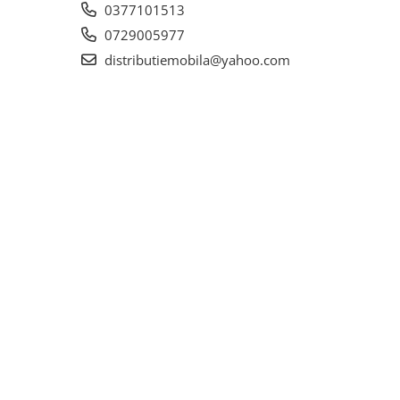
0377101513
0729005977
distributiemobila@yahoo.com