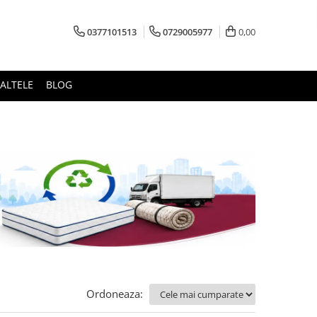
0377101513
0729005977
0,00
ALTELE
BLOG
Ordoneaza: