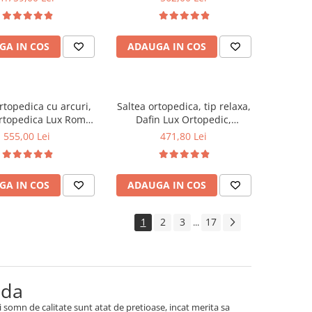
te medie spre soft,
medie, plasa arcuri tip Bonell,
 foam 2,5 cm, husa
fata vara-iarna, sistem
a, sistem de aerisire
aerisire cu butoni, Saltex
GA IN COS
ADAUGA IN COS
al, greutate maxima
ta 100 kg/utilizator,
Saltex
rtopedica cu arcuri,
Saltea ortopedica, tip relaxa,
rtopedica Lux Roma,
Dafin Lux Ortopedic,
3cm, fermitate tare,
120x200x21cm, fermitate
555,00 Lei
471,80 Lei
curi tip Bonell, fata
medie, cu plasa de arcuri tip
rna, sistem aerisire
Bonell, fata vara-iarna, sistem
imetral, Saltex
de aerisire cu butoni, Salt
GA IN COS
ADAUGA IN COS
Confort
1
2
3
17
...
ida
somn de calitate sunt atat de pretioase, incat merita sa