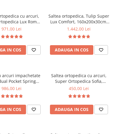
rtopedica cu arcuri,
Saltea ortopedica, Tulip Super
rtopedica Lux Roma,
Lux Comfort, 160x200x30cm,
3cm, fermitate tare,
fermitate tare, cu plasa de
971,00 Lei
1.442,00 Lei
curi tip Bonell, fata
arcuri tip Bonell, sistem de
rna, sistem aerisire
aerisire banda Spaceair,
imetral, Saltex
Saltsib
GA IN COS
ADAUGA IN COS
u arcuri impachetate
Saltea ortopedica cu arcuri,
dual Pocket Spring
Super Ortopedica Sofia,
, 140x200x24cm, cu
100x200x20cm, fermitate
986,00 Lei
450,00 Lei
te medie spre soft,
medie, plasa arcuri tip Bonell,
 aerisire perimetral,
fata vara-iarna, sistem
Saltex
aerisire cu butoni, Saltex
GA IN COS
ADAUGA IN COS