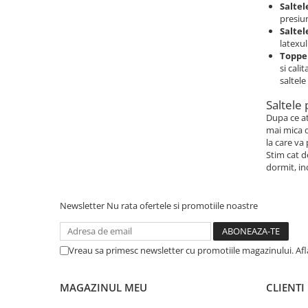
Saltel
presiun
Saltel
latexul
Topper
si cali
saltele 
Saltele 
Dupa ce at
mai mica d
la care va 
Stim cat d
dormit, in
Newsletter
Nu rata ofertele si promotiile noastre
Vreau sa primesc newsletter cu promotiile magazinului. Af
MAGAZINUL MEU
CLIENTI