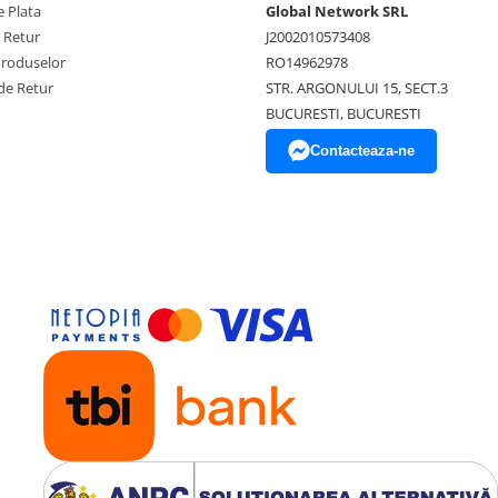
 Plata
Global Network SRL
e Retur
J2002010573408
Produselor
RO14962978
de Retur
STR. ARGONULUI 15, SECT.3
BUCURESTI, BUCURESTI
Contacteaza-ne