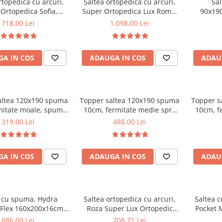
rtopedica cu arcuri,
Saltea ortopedica cu arcuri,
Sal
Ortopedica Sofia,
Super Ortopedica Lux Roma,
90x190
0x20cm, fermitate
180x200x23cm, fermitate tare,
Arcuri
718,00 Lei
1.098,00 Lei
asa arcuri tip Bonell,
plasa arcuri tip Bonell, fata
Med
vara-iarna, sistem
vara-iarna, sistem aerisire
e cu butoni, Saltex
perimetral, Saltex
A IN COS
ADAUGA IN COS
ADAU
altea 120x190 spuma
Topper saltea 120x190 spuma
Topper s
mitate moale, spuma
10cm, fermitate medie spre
10cm, f
etanica, husa fixa
tare, spuma poliuretanica,
tare, s
319,00 Lei
488,00 Lei
, microfibra, Saltsib
husa fixa matlasata,
husa
microfibra, Saltsib
mic
A IN COS
ADAUGA IN COS
ADAU
a cu spuma, Hydra
Saltea ortopedica cu arcuri,
Saltea c
Flex 160x200x16cm,
Roza Super Lux Ortopedic
Pocket 
te mediu spre tare,
125x190x25cm, fermitate
toppe
886,00 Lei
708,71 Lei