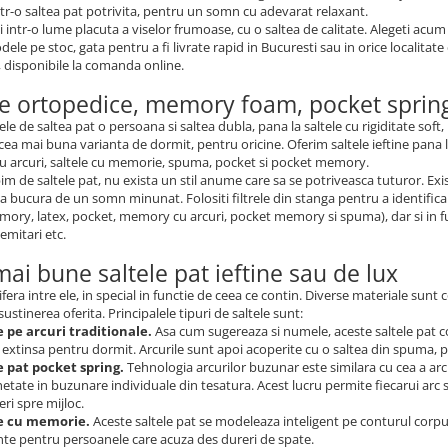
intr-o saltea pat potrivita, pentru un somn cu adevarat relaxant.
 intr-o lume placuta a viselor frumoase, cu o saltea de calitate. Alegeti acu
ele pe stoc, gata pentru a fi livrate rapid in Bucuresti sau in orice localitate
 disponibile la comanda online.
le ortopedice, memory foam, pocket spring
le de saltea pat o persoana si saltea dubla, pana la saltele cu rigiditate soft
cea mai buna varianta de dormit, pentru oricine. Oferim saltele ieftine pana la s
 arcuri, saltele cu memorie, spuma, pocket si pocket memory.
m de saltele pat, nu exista un stil anume care sa se potriveasca tuturor. Exi
a bucura de un somn minunat. Folositi filtrele din stanga pentru a identifica us
mory, latex, pocket, memory cu arcuri, pocket memory si spuma), dar si in func
semitari etc.
mai bune saltele pat ieftine sau de lux
difera intre ele, in special in functie de ceea ce contin. Diverse materiale sun
sustinerea oferita. Principalele tipuri de saltele sunt:
e pe arcuri traditionale.
Asa cum sugereaza si numele, aceste saltele pat co
extinsa pentru dormit. Arcurile sunt apoi acoperite cu o saltea din spuma, pe
e pat pocket spring.
Tehnologia arcurilor buzunar este similara cu cea a arc
etate in buzunare individuale din tesatura. Acest lucru permite fiecarui arc 
ri spre mijloc.
le cu memorie.
Aceste saltele pat se modeleaza inteligent pe conturul corpul
nte pentru persoanele care acuza des dureri de spate.