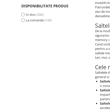
investiti 
Spuma
(74)
DISPONIBILITATE PRODUS
Patrundeti
Pocket Memory
(12)
zeci de mod
Memory cu arcuri
In stoc
(260)
(16)
deosebite,
La comanda
(143)
Salte
De la mode
siguranta 
memory cu
Cand vorbi
pentru a v
saltele me
tari, moi, 
Cele 
Saltelele 
general si 
Saltel
o zona 
Saltel
impach
partene
Salte
excele