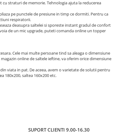
et cu straturi de memorie. Tehnologia ajuta la reducerea
 pliaza pe punctele de presiune in timp ce dormiti. Pentru ca
iuni respiratorii.
seaza deasupra saltelei si sporeste instant gradul de confort
ti nevoia de un mic upgrade, puteti comanda online un topper
ecesara. Cele mai multe persoane tind sa aleaga o dimensiune
, magazin online de saltele ieftine, va oferim orice dimensiune
din viata in pat. De aceea, avem o varietate de solutii pentru
tea 180x200, saltea 160x200 etc.
SUPORT CLIENTI
9.00-16.30