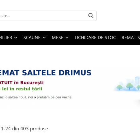
ILIER
SCAUNE
MESE
LICHIDARE DE STOC
REMAT S
1-
24
din
403
produse