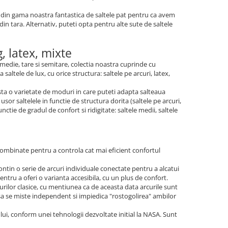
m din gama noastra fantastica de saltele pat pentru ca avem
 din tara. Alternativ, puteti opta pentru alte sute de saltele
, latex, mixte
, medie, tare si semitare, colectia noastra cuprinde cu
altele de lux, cu orice structura: saltele pe arcuri, latex,
sta o varietate de moduri in care puteti adapta salteaua
or saltelele in functie de structura dorita (saltele pe arcuri,
tie de gradul de confort si ridigitate: saltele medii, saltele
t combinate pentru a controla cat mai eficient confortul
ntin o serie de arcuri individuale conectate pentru a alcatui
ntru a oferi o varianta accesibila, cu un plus de confort.
urilor clasice, cu mentiunea ca de aceasta data arcurile sunt
sa se miste independent si impiedica "rostogolirea" ambilor
ui, conform unei tehnologii dezvoltate initial la NASA. Sunt