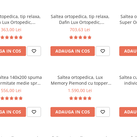
topedica, tip relaxa,
Saltea ortopedica, tip relaxa,
Saltea o
n Lux Ortopedic,
Dafin Lux Ortopedic,
Super O
0x21cm, fermitate
160x200x21cm, fermitate
160x200x2
363,00 Lei
703,63 Lei
 plasa de arcuri tip
medie, cu plasa de arcuri tip
plasa ar
ata vara-iarna, sistem
Bonell, fata vara-iarna, sistem
vara-ia
sire cu butoni, Salt
de aerisire cu butoni, Salt
per
A IN COS
ADAUGA IN COS
ADAU
Confort
Confort
altea 140x200 spuma
Saltea ortopedica, Lux
Saltea c
ermitate medie spre
Memory Piemond cu topper,
indivi
puma poliuretanica,
160x200x32cm, fermitate tare,
Milano
556,00 Lei
1.590,00 Lei
 fixa matlasata,
cu plasa arcuri, memory foam
fermita
rofibra, Saltsib
2,5 cm, husa matlasata,
sistem de
sistem de aerisire perimetral,
A IN COS
ADAUGA IN COS
ADAU
greutate maxima sustinuta
120 kg/utilizator, Saltex