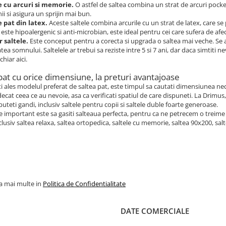
e cu arcuri si memorie.
O astfel de saltea combina un strat de arcuri pock
ii si asigura un sprijin mai bun.
e pat din latex.
Aceste saltele combina arcurile cu un strat de latex, care se
 este hipoalergenic si anti-microbian, este ideal pentru cei care sufera de afect
 saltele.
Este conceput pentru a corecta si upgrada o saltea mai veche. Se a
tatea somnului. Saltelele ar trebui sa reziste intre 5 si 7 ani, dar daca simti
chiar aici.
pat cu orice dimensiune, la preturi avantajoase
i ales modelul preferat de saltea pat, este timpul sa cautati dimensiunea n
ecat ceea ce au nevoie, asa ca verificati spatiul de care dispuneti. La Drimus
puteti gandi, inclusiv saltele pentru copii si saltele duble foarte generoase.
e important este sa gasiti salteaua perfecta, pentru ca ne petrecem o treime 
clusiv saltea relaxa, saltea ortopedica, saltele cu memorie, saltea 90x200, sal
la mai multe in
Politica de Confidentialitate
DATE COMERCIALE