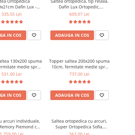
tea Ortopedica
Saltea ortopedica, tip relaxa,
x21cm Dafin Lux -
Dafin Lux Ortopedic,
 Bonell, Fermitate
140x200x21cm, fermitate
335,55 Lei
609,07 Lei
ie, Vara-Iarna
medie, cu plasa de arcuri tip
Bonell, fata vara-iarna, sistem
de aerisire cu butoni, Salt
GA IN COS
ADAUGA IN COS
Confort
altea 130x200 spuma
Topper saltea 200x200 spuma
ermitate medie spre
10cm, fermitate medie spre
puma poliuretanica,
tare, spuma poliuretanica,
531,00 Lei
737,00 Lei
 fixa matlasata,
husa fixa matlasata,
rofibra, Saltsib
microfibra, Saltsib
GA IN COS
ADAUGA IN COS
u arcuri individuale,
Saltea ortopedica cu arcuri,
Memory Piemond cu
Super Ortopedica Sofia,
r, 160x200x32cm,
130x200x20cm, fermitate
1.759,00 Lei
562,00 Lei