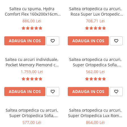
Saltea cu spuma, Hydra
Saltea ortopedica cu arcuri,
Comfort Flex 160x200x16cm,
Roza Super Lux Ortopedic
fermitate mediu spre tare,
125x190x25cm, fermitate
886,00 Lei
708,71 Lei
hipoalergenica, husa
mediu spre tare, plasa de
detasabila, Saltsib
arcuri Bonell,reversibila,
banda de aerisire spaceair,
ADAUGA IN COS
ADAUGA IN COS
greutate maxima sustinuta
100 kg/utilizator, Salt Confort
Saltea cu arcuri individuale,
Saltea ortopedica cu arcuri,
Pocket Memory Piemond cu
Super Ortopedica Sofia,
topper, 160x200x32cm,
130x200x20cm, fermitate
1.759,00 Lei
562,00 Lei
fermitate medie spre soft,
medie, plasa arcuri tip Bonell,
memory foam 2,5 cm, husa
fata vara-iarna, sistem
matlasata, sistem de aerisire
aerisire cu butoni, Saltex
ADAUGA IN COS
ADAUGA IN COS
perimetral, greutate maxima
sustinuta 100 kg/utilizator,
Saltex
Saltea ortopedica cu arcuri,
Saltea ortopedica cu arcuri,
Super Ortopedica Sofia,
Super Ortopedica Lux Roma,
135x200x20cm, fermitate
140x200x23cm, fermitate tare,
577,00 Lei
864,00 Lei
medie, plasa arcuri tip Bonell,
plasa arcuri tip Bonell, fata