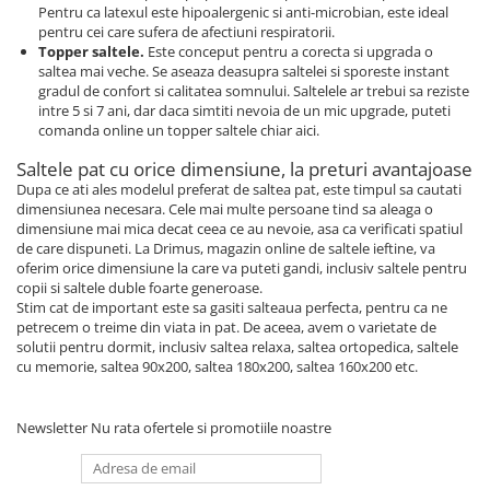
Pentru ca latexul este hipoalergenic si anti-microbian, este ideal
pentru cei care sufera de afectiuni respiratorii.
Topper saltele.
Este conceput pentru a corecta si upgrada o
saltea mai veche. Se aseaza deasupra saltelei si sporeste instant
gradul de confort si calitatea somnului. Saltelele ar trebui sa reziste
intre 5 si 7 ani, dar daca simtiti nevoia de un mic upgrade, puteti
comanda online un topper saltele chiar aici.
Saltele pat cu orice dimensiune, la preturi avantajoase
Dupa ce ati ales modelul preferat de saltea pat, este timpul sa cautati
dimensiunea necesara. Cele mai multe persoane tind sa aleaga o
dimensiune mai mica decat ceea ce au nevoie, asa ca verificati spatiul
de care dispuneti. La Drimus, magazin online de saltele ieftine, va
oferim orice dimensiune la care va puteti gandi, inclusiv saltele pentru
copii si saltele duble foarte generoase.
Stim cat de important este sa gasiti salteaua perfecta, pentru ca ne
petrecem o treime din viata in pat. De aceea, avem o varietate de
solutii pentru dormit, inclusiv saltea relaxa, saltea ortopedica, saltele
cu memorie, saltea 90x200, saltea 180x200, saltea 160x200 etc.
Newsletter
Nu rata ofertele si promotiile noastre