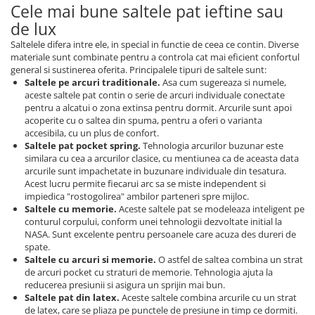
Cele mai bune saltele pat ieftine sau
de lux
Saltelele difera intre ele, in special in functie de ceea ce contin. Diverse
materiale sunt combinate pentru a controla cat mai eficient confortul
general si sustinerea oferita. Principalele tipuri de saltele sunt:
Saltele pe arcuri traditionale.
Asa cum sugereaza si numele,
aceste saltele pat contin o serie de arcuri individuale conectate
pentru a alcatui o zona extinsa pentru dormit. Arcurile sunt apoi
acoperite cu o saltea din spuma, pentru a oferi o varianta
accesibila, cu un plus de confort.
Saltele pat pocket spring.
Tehnologia arcurilor buzunar este
similara cu cea a arcurilor clasice, cu mentiunea ca de aceasta data
arcurile sunt impachetate in buzunare individuale din tesatura.
Acest lucru permite fiecarui arc sa se miste independent si
impiedica "rostogolirea" ambilor parteneri spre mijloc.
Saltele cu memorie.
Aceste saltele pat se modeleaza inteligent pe
conturul corpului, conform unei tehnologii dezvoltate initial la
NASA. Sunt excelente pentru persoanele care acuza des dureri de
spate.
Saltele cu arcuri si memorie.
O astfel de saltea combina un strat
de arcuri pocket cu straturi de memorie. Tehnologia ajuta la
reducerea presiunii si asigura un sprijin mai bun.
Saltele pat din latex.
Aceste saltele combina arcurile cu un strat
de latex, care se pliaza pe punctele de presiune in timp ce dormiti.