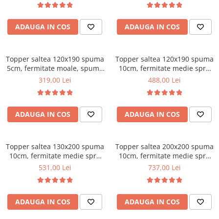
Bonell, fata vara-iarna, sistem
Mese gradinita
de aerisire cu butoni, Salt
Scaune gradinita
ADAUGA IN COS
ADAUGA IN COS
Confort
Set mese si scaune gradinita
Mobilier copii
Topper saltea 120x190 spuma
Topper saltea 120x190 spuma
Mobila camera copii
5cm, fermitate moale, spuma
10cm, fermitate medie spre
poliuretanica, husa fixa
tare, spuma poliuretanica,
Scaune birou pentru copii
319,00 Lei
488,00 Lei
matlasata, microfibra, Saltsib
husa fixa matlasata,
Saltele patuturi copii
microfibra, Saltsib
Paturi copii
ADAUGA IN COS
ADAUGA IN COS
Masa si scaune gradinita
Seturi comode living si dormitor
Topper saltea 130x200 spuma
Topper saltea 200x200 spuma
10cm, fermitate medie spre
10cm, fermitate medie spre
tare, spuma poliuretanica,
tare, spuma poliuretanica,
531,00 Lei
737,00 Lei
husa fixa matlasata,
husa fixa matlasata,
microfibra, Saltsib
microfibra, Saltsib
ADAUGA IN COS
ADAUGA IN COS