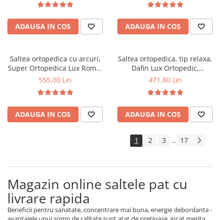
fata vara-iarna, sistem
vara-iarna, sistem aerisire
aerisire cu butoni, Saltex
perimetral, Saltex
ADAUGA IN COS
ADAUGA IN COS
Saltea ortopedica cu arcuri,
Saltea ortopedica, tip relaxa,
Super Ortopedica Lux Roma,
Dafin Lux Ortopedic,
90x200x23cm, fermitate tare,
120x200x21cm, fermitate
555,00 Lei
471,80 Lei
plasa arcuri tip Bonell, fata
medie, cu plasa de arcuri tip
vara-iarna, sistem aerisire
Bonell, fata vara-iarna, sistem
perimetral, Saltex
de aerisire cu butoni, Salt
ADAUGA IN COS
ADAUGA IN COS
Confort
1
2
3
17
...
Magazin online saltele pat cu
livrare rapida
Beneficii pentru sanatate, concentrare mai buna, energie debordanta -
avantajele unui somn de calitate sunt atat de pretioase, incat merita