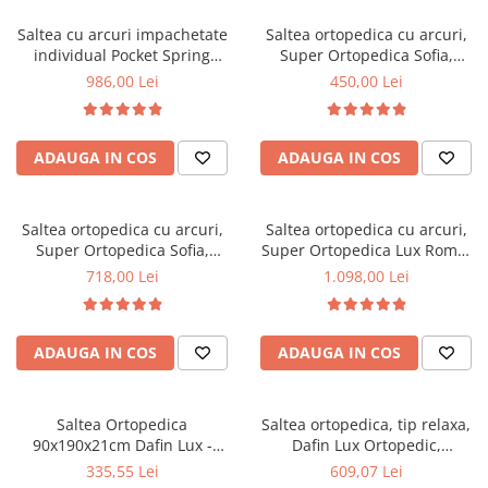
Top saltele 5 cm
Scaune manager
Top saltele 10 cm
Saltea cu arcuri impachetate
Saltea ortopedica cu arcuri,
Mobilier bucatarie
individual Pocket Spring
Super Ortopedica Sofia,
Top saltele memory 5 cm
Milano, 140x200x24cm, cu
100x200x20cm, fermitate
Mese bucatarie
986,00 Lei
450,00 Lei
Top saltele MemoHR 6.5 cm
fermitate medie spre soft,
medie, plasa arcuri tip Bonell,
Scaune pentru bucatarie
Saltele ieftine
sistem de aerisire perimetral,
fata vara-iarna, sistem
Mobila bucatarie
Saltex
aerisire cu butoni, Saltex
Saltele cu plasa de arcuri
ADAUGA IN COS
ADAUGA IN COS
Seturi mese si scaune bucatarie
Saltele cu spuma
Mobilier hol
Mobila hol
Saltea ortopedica cu arcuri,
Saltea ortopedica cu arcuri,
Super Ortopedica Sofia,
Super Ortopedica Lux Roma,
Suporturi si rafturi pantofi
160x200x20cm, fermitate
180x200x23cm, fermitate tare,
718,00 Lei
1.098,00 Lei
Portmantouri
medie, plasa arcuri tip Bonell,
plasa arcuri tip Bonell, fata
Pantofare
fata vara-iarna, sistem
vara-iarna, sistem aerisire
aerisire cu butoni, Saltex
perimetral, Saltex
Seturi mobilier hol
ADAUGA IN COS
ADAUGA IN COS
Stender haine
Suport pentru umerase
Saltea Ortopedica
Saltea ortopedica, tip relaxa,
Etajere
90x190x21cm Dafin Lux -
Dafin Lux Ortopedic,
Cuiere
Arcuri Bonell, Fermitate
140x200x21cm, fermitate
335,55 Lei
609,07 Lei
Mobilier gradinita
Medie, Vara-Iarna
medie, cu plasa de arcuri tip