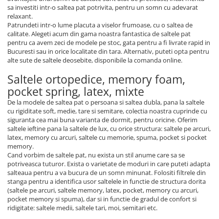
sa investiti intr-o saltea pat potrivita, pentru un somn cu adevarat
relaxant.
Patrundeti intr-o lume placuta a viselor frumoase, cu o saltea de
calitate. Alegeti acum din gama noastra fantastica de saltele pat
pentru ca avem zeci de modele pe stoc, gata pentru a fi livrate rapid in
Bucuresti sau in orice localitate din tara. Alternativ, puteti opta pentru
alte sute de saltele deosebite, disponibile la comanda online.
Saltele ortopedice, memory foam,
pocket spring, latex, mixte
De la modele de saltea pat o persoana si saltea dubla, pana la saltele
cu rigiditate soft, medie, tare si semitare, colectia noastra cuprinde cu
siguranta cea mai buna varianta de dormit, pentru oricine. Oferim
saltele ieftine pana la saltele de lux, cu orice structura: saltele pe arcuri,
latex, memory cu arcuri, saltele cu memorie, spuma, pocket si pocket
memory.
Cand vorbim de saltele pat, nu exista un stil anume care sa se
potriveasca tuturor. Exista o varietate de moduri in care puteti adapta
salteaua pentru a va bucura de un somn minunat. Folositi filtrele din
stanga pentru a identifica usor saltelele in functie de structura dorita
(saltele pe arcuri, saltele memory, latex, pocket, memory cu arcuri,
pocket memory si spuma), dar si in functie de gradul de confort si
ridigitate: saltele medii, saltele tari, moi, semitari etc.