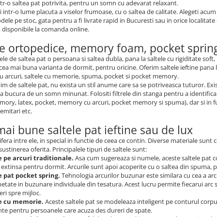
intr-o saltea pat potrivita, pentru un somn cu adevarat relaxant.
 intr-o lume placuta a viselor frumoase, cu o saltea de calitate. Alegeti acu
ele pe stoc, gata pentru a fi livrate rapid in Bucuresti sau in orice localitate
 disponibile la comanda online.
le ortopedice, memory foam, pocket spring
le de saltea pat o persoana si saltea dubla, pana la saltele cu rigiditate soft
cea mai buna varianta de dormit, pentru oricine. Oferim saltele ieftine pana la s
 arcuri, saltele cu memorie, spuma, pocket si pocket memory.
m de saltele pat, nu exista un stil anume care sa se potriveasca tuturor. Exi
a bucura de un somn minunat. Folositi filtrele din stanga pentru a identifica us
mory, latex, pocket, memory cu arcuri, pocket memory si spuma), dar si in func
semitari etc.
mai bune saltele pat ieftine sau de lux
difera intre ele, in special in functie de ceea ce contin. Diverse materiale sun
sustinerea oferita. Principalele tipuri de saltele sunt:
e pe arcuri traditionale.
Asa cum sugereaza si numele, aceste saltele pat co
extinsa pentru dormit. Arcurile sunt apoi acoperite cu o saltea din spuma, pe
e pat pocket spring.
Tehnologia arcurilor buzunar este similara cu cea a arc
etate in buzunare individuale din tesatura. Acest lucru permite fiecarui arc 
ri spre mijloc.
le cu memorie.
Aceste saltele pat se modeleaza inteligent pe conturul corpul
nte pentru persoanele care acuza des dureri de spate.