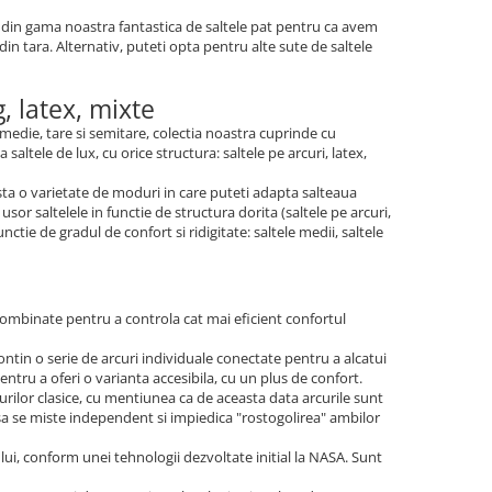
m din gama noastra fantastica de saltele pat pentru ca avem
 din tara. Alternativ, puteti opta pentru alte sute de saltele
, latex, mixte
, medie, tare si semitare, colectia noastra cuprinde cu
altele de lux, cu orice structura: saltele pe arcuri, latex,
sta o varietate de moduri in care puteti adapta salteaua
or saltelele in functie de structura dorita (saltele pe arcuri,
tie de gradul de confort si ridigitate: saltele medii, saltele
t combinate pentru a controla cat mai eficient confortul
ntin o serie de arcuri individuale conectate pentru a alcatui
ntru a oferi o varianta accesibila, cu un plus de confort.
urilor clasice, cu mentiunea ca de aceasta data arcurile sunt
sa se miste independent si impiedica "rostogolirea" ambilor
ui, conform unei tehnologii dezvoltate initial la NASA. Sunt