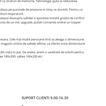
et cu straturi de memorie. Tehnologia ajuta la reducerea
 pliaza pe punctele de presiune in timp ce dormiti. Pentru ca
iuni respiratorii.
seaza deasupra saltelei si sporeste instant gradul de confort
ti nevoia de un mic upgrade, puteti comanda online un topper
ecesara. Cele mai multe persoane tind sa aleaga o dimensiune
, magazin online de saltele ieftine, va oferim orice dimensiune
din viata in pat. De aceea, avem o varietate de solutii pentru
tea 180x200, saltea 160x200 etc.
SUPORT CLIENTI
9.00-16.30