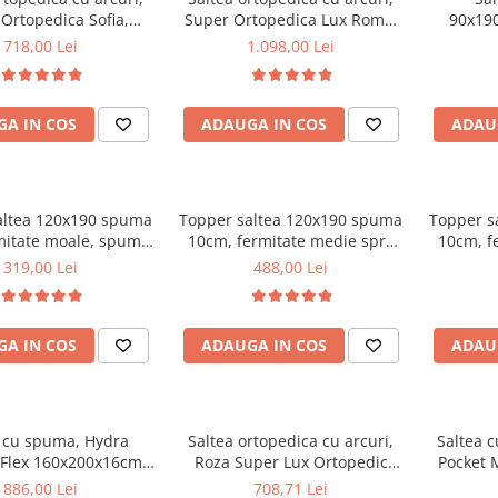
Ortopedica Sofia,
Super Ortopedica Lux Roma,
90x190
0x20cm, fermitate
180x200x23cm, fermitate tare,
Arcuri
718,00 Lei
1.098,00 Lei
asa arcuri tip Bonell,
plasa arcuri tip Bonell, fata
Med
vara-iarna, sistem
vara-iarna, sistem aerisire
e cu butoni, Saltex
perimetral, Saltex
A IN COS
ADAUGA IN COS
ADAU
altea 120x190 spuma
Topper saltea 120x190 spuma
Topper s
mitate moale, spuma
10cm, fermitate medie spre
10cm, f
etanica, husa fixa
tare, spuma poliuretanica,
tare, s
319,00 Lei
488,00 Lei
, microfibra, Saltsib
husa fixa matlasata,
husa
microfibra, Saltsib
mic
A IN COS
ADAUGA IN COS
ADAU
a cu spuma, Hydra
Saltea ortopedica cu arcuri,
Saltea c
Flex 160x200x16cm,
Roza Super Lux Ortopedic
Pocket 
te mediu spre tare,
125x190x25cm, fermitate
toppe
886,00 Lei
708,71 Lei