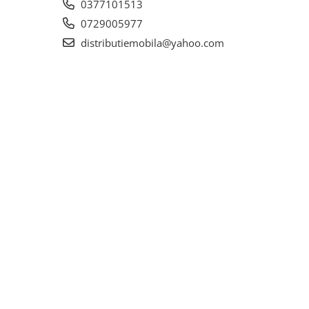
0377101513
0729005977
distributiemobila@yahoo.com