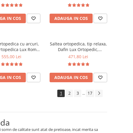
te medie spre soft,
medie, plasa arcuri tip Bonell,
 foam 2,5 cm, husa
fata vara-iarna, sistem
a, sistem de aerisire
aerisire cu butoni, Saltex
GA IN COS
ADAUGA IN COS
al, greutate maxima
ta 100 kg/utilizator,
Saltex
rtopedica cu arcuri,
Saltea ortopedica, tip relaxa,
rtopedica Lux Roma,
Dafin Lux Ortopedic,
3cm, fermitate tare,
120x200x21cm, fermitate
555,00 Lei
471,80 Lei
curi tip Bonell, fata
medie, cu plasa de arcuri tip
rna, sistem aerisire
Bonell, fata vara-iarna, sistem
imetral, Saltex
de aerisire cu butoni, Salt
GA IN COS
ADAUGA IN COS
Confort
1
2
3
17
...
ida
somn de calitate sunt atat de pretioase, incat merita sa