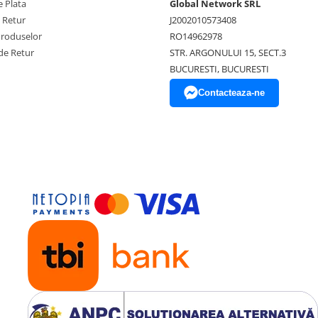
 Plata
Global Network SRL
e Retur
J2002010573408
Produselor
RO14962978
de Retur
STR. ARGONULUI 15, SECT.3
BUCURESTI, BUCURESTI
Contacteaza-ne