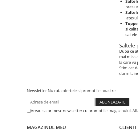
Saltel
presiun
Saltel
latexul
Topper
si cali
saltele 
Saltele 
Dupa ce at
mai mica d
la care va 
Stim cat d
dormit, in
Newsletter
Nu rata ofertele si promotiile noastre
Vreau sa primesc newsletter cu promotiile magazinului. Af
MAGAZINUL MEU
CLIENTI