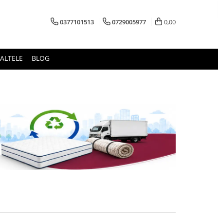
0377101513
0729005977
0,00
ALTELE
BLOG