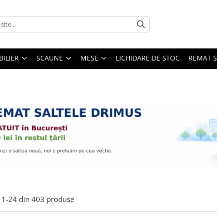
ILIER
SCAUNE
MESE
LICHIDARE DE STOC
REMAT S
1-
24
din
403
produse