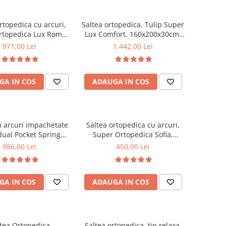
rtopedica cu arcuri,
Saltea ortopedica, Tulip Super
rtopedica Lux Roma,
Lux Comfort, 160x200x30cm,
3cm, fermitate tare,
fermitate tare, cu plasa de
971,00 Lei
1.442,00 Lei
curi tip Bonell, fata
arcuri tip Bonell, sistem de
rna, sistem aerisire
aerisire banda Spaceair,
imetral, Saltex
Saltsib
GA IN COS
ADAUGA IN COS
u arcuri impachetate
Saltea ortopedica cu arcuri,
dual Pocket Spring
Super Ortopedica Sofia,
, 140x200x24cm, cu
100x200x20cm, fermitate
986,00 Lei
450,00 Lei
te medie spre soft,
medie, plasa arcuri tip Bonell,
 aerisire perimetral,
fata vara-iarna, sistem
Saltex
aerisire cu butoni, Saltex
GA IN COS
ADAUGA IN COS
tea Ortopedica
Saltea ortopedica, tip relaxa,