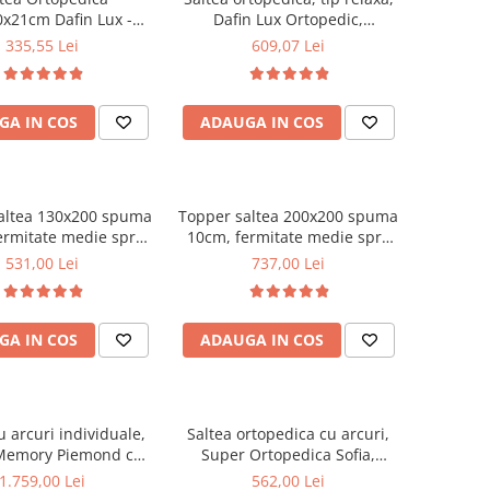
x21cm Dafin Lux -
Dafin Lux Ortopedic,
 Bonell, Fermitate
140x200x21cm, fermitate
335,55 Lei
609,07 Lei
ie, Vara-Iarna
medie, cu plasa de arcuri tip
Bonell, fata vara-iarna, sistem
de aerisire cu butoni, Salt
GA IN COS
ADAUGA IN COS
Confort
altea 130x200 spuma
Topper saltea 200x200 spuma
ermitate medie spre
10cm, fermitate medie spre
puma poliuretanica,
tare, spuma poliuretanica,
531,00 Lei
737,00 Lei
 fixa matlasata,
husa fixa matlasata,
rofibra, Saltsib
microfibra, Saltsib
GA IN COS
ADAUGA IN COS
u arcuri individuale,
Saltea ortopedica cu arcuri,
Memory Piemond cu
Super Ortopedica Sofia,
r, 160x200x32cm,
130x200x20cm, fermitate
1.759,00 Lei
562,00 Lei