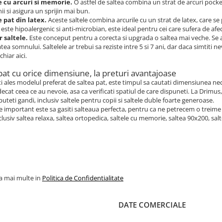
e cu arcuri si memorie.
O astfel de saltea combina un strat de arcuri pock
ii si asigura un sprijin mai bun.
e pat din latex.
Aceste saltele combina arcurile cu un strat de latex, care se
 este hipoalergenic si anti-microbian, este ideal pentru cei care sufera de afect
 saltele.
Este conceput pentru a corecta si upgrada o saltea mai veche. Se a
tatea somnului. Saltelele ar trebui sa reziste intre 5 si 7 ani, dar daca simti
chiar aici.
pat cu orice dimensiune, la preturi avantajoase
i ales modelul preferat de saltea pat, este timpul sa cautati dimensiunea n
ecat ceea ce au nevoie, asa ca verificati spatiul de care dispuneti. La Drimus
puteti gandi, inclusiv saltele pentru copii si saltele duble foarte generoase.
e important este sa gasiti salteaua perfecta, pentru ca ne petrecem o treime 
clusiv saltea relaxa, saltea ortopedica, saltele cu memorie, saltea 90x200, sal
la mai multe in
Politica de Confidentialitate
DATE COMERCIALE