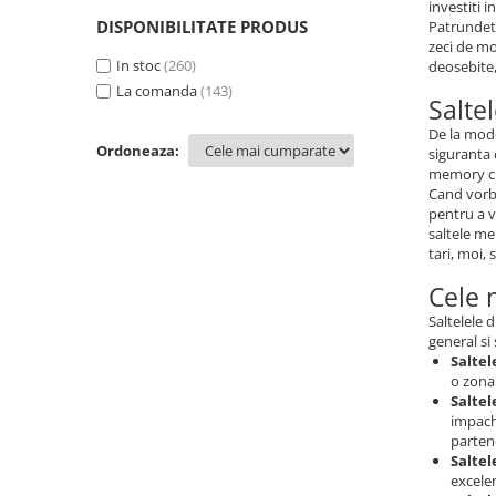
investiti 
Spuma
(74)
DISPONIBILITATE PRODUS
Patrundeti
Pocket Memory
(12)
zeci de mod
Memory cu arcuri
In stoc
(260)
(16)
deosebite,
La comanda
(143)
Salte
De la mode
Ordoneaza:
siguranta 
memory cu
Cand vorbi
pentru a v
saltele me
tari, moi, 
Cele 
Saltelele 
general si 
Saltel
o zona 
Saltel
impach
partene
Salte
excele