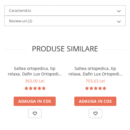
Caracteristici
Review-uri
(2)
PRODUSE SIMILARE
Saltea ortopedica, tip
Saltea ortopedica, tip
relaxa, Dafin Lux Ortopedic,
relaxa, Dafin Lux Ortopedic,
90x200x21cm, fermitate
160x200x21cm, fermitate
363,00 Lei
703,63 Lei
medie, cu plasa de arcuri
medie, cu plasa de arcuri
tip Bonell, fata vara-iarna,
tip Bonell, fata vara-iarna,
sistem de aerisire cu
sistem de aerisire cu
ADAUGA IN COS
ADAUGA IN COS
butoni, Salt Confort
butoni, Salt Confort