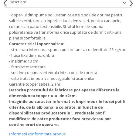
Descriere
Mese gradinita
Topper-ul din spuma poliuretanica este o solutie optima pentru
Scaune gradinita
saltele vechi, care au inperfectiuni, denivelari, pentru canapele,
Set mese si scaune gradinita
coltare sau paturi extensibile. Stratul ferm de spuma
Mobilier copii
poliuretanica va transforma orice suprafata de dormit intr-una
plana si confortabila.
Mobila camera copii
Caracteristici topper saltea
:
Scaune birou pentru copii
- structura interioara: spuma poliuretanica cu densitate 25 kg/mc
- husa fixa din microfibra
Saltele patuturi copii
- inaltime: 10 cm
Paturi copii
- fermitate: semitare
Masa si scaune gradinita
- sustine coloana vertebrala intr-o pozitie corecta
- este tratat impotriva mucegaiului si acarienilor
Seturi comode living si dormitor
Garantie topper saltea: 2 ani
Datorita procesului de fabricare pot aparea diferente la
dimensiunea topper-ului de ±2cm.
Imaginile au caracter informativ. Imprimeurile husei pot fi
diferite, de la alb pana la colorate, in functie de
disponibilitatea producatorului. Produsele pot fi
modificate de catre producator fara preaviz sau pot
contine erori de operare.
Informatii conformitate produs