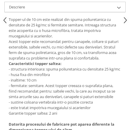
Descriere
Mese gradinita
Scaune gradinita
Topper-ul de 10 cm este realizat din spuma poliuretanica cu
Set mese si scaune gradinita
densitate de 25 kg/mc si fermitate semitare. Intreaga structura
Mobilier copii
este acoperita cu o husa microfibra, tratata impotriva
mucegaiului si acarienilor.
Mobila camera copii
Acest topper este recomandat pentru canapele, coltare si paturi
Scaune birou pentru copii
extensibile, saltele vechi, cu mici defecte sau denivelari. Stratul
ferm de spuma poliretanica, gros de 10 cm, va transforma acea
Saltele patuturi copii
suprafata cu probleme intr-una plana si confortabila.
Paturi copii
Caracteristici topper saltea:
Masa si scaune gradinita
- structura interioara: spuma poliuretanica cu densitate 25 kg/mc
- husa fixa din mirofibra
Seturi comode living si dormitor
- inaltime: 10 cm
- fermitate: semitare. Acest topper creeaza o suprafata plana,
fiind recomandat pentru: saltele vechi, la care au inceput sa se
simta arcurile sau au denivelari, canapele si paturi extensibile
- sustine coloana vertebrala intr-o pozitie corecta
- este tratat impotriva mucegaiului si acarienilor
Garantie topper saltea: 2 ani
Datorita procesului de fabricare pot aparea diferente la
dimensiunea topper-ului de ±2cm.