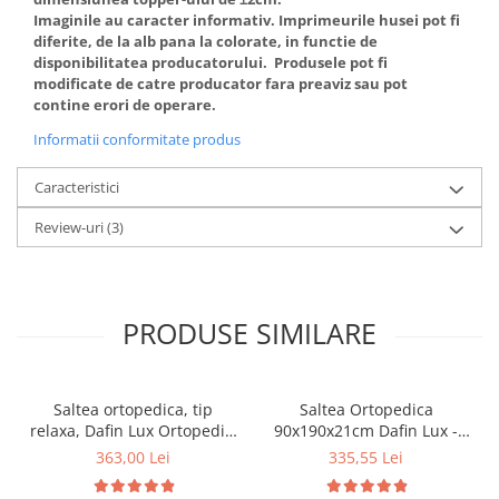
Imaginile au caracter informativ. Imprimeurile husei pot fi
diferite, de la alb pana la colorate, in functie de
disponibilitatea producatorului. Produsele pot fi
modificate de catre producator fara preaviz sau pot
contine erori de operare.
Informatii conformitate produs
Caracteristici
Review-uri
(3)
PRODUSE SIMILARE
Saltea ortopedica, tip
Saltea Ortopedica
relaxa, Dafin Lux Ortopedic,
90x190x21cm Dafin Lux -
90x200x21cm, fermitate
Arcuri Bonell, Fermitate
363,00 Lei
335,55 Lei
medie, cu plasa de arcuri
Medie, Vara-Iarna
tip Bonell, fata vara-iarna,