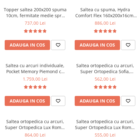
Topper saltea 200x200 spuma
Saltea cu spuma, Hydra
10cm, fermitate medie spre
Comfort Flex 160x200x16cm,
tare, spuma poliuretanica,
fermitate mediu spre tare,
737,00 Lei
886,00 Lei
husa fixa matlasata,
hipoalergenica, husa
microfibra, Saltsib
detasabila, Saltsib
ADAUGA IN COS
ADAUGA IN COS
Saltea cu arcuri individuale,
Saltea ortopedica cu arcuri,
Pocket Memory Piemond cu
Super Ortopedica Sofia,
topper, 160x200x32cm,
130x200x20cm, fermitate
1.759,00 Lei
562,00 Lei
fermitate medie spre soft,
medie, plasa arcuri tip Bonell,
memory foam 2,5 cm, husa
fata vara-iarna, sistem
matlasata, sistem de aerisire
aerisire cu butoni, Saltex
ADAUGA IN COS
ADAUGA IN COS
perimetral, greutate maxima
sustinuta 100 kg/utilizator,
Saltex
Saltea ortopedica cu arcuri,
Saltea ortopedica cu arcuri,
Super Ortopedica Lux Roma,
Super Ortopedica Lux Roma,
140x200x23cm, fermitate tare,
90x200x23cm, fermitate tare,
864,00 Lei
555,00 Lei
plasa arcuri tip Bonell, fata
plasa arcuri tip Bonell, fata