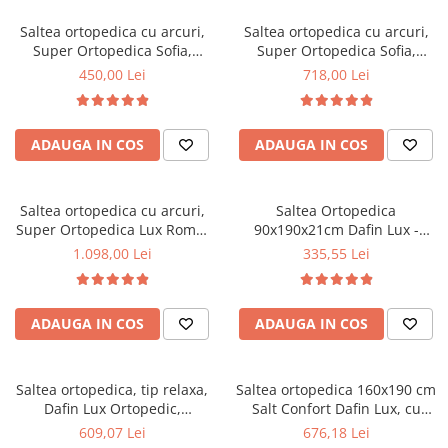
Top saltele 5 cm
Scaune manager
Top saltele 10 cm
Saltea ortopedica cu arcuri,
Saltea ortopedica cu arcuri,
Mobilier bucatarie
Super Ortopedica Sofia,
Super Ortopedica Sofia,
Top saltele memory 5 cm
100x200x20cm, fermitate
160x200x20cm, fermitate
Mese bucatarie
450,00 Lei
718,00 Lei
Top saltele MemoHR 6.5 cm
medie, plasa arcuri tip Bonell,
medie, plasa arcuri tip Bonell,
Scaune pentru bucatarie
Saltele ieftine
fata vara-iarna, sistem
fata vara-iarna, sistem
Mobila bucatarie
aerisire cu butoni, Saltex
aerisire cu butoni, Saltex
Saltele cu plasa de arcuri
ADAUGA IN COS
ADAUGA IN COS
Seturi mese si scaune bucatarie
Saltele cu spuma
Mobilier hol
Mobila hol
Saltea ortopedica cu arcuri,
Saltea Ortopedica
Super Ortopedica Lux Roma,
90x190x21cm Dafin Lux -
Suporturi si rafturi pantofi
180x200x23cm, fermitate tare,
Arcuri Bonell, Fermitate
1.098,00 Lei
335,55 Lei
Portmantouri
plasa arcuri tip Bonell, fata
Medie, Vara-Iarna
Pantofare
vara-iarna, sistem aerisire
perimetral, Saltex
Seturi mobilier hol
ADAUGA IN COS
ADAUGA IN COS
Stender haine
Suport pentru umerase
Saltea ortopedica, tip relaxa,
Saltea ortopedica 160x190 cm
Etajere
Dafin Lux Ortopedic,
Salt Confort Dafin Lux, cu
Cuiere
140x200x21cm, fermitate
arcuri Bonell, fermitate
609,07 Lei
676,18 Lei
Mobilier gradinita
medie, cu plasa de arcuri tip
medie, fata vara-iarna