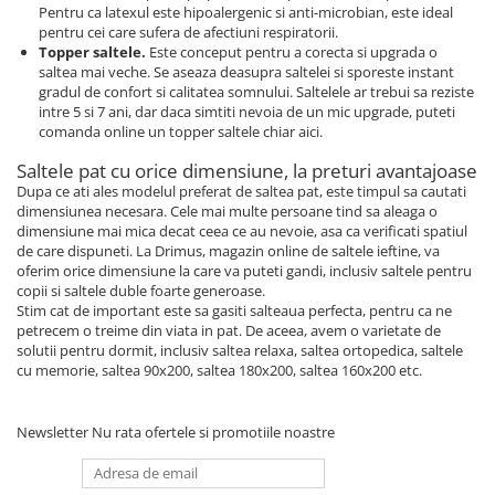
Pentru ca latexul este hipoalergenic si anti-microbian, este ideal
pentru cei care sufera de afectiuni respiratorii.
Topper saltele.
Este conceput pentru a corecta si upgrada o
saltea mai veche. Se aseaza deasupra saltelei si sporeste instant
gradul de confort si calitatea somnului. Saltelele ar trebui sa reziste
intre 5 si 7 ani, dar daca simtiti nevoia de un mic upgrade, puteti
comanda online un topper saltele chiar aici.
Saltele pat cu orice dimensiune, la preturi avantajoase
Dupa ce ati ales modelul preferat de saltea pat, este timpul sa cautati
dimensiunea necesara. Cele mai multe persoane tind sa aleaga o
dimensiune mai mica decat ceea ce au nevoie, asa ca verificati spatiul
de care dispuneti. La Drimus, magazin online de saltele ieftine, va
oferim orice dimensiune la care va puteti gandi, inclusiv saltele pentru
copii si saltele duble foarte generoase.
Stim cat de important este sa gasiti salteaua perfecta, pentru ca ne
petrecem o treime din viata in pat. De aceea, avem o varietate de
solutii pentru dormit, inclusiv saltea relaxa, saltea ortopedica, saltele
cu memorie, saltea 90x200, saltea 180x200, saltea 160x200 etc.
Newsletter
Nu rata ofertele si promotiile noastre