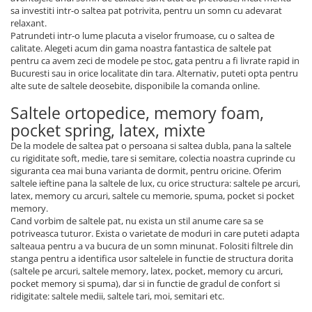
sa investiti intr-o saltea pat potrivita, pentru un somn cu adevarat
relaxant.
Patrundeti intr-o lume placuta a viselor frumoase, cu o saltea de
calitate. Alegeti acum din gama noastra fantastica de saltele pat
pentru ca avem zeci de modele pe stoc, gata pentru a fi livrate rapid in
Bucuresti sau in orice localitate din tara. Alternativ, puteti opta pentru
alte sute de saltele deosebite, disponibile la comanda online.
Saltele ortopedice, memory foam,
pocket spring, latex, mixte
De la modele de saltea pat o persoana si saltea dubla, pana la saltele
cu rigiditate soft, medie, tare si semitare, colectia noastra cuprinde cu
siguranta cea mai buna varianta de dormit, pentru oricine. Oferim
saltele ieftine pana la saltele de lux, cu orice structura: saltele pe arcuri,
latex, memory cu arcuri, saltele cu memorie, spuma, pocket si pocket
memory.
Cand vorbim de saltele pat, nu exista un stil anume care sa se
potriveasca tuturor. Exista o varietate de moduri in care puteti adapta
salteaua pentru a va bucura de un somn minunat. Folositi filtrele din
stanga pentru a identifica usor saltelele in functie de structura dorita
(saltele pe arcuri, saltele memory, latex, pocket, memory cu arcuri,
pocket memory si spuma), dar si in functie de gradul de confort si
ridigitate: saltele medii, saltele tari, moi, semitari etc.