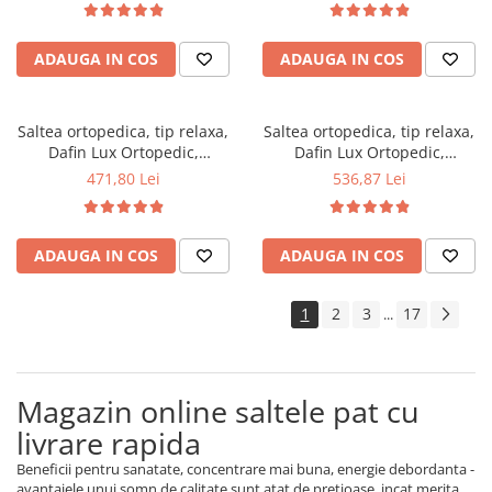
vara-iarna, sistem aerisire
vara-iarna, sistem aerisire
perimetral, Saltex
perimetral, Saltex
ADAUGA IN COS
ADAUGA IN COS
Saltea ortopedica, tip relaxa,
Saltea ortopedica, tip relaxa,
Dafin Lux Ortopedic,
Dafin Lux Ortopedic,
120x200x21cm, fermitate
130x200x21cm, fermitate
471,80 Lei
536,87 Lei
medie, cu plasa de arcuri tip
medie, cu plasa de arcuri tip
Bonell, fata vara-iarna, sistem
Bonell, fata vara-iarna, sistem
de aerisire cu butoni, Salt
de aerisire cu butoni, Salt
ADAUGA IN COS
ADAUGA IN COS
Confort
Confort
1
2
3
17
...
Magazin online saltele pat cu
livrare rapida
Beneficii pentru sanatate, concentrare mai buna, energie debordanta -
avantajele unui somn de calitate sunt atat de pretioase, incat merita