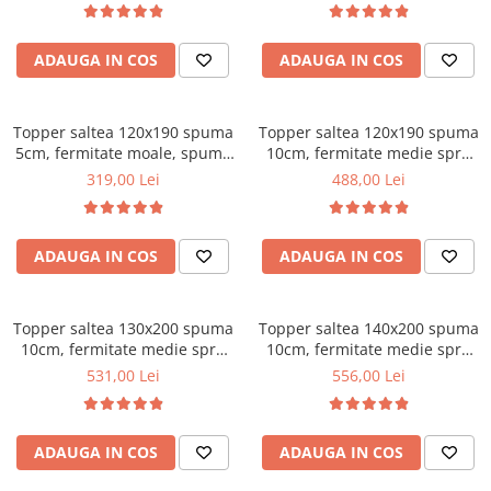
Bonell, fata vara-iarna, sistem
Mese gradinita
de aerisire cu butoni, Salt
Scaune gradinita
ADAUGA IN COS
ADAUGA IN COS
Confort
Set mese si scaune gradinita
Mobilier copii
Topper saltea 120x190 spuma
Topper saltea 120x190 spuma
Mobila camera copii
5cm, fermitate moale, spuma
10cm, fermitate medie spre
poliuretanica, husa fixa
tare, spuma poliuretanica,
Scaune birou pentru copii
319,00 Lei
488,00 Lei
matlasata, microfibra, Saltsib
husa fixa matlasata,
Saltele patuturi copii
microfibra, Saltsib
Paturi copii
ADAUGA IN COS
ADAUGA IN COS
Masa si scaune gradinita
Seturi comode living si dormitor
Topper saltea 130x200 spuma
Topper saltea 140x200 spuma
10cm, fermitate medie spre
10cm, fermitate medie spre
tare, spuma poliuretanica,
tare, spuma poliuretanica,
531,00 Lei
556,00 Lei
husa fixa matlasata,
husa fixa matlasata,
microfibra, Saltsib
microfibra, Saltsib
ADAUGA IN COS
ADAUGA IN COS