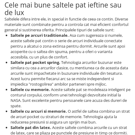
Cele mai bune saltele pat ieftine sau
de lux
Saltelele difera intre ele, in special in functie de ceea ce contin. Diverse
materiale sunt combinate pentru a controla cat mai eficient confortul
general si sustinerea oferita. Principalele tipuri de saltele sunt:
Saltele pe arcuri traditionale.
Asa cum sugereaza si numele,
aceste saltele pat contin o serie de arcuri individuale conectate
pentru a alcatui o zona extinsa pentru dormit. Arcurile sunt apoi
acoperite cu o saltea din spuma, pentru a oferi o varianta
accesibila, cu un plus de confort.
Saltele pat pocket spring.
Tehnologia arcurilor buzunar este
similara cu cea a arcurilor clasice, cu mentiunea ca de aceasta data
arcurile sunt impachetate in buzunare individuale din tesatura.
Acest lucru permite fiecarui arc sa se miste independent si
impiedica "rostogolirea" ambilor parteneri spre mijloc.
Saltele cu memorie.
Aceste saltele pat se modeleaza inteligent pe
conturul corpului, conform unei tehnologii dezvoltate initial la
NASA. Sunt excelente pentru persoanele care acuza des dureri de
spate.
Saltele cu arcuri si memorie.
O astfel de saltea combina un strat
de arcuri pocket cu straturi de memorie. Tehnologia ajuta la
reducerea presiunii si asigura un sprijin mai bun.
Saltele pat din latex.
Aceste saltele combina arcurile cu un strat
de latex, care se pliaza pe punctele de presiune in timp ce dormiti.