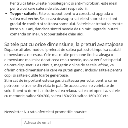
Pentru ca latexul este hipoalergenic si anti-microbian, este ideal
pentru cei care sufera de afectiuni respiratorii.
Topper saltele.
Este conceput pentru a corecta si upgrada o
saltea mai veche. Se aseaza deasupra saltelei si sporeste instant
gradul de confort si calitatea somnului. Saltelele ar trebui sa reziste
intre 5 si 7 ani, dar daca simtiti nevoia de un mic upgrade, puteti
comanda online un topper saltele chiar aici.
Saltele pat cu orice dimensiune, la preturi avantajoase
Dupa ce ati ales modelul preferat de saltea pat, este timpul sa cautati
dimensiunea necesara. Cele mai multe persoane tind sa aleaga o
dimensiune mai mica decat ceea ce au nevoie, asa ca verificati spatiul
de care dispuneti. La Drimus, magazin online de saltele ieftine, va
oferim orice dimensiune la care va puteti gandi, inclusiv saltele pentru
copii si saltele duble foarte generoase.
Stim cat de important este sa gasiti salteaua perfecta, pentru ca ne
petrecem o treime din viata in pat. De aceea, avem o varietate de
solutii pentru dormit, inclusiv saltea relaxa, saltea ortopedica, saltele
cu memorie, saltea 90x200, saltea 180x200, saltea 160x200 etc.
Newsletter
Nu rata ofertele si promotiile noastre