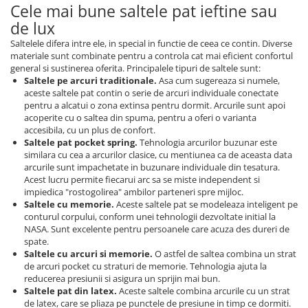
Cele mai bune saltele pat ieftine sau
de lux
Saltelele difera intre ele, in special in functie de ceea ce contin. Diverse
materiale sunt combinate pentru a controla cat mai eficient confortul
general si sustinerea oferita. Principalele tipuri de saltele sunt:
Saltele pe arcuri traditionale.
Asa cum sugereaza si numele,
aceste saltele pat contin o serie de arcuri individuale conectate
pentru a alcatui o zona extinsa pentru dormit. Arcurile sunt apoi
acoperite cu o saltea din spuma, pentru a oferi o varianta
accesibila, cu un plus de confort.
Saltele pat pocket spring.
Tehnologia arcurilor buzunar este
similara cu cea a arcurilor clasice, cu mentiunea ca de aceasta data
arcurile sunt impachetate in buzunare individuale din tesatura.
Acest lucru permite fiecarui arc sa se miste independent si
impiedica "rostogolirea" ambilor parteneri spre mijloc.
Saltele cu memorie.
Aceste saltele pat se modeleaza inteligent pe
conturul corpului, conform unei tehnologii dezvoltate initial la
NASA. Sunt excelente pentru persoanele care acuza des dureri de
spate.
Saltele cu arcuri si memorie.
O astfel de saltea combina un strat
de arcuri pocket cu straturi de memorie. Tehnologia ajuta la
reducerea presiunii si asigura un sprijin mai bun.
Saltele pat din latex.
Aceste saltele combina arcurile cu un strat
de latex, care se pliaza pe punctele de presiune in timp ce dormiti.