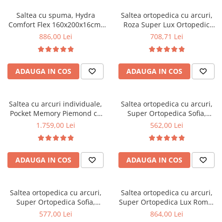
Saltea cu spuma, Hydra
Saltea ortopedica cu arcuri,
Comfort Flex 160x200x16cm,
Roza Super Lux Ortopedic
fermitate mediu spre tare,
125x190x25cm, fermitate
886,00 Lei
708,71 Lei
hipoalergenica, husa
mediu spre tare, plasa de
detasabila, Saltsib
arcuri Bonell,reversibila,
banda de aerisire spaceair,
ADAUGA IN COS
ADAUGA IN COS
greutate maxima sustinuta
100 kg/utilizator, Salt Confort
Saltea cu arcuri individuale,
Saltea ortopedica cu arcuri,
Pocket Memory Piemond cu
Super Ortopedica Sofia,
topper, 160x200x32cm,
130x200x20cm, fermitate
1.759,00 Lei
562,00 Lei
fermitate medie spre soft,
medie, plasa arcuri tip Bonell,
memory foam 2,5 cm, husa
fata vara-iarna, sistem
matlasata, sistem de aerisire
aerisire cu butoni, Saltex
ADAUGA IN COS
ADAUGA IN COS
perimetral, greutate maxima
sustinuta 100 kg/utilizator,
Saltex
Saltea ortopedica cu arcuri,
Saltea ortopedica cu arcuri,
Super Ortopedica Sofia,
Super Ortopedica Lux Roma,
135x200x20cm, fermitate
140x200x23cm, fermitate tare,
577,00 Lei
864,00 Lei
medie, plasa arcuri tip Bonell,
plasa arcuri tip Bonell, fata