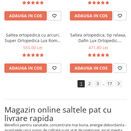
fata vara-iarna, sistem
vara-iarna, sistem aerisire
aerisire cu butoni, Saltex
perimetral, Saltex
ADAUGA IN COS
ADAUGA IN COS
Saltea ortopedica cu arcuri,
Saltea ortopedica, tip relaxa,
Super Ortopedica Lux Roma,
Dafin Lux Ortopedic,
90x200x23cm, fermitate tare,
120x200x21cm, fermitate
555,00 Lei
471,80 Lei
plasa arcuri tip Bonell, fata
medie, cu plasa de arcuri tip
vara-iarna, sistem aerisire
Bonell, fata vara-iarna, sistem
perimetral, Saltex
de aerisire cu butoni, Salt
ADAUGA IN COS
ADAUGA IN COS
Confort
1
2
3
17
...
Magazin online saltele pat cu
livrare rapida
Beneficii pentru sanatate, concentrare mai buna, energie debordanta -
avantajele unui somn de calitate sunt atat de pretioase, incat merita