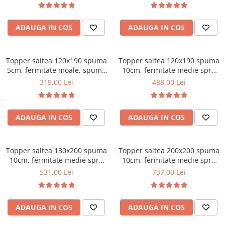
Bonell, fata vara-iarna, sistem
Mese gradinita
de aerisire cu butoni, Salt
Scaune gradinita
ADAUGA IN COS
ADAUGA IN COS
Confort
Set mese si scaune gradinita
Mobilier copii
Topper saltea 120x190 spuma
Topper saltea 120x190 spuma
Mobila camera copii
5cm, fermitate moale, spuma
10cm, fermitate medie spre
poliuretanica, husa fixa
tare, spuma poliuretanica,
Scaune birou pentru copii
319,00 Lei
488,00 Lei
matlasata, microfibra, Saltsib
husa fixa matlasata,
Saltele patuturi copii
microfibra, Saltsib
Paturi copii
ADAUGA IN COS
ADAUGA IN COS
Masa si scaune gradinita
Seturi comode living si dormitor
Topper saltea 130x200 spuma
Topper saltea 200x200 spuma
10cm, fermitate medie spre
10cm, fermitate medie spre
tare, spuma poliuretanica,
tare, spuma poliuretanica,
531,00 Lei
737,00 Lei
husa fixa matlasata,
husa fixa matlasata,
microfibra, Saltsib
microfibra, Saltsib
ADAUGA IN COS
ADAUGA IN COS