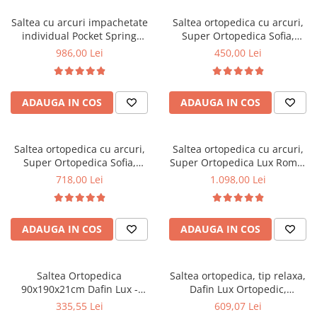
Top saltele 5 cm
Scaune manager
Top saltele 10 cm
Saltea cu arcuri impachetate
Saltea ortopedica cu arcuri,
Mobilier bucatarie
individual Pocket Spring
Super Ortopedica Sofia,
Top saltele memory 5 cm
Milano, 140x200x24cm, cu
100x200x20cm, fermitate
Mese bucatarie
986,00 Lei
450,00 Lei
Top saltele MemoHR 6.5 cm
fermitate medie spre soft,
medie, plasa arcuri tip Bonell,
Scaune pentru bucatarie
Saltele ieftine
sistem de aerisire perimetral,
fata vara-iarna, sistem
Mobila bucatarie
Saltex
aerisire cu butoni, Saltex
Saltele cu plasa de arcuri
ADAUGA IN COS
ADAUGA IN COS
Seturi mese si scaune bucatarie
Saltele cu spuma
Mobilier hol
Mobila hol
Saltea ortopedica cu arcuri,
Saltea ortopedica cu arcuri,
Super Ortopedica Sofia,
Super Ortopedica Lux Roma,
Suporturi si rafturi pantofi
160x200x20cm, fermitate
180x200x23cm, fermitate tare,
718,00 Lei
1.098,00 Lei
Portmantouri
medie, plasa arcuri tip Bonell,
plasa arcuri tip Bonell, fata
Pantofare
fata vara-iarna, sistem
vara-iarna, sistem aerisire
aerisire cu butoni, Saltex
perimetral, Saltex
Seturi mobilier hol
ADAUGA IN COS
ADAUGA IN COS
Stender haine
Suport pentru umerase
Saltea Ortopedica
Saltea ortopedica, tip relaxa,
Etajere
90x190x21cm Dafin Lux -
Dafin Lux Ortopedic,
Cuiere
Arcuri Bonell, Fermitate
140x200x21cm, fermitate
335,55 Lei
609,07 Lei
Mobilier gradinita
Medie, Vara-Iarna
medie, cu plasa de arcuri tip