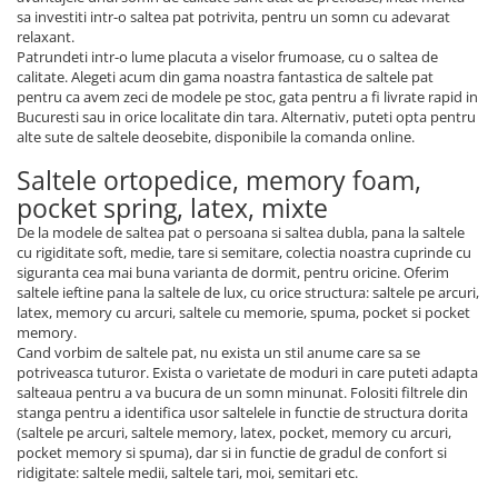
sa investiti intr-o saltea pat potrivita, pentru un somn cu adevarat
relaxant.
Patrundeti intr-o lume placuta a viselor frumoase, cu o saltea de
calitate. Alegeti acum din gama noastra fantastica de saltele pat
pentru ca avem zeci de modele pe stoc, gata pentru a fi livrate rapid in
Bucuresti sau in orice localitate din tara. Alternativ, puteti opta pentru
alte sute de saltele deosebite, disponibile la comanda online.
Saltele ortopedice, memory foam,
pocket spring, latex, mixte
De la modele de saltea pat o persoana si saltea dubla, pana la saltele
cu rigiditate soft, medie, tare si semitare, colectia noastra cuprinde cu
siguranta cea mai buna varianta de dormit, pentru oricine. Oferim
saltele ieftine pana la saltele de lux, cu orice structura: saltele pe arcuri,
latex, memory cu arcuri, saltele cu memorie, spuma, pocket si pocket
memory.
Cand vorbim de saltele pat, nu exista un stil anume care sa se
potriveasca tuturor. Exista o varietate de moduri in care puteti adapta
salteaua pentru a va bucura de un somn minunat. Folositi filtrele din
stanga pentru a identifica usor saltelele in functie de structura dorita
(saltele pe arcuri, saltele memory, latex, pocket, memory cu arcuri,
pocket memory si spuma), dar si in functie de gradul de confort si
ridigitate: saltele medii, saltele tari, moi, semitari etc.