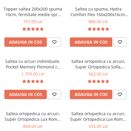
Topper saltea 200x200 spuma
Saltea cu spuma, Hydra
10cm, fermitate medie spre
Comfort Flex 160x200x16cm,
tare, spuma poliuretanica,
fermitate mediu spre tare,
737,00 Lei
886,00 Lei
husa fixa matlasata,
hipoalergenica, husa
microfibra, Saltsib
detasabila, Saltsib
ADAUGA IN COS
ADAUGA IN COS
Saltea cu arcuri individuale,
Saltea ortopedica cu arcuri,
Pocket Memory Piemond cu
Super Ortopedica Sofia,
topper, 160x200x32cm,
130x200x20cm, fermitate
1.759,00 Lei
562,00 Lei
fermitate medie spre soft,
medie, plasa arcuri tip Bonell,
memory foam 2,5 cm, husa
fata vara-iarna, sistem
matlasata, sistem de aerisire
aerisire cu butoni, Saltex
ADAUGA IN COS
ADAUGA IN COS
perimetral, greutate maxima
sustinuta 100 kg/utilizator,
Saltex
Saltea ortopedica cu arcuri,
Saltea ortopedica cu arcuri,
Super Ortopedica Lux Roma,
Super Ortopedica Lux Roma,
140x200x23cm, fermitate tare,
90x200x23cm, fermitate tare,
864,00 Lei
555,00 Lei
plasa arcuri tip Bonell, fata
plasa arcuri tip Bonell, fata