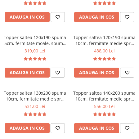
Bonell, fata vara-iarna, sistem
Mese gradinita
de aerisire cu butoni, Salt
Scaune gradinita
ADAUGA IN COS
ADAUGA IN COS
Confort
Set mese si scaune gradinita
Mobilier copii
Topper saltea 120x190 spuma
Topper saltea 120x190 spuma
Mobila camera copii
5cm, fermitate moale, spuma
10cm, fermitate medie spre
poliuretanica, husa fixa
tare, spuma poliuretanica,
Scaune birou pentru copii
319,00 Lei
488,00 Lei
matlasata, microfibra, Saltsib
husa fixa matlasata,
Saltele patuturi copii
microfibra, Saltsib
Paturi copii
ADAUGA IN COS
ADAUGA IN COS
Masa si scaune gradinita
Seturi comode living si dormitor
Topper saltea 130x200 spuma
Topper saltea 140x200 spuma
10cm, fermitate medie spre
10cm, fermitate medie spre
tare, spuma poliuretanica,
tare, spuma poliuretanica,
531,00 Lei
556,00 Lei
husa fixa matlasata,
husa fixa matlasata,
microfibra, Saltsib
microfibra, Saltsib
ADAUGA IN COS
ADAUGA IN COS