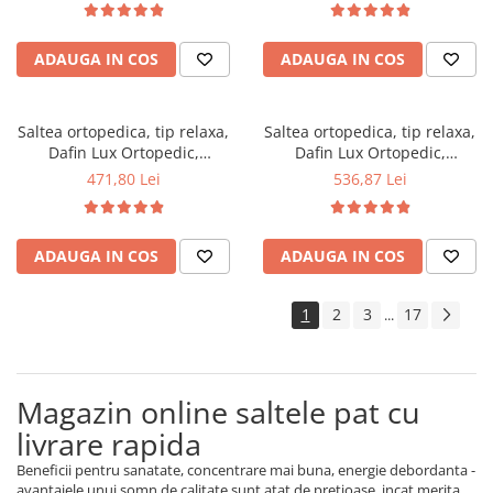
vara-iarna, sistem aerisire
vara-iarna, sistem aerisire
perimetral, Saltex
perimetral, Saltex
ADAUGA IN COS
ADAUGA IN COS
Saltea ortopedica, tip relaxa,
Saltea ortopedica, tip relaxa,
Dafin Lux Ortopedic,
Dafin Lux Ortopedic,
120x200x21cm, fermitate
130x200x21cm, fermitate
471,80 Lei
536,87 Lei
medie, cu plasa de arcuri tip
medie, cu plasa de arcuri tip
Bonell, fata vara-iarna, sistem
Bonell, fata vara-iarna, sistem
de aerisire cu butoni, Salt
de aerisire cu butoni, Salt
ADAUGA IN COS
ADAUGA IN COS
Confort
Confort
1
2
3
17
...
Magazin online saltele pat cu
livrare rapida
Beneficii pentru sanatate, concentrare mai buna, energie debordanta -
avantajele unui somn de calitate sunt atat de pretioase, incat merita