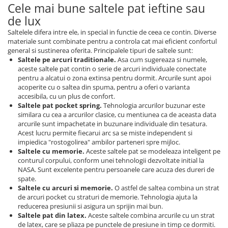
Cele mai bune saltele pat ieftine sau
de lux
Saltelele difera intre ele, in special in functie de ceea ce contin. Diverse
materiale sunt combinate pentru a controla cat mai eficient confortul
general si sustinerea oferita. Principalele tipuri de saltele sunt:
Saltele pe arcuri traditionale.
Asa cum sugereaza si numele,
aceste saltele pat contin o serie de arcuri individuale conectate
pentru a alcatui o zona extinsa pentru dormit. Arcurile sunt apoi
acoperite cu o saltea din spuma, pentru a oferi o varianta
accesibila, cu un plus de confort.
Saltele pat pocket spring.
Tehnologia arcurilor buzunar este
similara cu cea a arcurilor clasice, cu mentiunea ca de aceasta data
arcurile sunt impachetate in buzunare individuale din tesatura.
Acest lucru permite fiecarui arc sa se miste independent si
impiedica "rostogolirea" ambilor parteneri spre mijloc.
Saltele cu memorie.
Aceste saltele pat se modeleaza inteligent pe
conturul corpului, conform unei tehnologii dezvoltate initial la
NASA. Sunt excelente pentru persoanele care acuza des dureri de
spate.
Saltele cu arcuri si memorie.
O astfel de saltea combina un strat
de arcuri pocket cu straturi de memorie. Tehnologia ajuta la
reducerea presiunii si asigura un sprijin mai bun.
Saltele pat din latex.
Aceste saltele combina arcurile cu un strat
de latex, care se pliaza pe punctele de presiune in timp ce dormiti.