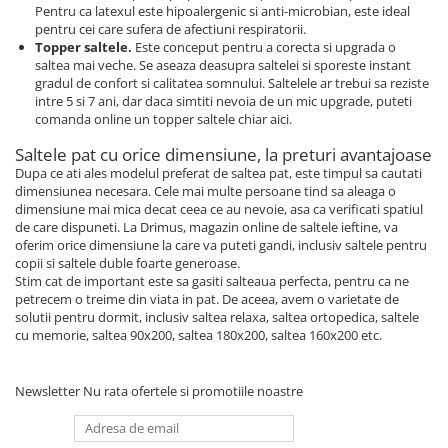
Pentru ca latexul este hipoalergenic si anti-microbian, este ideal
pentru cei care sufera de afectiuni respiratorii.
Topper saltele.
Este conceput pentru a corecta si upgrada o
saltea mai veche. Se aseaza deasupra saltelei si sporeste instant
gradul de confort si calitatea somnului. Saltelele ar trebui sa reziste
intre 5 si 7 ani, dar daca simtiti nevoia de un mic upgrade, puteti
comanda online un topper saltele chiar aici.
Saltele pat cu orice dimensiune, la preturi avantajoase
Dupa ce ati ales modelul preferat de saltea pat, este timpul sa cautati
dimensiunea necesara. Cele mai multe persoane tind sa aleaga o
dimensiune mai mica decat ceea ce au nevoie, asa ca verificati spatiul
de care dispuneti. La Drimus, magazin online de saltele ieftine, va
oferim orice dimensiune la care va puteti gandi, inclusiv saltele pentru
copii si saltele duble foarte generoase.
Stim cat de important este sa gasiti salteaua perfecta, pentru ca ne
petrecem o treime din viata in pat. De aceea, avem o varietate de
solutii pentru dormit, inclusiv saltea relaxa, saltea ortopedica, saltele
cu memorie, saltea 90x200, saltea 180x200, saltea 160x200 etc.
Newsletter
Nu rata ofertele si promotiile noastre