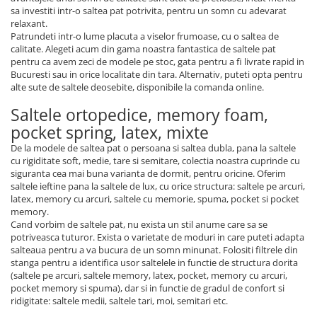
sa investiti intr-o saltea pat potrivita, pentru un somn cu adevarat
relaxant.
Patrundeti intr-o lume placuta a viselor frumoase, cu o saltea de
calitate. Alegeti acum din gama noastra fantastica de saltele pat
pentru ca avem zeci de modele pe stoc, gata pentru a fi livrate rapid in
Bucuresti sau in orice localitate din tara. Alternativ, puteti opta pentru
alte sute de saltele deosebite, disponibile la comanda online.
Saltele ortopedice, memory foam,
pocket spring, latex, mixte
De la modele de saltea pat o persoana si saltea dubla, pana la saltele
cu rigiditate soft, medie, tare si semitare, colectia noastra cuprinde cu
siguranta cea mai buna varianta de dormit, pentru oricine. Oferim
saltele ieftine pana la saltele de lux, cu orice structura: saltele pe arcuri,
latex, memory cu arcuri, saltele cu memorie, spuma, pocket si pocket
memory.
Cand vorbim de saltele pat, nu exista un stil anume care sa se
potriveasca tuturor. Exista o varietate de moduri in care puteti adapta
salteaua pentru a va bucura de un somn minunat. Folositi filtrele din
stanga pentru a identifica usor saltelele in functie de structura dorita
(saltele pe arcuri, saltele memory, latex, pocket, memory cu arcuri,
pocket memory si spuma), dar si in functie de gradul de confort si
ridigitate: saltele medii, saltele tari, moi, semitari etc.