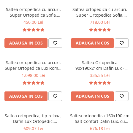
Top saltele 5 cm
Scaune manager
Top saltele 10 cm
Saltea ortopedica cu arcuri,
Saltea ortopedica cu arcuri,
Mobilier bucatarie
Super Ortopedica Sofia,
Super Ortopedica Sofia,
Top saltele memory 5 cm
100x200x20cm, fermitate
160x200x20cm, fermitate
Mese bucatarie
450,00 Lei
718,00 Lei
Top saltele MemoHR 6.5 cm
medie, plasa arcuri tip Bonell,
medie, plasa arcuri tip Bonell,
Scaune pentru bucatarie
Saltele ieftine
fata vara-iarna, sistem
fata vara-iarna, sistem
Mobila bucatarie
aerisire cu butoni, Saltex
aerisire cu butoni, Saltex
Saltele cu plasa de arcuri
ADAUGA IN COS
ADAUGA IN COS
Seturi mese si scaune bucatarie
Saltele cu spuma
Mobilier hol
Mobila hol
Saltea ortopedica cu arcuri,
Saltea Ortopedica
Super Ortopedica Lux Roma,
90x190x21cm Dafin Lux -
Suporturi si rafturi pantofi
180x200x23cm, fermitate tare,
Arcuri Bonell, Fermitate
1.098,00 Lei
335,55 Lei
Portmantouri
plasa arcuri tip Bonell, fata
Medie, Vara-Iarna
Pantofare
vara-iarna, sistem aerisire
perimetral, Saltex
Seturi mobilier hol
ADAUGA IN COS
ADAUGA IN COS
Stender haine
Suport pentru umerase
Saltea ortopedica, tip relaxa,
Saltea ortopedica 160x190 cm
Etajere
Dafin Lux Ortopedic,
Salt Confort Dafin Lux, cu
Cuiere
140x200x21cm, fermitate
arcuri Bonell, fermitate
609,07 Lei
676,18 Lei
Mobilier gradinita
medie, cu plasa de arcuri tip
medie, fata vara-iarna