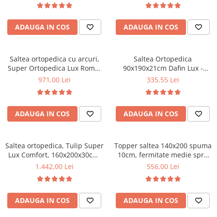
Scaune pliante
Saltele Pocket
Noptiere
Bonell, fata vara-iarna, sistem
Bonell, fata vara-iarna, sistem
Scaune birou
Saltele cu arcuri impachetate
de aerisire cu butoni, Salt
de aerisire cu butoni, Salt
Paturi
ADAUGA IN COS
ADAUGA IN COS
individual
Confort
Confort
Scaune profesionale
Seturi de pat si saltea
Saltele Memory Pocket
Masute de toaleta
Scaune Lemn
Saltele Memory Foam
Mobilier living
Saltea ortopedica cu arcuri,
Saltea Ortopedica
Scaune birou copii
Saltele Memory Pocket
Super Ortopedica Lux Roma,
90x190x21cm Dafin Lux -
Scaune pentru living
Scaune resigilate
160x200x23cm, fermitate tare,
Arcuri Bonell, Fermitate
971,00 Lei
335,55 Lei
Saltele cu plasa arcuri
Seturi comode living si vitrine
plasa arcuri tip Bonell, fata
Medie, Vara-Iarna
Scaune gradinita
Saltele cu spuma
vara-iarna, sistem aerisire
Mobila living
perimetral, Saltex
Saltele cu spuma
Scaune conferinta
Comode living
ADAUGA IN COS
ADAUGA IN COS
Saltele cu spuma poliuretanica
Scaune terasa si outdoor
Set mese plus scaune
Saltele Latex
Mobilier birou
Saltele Memory
Saltea ortopedica, Tulip Super
Topper saltea 140x200 spuma
Scaune ergonomice
Lux Comfort, 160x200x30cm,
10cm, fermitate medie spre
Saltele 140x200
Etajere Birou
fermitate tare, cu plasa de
tare, spuma poliuretanica,
1.442,00 Lei
556,00 Lei
Saltele 160x200
arcuri tip Bonell, sistem de
husa fixa matlasata,
Dulap birou
aerisire banda Spaceair,
microfibra, Saltsib
Birouri
Saltele 180x200
Saltsib
Scaune pentru birou
ADAUGA IN COS
ADAUGA IN COS
Top saltele
Scaune pentru vizitatori