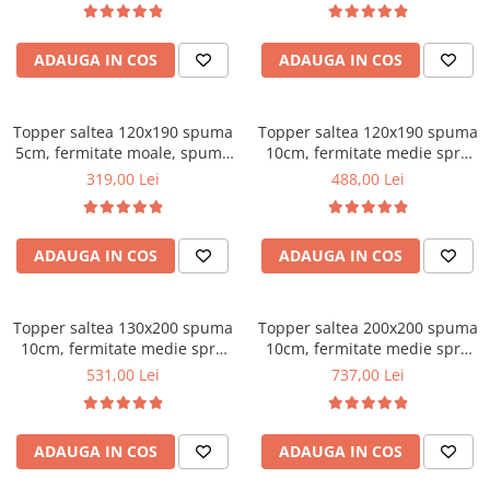
vara-iarna, sistem aerisire
Mese gradinita
perimetral, Saltex
Scaune gradinita
ADAUGA IN COS
ADAUGA IN COS
Set mese si scaune gradinita
Mobilier copii
Topper saltea 120x190 spuma
Topper saltea 120x190 spuma
Mobila camera copii
5cm, fermitate moale, spuma
10cm, fermitate medie spre
poliuretanica, husa fixa
tare, spuma poliuretanica,
Scaune birou pentru copii
319,00 Lei
488,00 Lei
matlasata, microfibra, Saltsib
husa fixa matlasata,
Saltele patuturi copii
microfibra, Saltsib
Paturi copii
ADAUGA IN COS
ADAUGA IN COS
Masa si scaune gradinita
Seturi comode living si dormitor
Topper saltea 130x200 spuma
Topper saltea 200x200 spuma
10cm, fermitate medie spre
10cm, fermitate medie spre
tare, spuma poliuretanica,
tare, spuma poliuretanica,
531,00 Lei
737,00 Lei
husa fixa matlasata,
husa fixa matlasata,
microfibra, Saltsib
microfibra, Saltsib
ADAUGA IN COS
ADAUGA IN COS