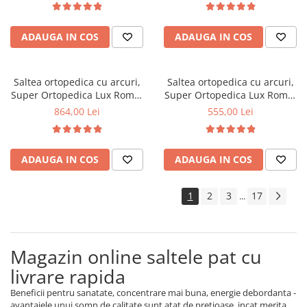
fata vara-iarna, sistem
fata vara-iarna, sistem
aerisire cu butoni, Saltex
aerisire cu butoni, Saltex
ADAUGA IN COS
ADAUGA IN COS
Saltea ortopedica cu arcuri,
Saltea ortopedica cu arcuri,
Super Ortopedica Lux Roma,
Super Ortopedica Lux Roma,
140x200x23cm, fermitate tare,
90x200x23cm, fermitate tare,
864,00 Lei
555,00 Lei
plasa arcuri tip Bonell, fata
plasa arcuri tip Bonell, fata
vara-iarna, sistem aerisire
vara-iarna, sistem aerisire
perimetral, Saltex
perimetral, Saltex
ADAUGA IN COS
ADAUGA IN COS
1
2
3
17
...
Magazin online saltele pat cu
livrare rapida
Beneficii pentru sanatate, concentrare mai buna, energie debordanta -
avantajele unui somn de calitate sunt atat de pretioase, incat merita