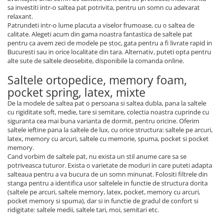
sa investiti intr-o saltea pat potrivita, pentru un somn cu adevarat
relaxant.
Patrundeti intr-o lume placuta a viselor frumoase, cu o saltea de
calitate. Alegeti acum din gama noastra fantastica de saltele pat
pentru ca avem zeci de modele pe stoc, gata pentru a fi livrate rapid in
Bucuresti sau in orice localitate din tara. Alternativ, puteti opta pentru
alte sute de saltele deosebite, disponibile la comanda online.
Saltele ortopedice, memory foam,
pocket spring, latex, mixte
De la modele de saltea pat o persoana si saltea dubla, pana la saltele
cu rigiditate soft, medie, tare si semitare, colectia noastra cuprinde cu
siguranta cea mai buna varianta de dormit, pentru oricine. Oferim
saltele ieftine pana la saltele de lux, cu orice structura: saltele pe arcuri,
latex, memory cu arcuri, saltele cu memorie, spuma, pocket si pocket
memory.
Cand vorbim de saltele pat, nu exista un stil anume care sa se
potriveasca tuturor. Exista o varietate de moduri in care puteti adapta
salteaua pentru a va bucura de un somn minunat. Folositi filtrele din
stanga pentru a identifica usor saltelele in functie de structura dorita
(saltele pe arcuri, saltele memory, latex, pocket, memory cu arcuri,
pocket memory si spuma), dar si in functie de gradul de confort si
ridigitate: saltele medii, saltele tari, moi, semitari etc.