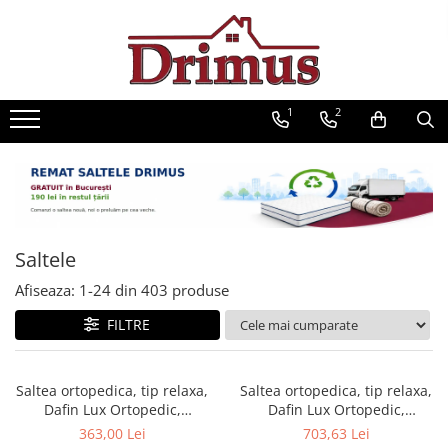
Saltele
Textile
Seturi saltele
Mobilier
Scaune
Mese
Saltele Ortopedice
Perne
Seturi Avantaj
Decor Stil Scandinav
Scaune bar
Mese cafea
1
2
Saltele cu arcuri impachetate
Pilote
Scaune stil scandinav
Scaune ergonomice
Seturi mese si scaune
individual
Mese stil scandinav
Lenjerii pat
Scaune bucatarie
Mese pliante
Saltele cu spuma
Balansoare stil scandinav
Protectii saltele
Scaune living
Mese living
Saltele cu arcuri Drimus
Mobilier baie
Scaune ieftine
Mese bucatarii
Saltele Superortopedice
Baze cu lavoar
Saltele
Scaune cu mesh
Mese cu scaune
Saltele cu plasa arcuri
Oglinzi baie
Afiseaza:
1-
24
din
403
produse
Saltele cu spuma
Fotolii
Mese gradinita
Dulapuri baie
Saltele Drimus DeLuxe
Scaune Gaming
FILTRE
Seturi mobilier baie
Saltele cu arcuri impachetate
Mobilier dormitor
Scaune directoriale
individual
Dulapuri
Taburete
Saltea ortopedica, tip relaxa,
Saltea ortopedica, tip relaxa,
Saltele cu plasa de arcuri
Somiere
Dafin Lux Ortopedic,
Dafin Lux Ortopedic,
Scaune vizitator
Saltele Hoteliere
90x200x21cm, fermitate
160x200x21cm, fermitate
363,00 Lei
703,63 Lei
Comode dormitor Drimus
medie, cu plasa de arcuri tip
medie, cu plasa de arcuri tip