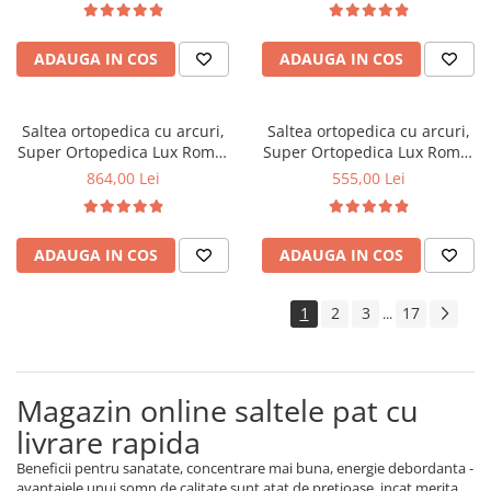
fata vara-iarna, sistem
fata vara-iarna, sistem
aerisire cu butoni, Saltex
aerisire cu butoni, Saltex
ADAUGA IN COS
ADAUGA IN COS
Saltea ortopedica cu arcuri,
Saltea ortopedica cu arcuri,
Super Ortopedica Lux Roma,
Super Ortopedica Lux Roma,
140x200x23cm, fermitate tare,
90x200x23cm, fermitate tare,
864,00 Lei
555,00 Lei
plasa arcuri tip Bonell, fata
plasa arcuri tip Bonell, fata
vara-iarna, sistem aerisire
vara-iarna, sistem aerisire
perimetral, Saltex
perimetral, Saltex
ADAUGA IN COS
ADAUGA IN COS
1
2
3
17
...
Magazin online saltele pat cu
livrare rapida
Beneficii pentru sanatate, concentrare mai buna, energie debordanta -
avantajele unui somn de calitate sunt atat de pretioase, incat merita