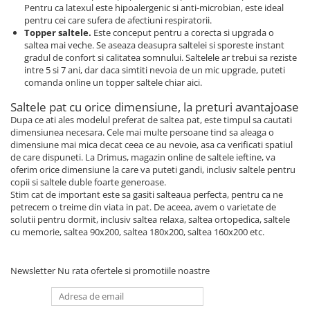
Pentru ca latexul este hipoalergenic si anti-microbian, este ideal
pentru cei care sufera de afectiuni respiratorii.
Topper saltele.
Este conceput pentru a corecta si upgrada o
saltea mai veche. Se aseaza deasupra saltelei si sporeste instant
gradul de confort si calitatea somnului. Saltelele ar trebui sa reziste
intre 5 si 7 ani, dar daca simtiti nevoia de un mic upgrade, puteti
comanda online un topper saltele chiar aici.
Saltele pat cu orice dimensiune, la preturi avantajoase
Dupa ce ati ales modelul preferat de saltea pat, este timpul sa cautati
dimensiunea necesara. Cele mai multe persoane tind sa aleaga o
dimensiune mai mica decat ceea ce au nevoie, asa ca verificati spatiul
de care dispuneti. La Drimus, magazin online de saltele ieftine, va
oferim orice dimensiune la care va puteti gandi, inclusiv saltele pentru
copii si saltele duble foarte generoase.
Stim cat de important este sa gasiti salteaua perfecta, pentru ca ne
petrecem o treime din viata in pat. De aceea, avem o varietate de
solutii pentru dormit, inclusiv saltea relaxa, saltea ortopedica, saltele
cu memorie, saltea 90x200, saltea 180x200, saltea 160x200 etc.
Newsletter
Nu rata ofertele si promotiile noastre