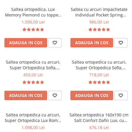
Top saltele 5 cm
Scaune manager
Top saltele 10 cm
Saltea ortopedica, Lux
Saltea cu arcuri impachetate
Mobilier bucatarie
Memory Piemond cu topper,
individual Pocket Spring
Top saltele memory 5 cm
160x200x32cm, fermitate tare,
Milano, 140x200x24cm, cu
Mese bucatarie
1.590,00 Lei
986,00 Lei
Top saltele MemoHR 6.5 cm
cu plasa arcuri, memory foam
fermitate medie spre soft,
Scaune pentru bucatarie
Saltele ieftine
2,5 cm, husa matlasata,
sistem de aerisire perimetral,
Mobila bucatarie
sistem de aerisire perimetral,
Saltex
Saltele cu plasa de arcuri
ADAUGA IN COS
ADAUGA IN COS
greutate maxima sustinuta
Seturi mese si scaune bucatarie
Saltele cu spuma
120 kg/utilizator, Saltex
Mobilier hol
Mobila hol
Saltea ortopedica cu arcuri,
Saltea ortopedica cu arcuri,
Super Ortopedica Sofia,
Super Ortopedica Sofia,
Suporturi si rafturi pantofi
100x200x20cm, fermitate
160x200x20cm, fermitate
450,00 Lei
718,00 Lei
Portmantouri
medie, plasa arcuri tip Bonell,
medie, plasa arcuri tip Bonell,
Pantofare
fata vara-iarna, sistem
fata vara-iarna, sistem
aerisire cu butoni, Saltex
aerisire cu butoni, Saltex
Seturi mobilier hol
ADAUGA IN COS
ADAUGA IN COS
Stender haine
Suport pentru umerase
Saltea ortopedica cu arcuri,
Saltea ortopedica 160x190 cm
Etajere
Super Ortopedica Lux Roma,
Salt Confort Dafin Lux, cu
Cuiere
180x200x23cm, fermitate tare,
arcuri Bonell, fermitate
1.098,00 Lei
676,18 Lei
Mobilier gradinita
plasa arcuri tip Bonell, fata
medie, fata vara-iarna