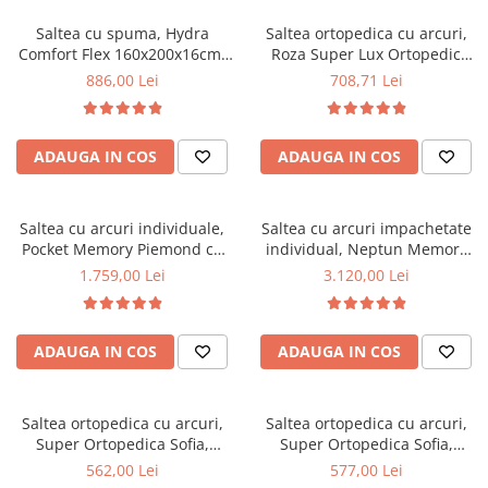
Saltea cu spuma, Hydra
Saltea ortopedica cu arcuri,
Comfort Flex 160x200x16cm,
Roza Super Lux Ortopedic
fermitate mediu spre tare,
125x190x25cm, fermitate
886,00 Lei
708,71 Lei
hipoalergenica, husa
mediu spre tare, plasa de
detasabila, Saltsib
arcuri Bonell,reversibila,
banda de aerisire spaceair,
ADAUGA IN COS
ADAUGA IN COS
greutate maxima sustinuta
100 kg/utilizator, Salt Confort
Saltea cu arcuri individuale,
Saltea cu arcuri impachetate
Pocket Memory Piemond cu
individual, Neptun Memory
topper, 160x200x32cm,
Pocket Comfort
1.759,00 Lei
3.120,00 Lei
fermitate medie spre soft,
160x200x30cm, 7 zone de
memory foam 2,5 cm, husa
confort, spuma poliuretanica
matlasata, sistem de aerisire
HR, memory foam 4 cm, husa
ADAUGA IN COS
ADAUGA IN COS
perimetral, greutate maxima
detasabila 3D, hipoalergenica,
sustinuta 100 kg/utilizator,
fermitate medie, Saltsib
Saltex
Saltea ortopedica cu arcuri,
Saltea ortopedica cu arcuri,
Super Ortopedica Sofia,
Super Ortopedica Sofia,
130x200x20cm, fermitate
135x200x20cm, fermitate
562,00 Lei
577,00 Lei
medie, plasa arcuri tip Bonell,
medie, plasa arcuri tip Bonell,