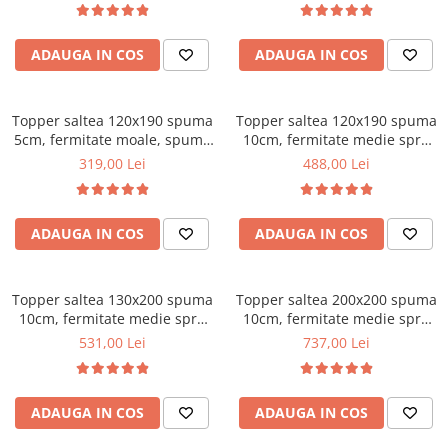
vara-iarna, sistem aerisire
Mese gradinita
perimetral, Saltex
Scaune gradinita
ADAUGA IN COS
ADAUGA IN COS
Set mese si scaune gradinita
Mobilier copii
Topper saltea 120x190 spuma
Topper saltea 120x190 spuma
Mobila camera copii
5cm, fermitate moale, spuma
10cm, fermitate medie spre
poliuretanica, husa fixa
tare, spuma poliuretanica,
Scaune birou pentru copii
319,00 Lei
488,00 Lei
matlasata, microfibra, Saltsib
husa fixa matlasata,
Saltele patuturi copii
microfibra, Saltsib
Paturi copii
ADAUGA IN COS
ADAUGA IN COS
Masa si scaune gradinita
Seturi comode living si dormitor
Topper saltea 130x200 spuma
Topper saltea 200x200 spuma
10cm, fermitate medie spre
10cm, fermitate medie spre
tare, spuma poliuretanica,
tare, spuma poliuretanica,
531,00 Lei
737,00 Lei
husa fixa matlasata,
husa fixa matlasata,
microfibra, Saltsib
microfibra, Saltsib
ADAUGA IN COS
ADAUGA IN COS