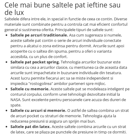
Cele mai bune saltele pat ieftine sau
de lux
Saltelele difera intre ele, in special in functie de ceea ce contin. Diverse
materiale sunt combinate pentru a controla cat mai eficient confortul
general si sustinerea oferita. Principalele tipuri de saltele sunt:
Saltele pe arcuri traditionale.
Asa cum sugereaza si numele,
aceste saltele pat contin o serie de arcuri individuale conectate
pentru a alcatui o zona extinsa pentru dormit. Arcurile sunt apoi
acoperite cu o saltea din spuma, pentru a oferi o varianta
accesibila, cu un plus de confort.
Saltele pat pocket spring.
Tehnologia arcurilor buzunar este
similara cu cea a arcurilor clasice, cu mentiunea ca de aceasta data
arcurile sunt impachetate in buzunare individuale din tesatura.
Acest lucru permite fiecarui arc sa se miste independent si
impiedica "rostogolirea" ambilor parteneri spre mijloc.
Saltele cu memorie.
Aceste saltele pat se modeleaza inteligent pe
conturul corpului, conform unei tehnologii dezvoltate initial la
NASA. Sunt excelente pentru persoanele care acuza des dureri de
spate.
Saltele cu arcuri si memorie.
O astfel de saltea combina un strat
de arcuri pocket cu straturi de memorie. Tehnologia ajuta la
reducerea presiunii si asigura un sprijin mai bun.
Saltele pat din latex.
Aceste saltele combina arcurile cu un strat
de latex, care se pliaza pe punctele de presiune in timp ce dormiti.