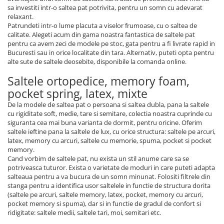
sa investiti intr-o saltea pat potrivita, pentru un somn cu adevarat
relaxant.
Patrundeti intr-o lume placuta a viselor frumoase, cu o saltea de
calitate. Alegeti acum din gama noastra fantastica de saltele pat
pentru ca avem zeci de modele pe stoc, gata pentru a fi livrate rapid in
Bucuresti sau in orice localitate din tara. Alternativ, puteti opta pentru
alte sute de saltele deosebite, disponibile la comanda online.
Saltele ortopedice, memory foam,
pocket spring, latex, mixte
De la modele de saltea pat o persoana si saltea dubla, pana la saltele
cu rigiditate soft, medie, tare si semitare, colectia noastra cuprinde cu
siguranta cea mai buna varianta de dormit, pentru oricine. Oferim
saltele ieftine pana la saltele de lux, cu orice structura: saltele pe arcuri,
latex, memory cu arcuri, saltele cu memorie, spuma, pocket si pocket
memory.
Cand vorbim de saltele pat, nu exista un stil anume care sa se
potriveasca tuturor. Exista o varietate de moduri in care puteti adapta
salteaua pentru a va bucura de un somn minunat. Folositi filtrele din
stanga pentru a identifica usor saltelele in functie de structura dorita
(saltele pe arcuri, saltele memory, latex, pocket, memory cu arcuri,
pocket memory si spuma), dar si in functie de gradul de confort si
ridigitate: saltele medii, saltele tari, moi, semitari etc.