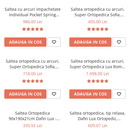
Top saltele 5 cm
Scaune manager
Top saltele 10 cm
Saltea cu arcuri impachetate
Saltea ortopedica cu arcuri,
Mobilier bucatarie
individual Pocket Spring
Super Ortopedica Sofia,
Top saltele memory 5 cm
Milano, 140x200x24cm, cu
100x200x20cm, fermitate
Mese bucatarie
986,00 Lei
450,00 Lei
Top saltele MemoHR 6.5 cm
fermitate medie spre soft,
medie, plasa arcuri tip Bonell,
Scaune pentru bucatarie
Saltele ieftine
sistem de aerisire perimetral,
fata vara-iarna, sistem
Mobila bucatarie
Saltex
aerisire cu butoni, Saltex
Saltele cu plasa de arcuri
ADAUGA IN COS
ADAUGA IN COS
Seturi mese si scaune bucatarie
Saltele cu spuma
Mobilier hol
Mobila hol
Saltea ortopedica cu arcuri,
Saltea ortopedica cu arcuri,
Super Ortopedica Sofia,
Super Ortopedica Lux Roma,
Suporturi si rafturi pantofi
160x200x20cm, fermitate
180x200x23cm, fermitate tare,
718,00 Lei
1.098,00 Lei
Portmantouri
medie, plasa arcuri tip Bonell,
plasa arcuri tip Bonell, fata
Pantofare
fata vara-iarna, sistem
vara-iarna, sistem aerisire
aerisire cu butoni, Saltex
perimetral, Saltex
Seturi mobilier hol
ADAUGA IN COS
ADAUGA IN COS
Stender haine
Suport pentru umerase
Saltea Ortopedica
Saltea ortopedica, tip relaxa,
Etajere
90x190x21cm Dafin Lux -
Dafin Lux Ortopedic,
Cuiere
Arcuri Bonell, Fermitate
140x200x21cm, fermitate
335,55 Lei
609,07 Lei
Mobilier gradinita
Medie, Vara-Iarna
medie, cu plasa de arcuri tip