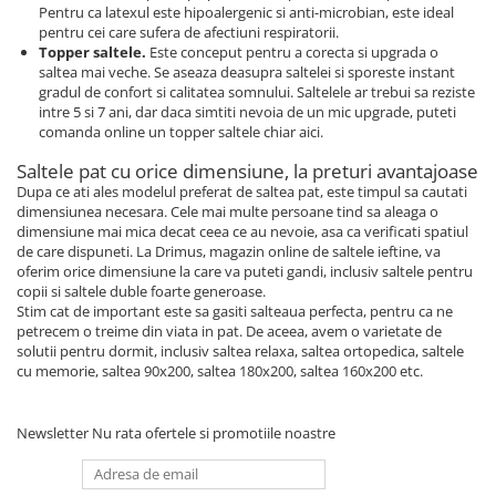
Pentru ca latexul este hipoalergenic si anti-microbian, este ideal
pentru cei care sufera de afectiuni respiratorii.
Topper saltele.
Este conceput pentru a corecta si upgrada o
saltea mai veche. Se aseaza deasupra saltelei si sporeste instant
gradul de confort si calitatea somnului. Saltelele ar trebui sa reziste
intre 5 si 7 ani, dar daca simtiti nevoia de un mic upgrade, puteti
comanda online un topper saltele chiar aici.
Saltele pat cu orice dimensiune, la preturi avantajoase
Dupa ce ati ales modelul preferat de saltea pat, este timpul sa cautati
dimensiunea necesara. Cele mai multe persoane tind sa aleaga o
dimensiune mai mica decat ceea ce au nevoie, asa ca verificati spatiul
de care dispuneti. La Drimus, magazin online de saltele ieftine, va
oferim orice dimensiune la care va puteti gandi, inclusiv saltele pentru
copii si saltele duble foarte generoase.
Stim cat de important este sa gasiti salteaua perfecta, pentru ca ne
petrecem o treime din viata in pat. De aceea, avem o varietate de
solutii pentru dormit, inclusiv saltea relaxa, saltea ortopedica, saltele
cu memorie, saltea 90x200, saltea 180x200, saltea 160x200 etc.
Newsletter
Nu rata ofertele si promotiile noastre