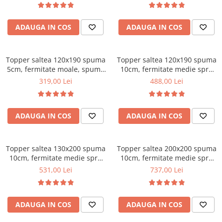
Bonell, fata vara-iarna, sistem
Mese gradinita
de aerisire cu butoni, Salt
Scaune gradinita
ADAUGA IN COS
ADAUGA IN COS
Confort
Set mese si scaune gradinita
Mobilier copii
Topper saltea 120x190 spuma
Topper saltea 120x190 spuma
Mobila camera copii
5cm, fermitate moale, spuma
10cm, fermitate medie spre
poliuretanica, husa fixa
tare, spuma poliuretanica,
Scaune birou pentru copii
319,00 Lei
488,00 Lei
matlasata, microfibra, Saltsib
husa fixa matlasata,
Saltele patuturi copii
microfibra, Saltsib
Paturi copii
ADAUGA IN COS
ADAUGA IN COS
Masa si scaune gradinita
Seturi comode living si dormitor
Topper saltea 130x200 spuma
Topper saltea 200x200 spuma
10cm, fermitate medie spre
10cm, fermitate medie spre
tare, spuma poliuretanica,
tare, spuma poliuretanica,
531,00 Lei
737,00 Lei
husa fixa matlasata,
husa fixa matlasata,
microfibra, Saltsib
microfibra, Saltsib
ADAUGA IN COS
ADAUGA IN COS