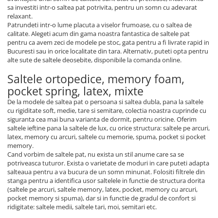
sa investiti intr-o saltea pat potrivita, pentru un somn cu adevarat
relaxant.
Patrundeti intr-o lume placuta a viselor frumoase, cu o saltea de
calitate. Alegeti acum din gama noastra fantastica de saltele pat
pentru ca avem zeci de modele pe stoc, gata pentru a fi livrate rapid in
Bucuresti sau in orice localitate din tara. Alternativ, puteti opta pentru
alte sute de saltele deosebite, disponibile la comanda online.
Saltele ortopedice, memory foam,
pocket spring, latex, mixte
De la modele de saltea pat o persoana si saltea dubla, pana la saltele
cu rigiditate soft, medie, tare si semitare, colectia noastra cuprinde cu
siguranta cea mai buna varianta de dormit, pentru oricine. Oferim
saltele ieftine pana la saltele de lux, cu orice structura: saltele pe arcuri,
latex, memory cu arcuri, saltele cu memorie, spuma, pocket si pocket
memory.
Cand vorbim de saltele pat, nu exista un stil anume care sa se
potriveasca tuturor. Exista o varietate de moduri in care puteti adapta
salteaua pentru a va bucura de un somn minunat. Folositi filtrele din
stanga pentru a identifica usor saltelele in functie de structura dorita
(saltele pe arcuri, saltele memory, latex, pocket, memory cu arcuri,
pocket memory si spuma), dar si in functie de gradul de confort si
ridigitate: saltele medii, saltele tari, moi, semitari etc.