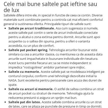
Cele mai bune saltele pat ieftine sau
de lux
Saltelele difera intre ele, in special in functie de ceea ce contin. Diverse
materiale sunt combinate pentru a controla cat mai eficient confortul
general si sustinerea oferita. Principalele tipuri de saltele sunt:
Saltele pe arcuri traditionale.
Asa cum sugereaza si numele,
aceste saltele pat contin o serie de arcuri individuale conectate
pentru a alcatui o zona extinsa pentru dormit. Arcurile sunt apoi
acoperite cu o saltea din spuma, pentru a oferi o varianta
accesibila, cu un plus de confort.
Saltele pat pocket spring.
Tehnologia arcurilor buzunar este
similara cu cea a arcurilor clasice, cu mentiunea ca de aceasta data
arcurile sunt impachetate in buzunare individuale din tesatura.
Acest lucru permite fiecarui arc sa se miste independent si
impiedica "rostogolirea" ambilor parteneri spre mijloc.
Saltele cu memorie.
Aceste saltele pat se modeleaza inteligent pe
conturul corpului, conform unei tehnologii dezvoltate initial la
NASA. Sunt excelente pentru persoanele care acuza des dureri de
spate.
Saltele cu arcuri si memorie.
O astfel de saltea combina un strat
de arcuri pocket cu straturi de memorie. Tehnologia ajuta la
reducerea presiunii si asigura un sprijin mai bun.
Saltele pat din latex.
Aceste saltele combina arcurile cu un strat
de latex, care se pliaza pe punctele de presiune in timp ce dormiti.