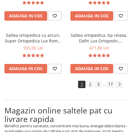
fata vara-iarna, sistem
vara-iarna, sistem aerisire
aerisire cu butoni, Saltex
perimetral, Saltex
ADAUGA IN COS
ADAUGA IN COS
Saltea ortopedica cu arcuri,
Saltea ortopedica, tip relaxa,
Super Ortopedica Lux Roma,
Dafin Lux Ortopedic,
90x200x23cm, fermitate tare,
120x200x21cm, fermitate
555,00 Lei
471,80 Lei
plasa arcuri tip Bonell, fata
medie, cu plasa de arcuri tip
vara-iarna, sistem aerisire
Bonell, fata vara-iarna, sistem
perimetral, Saltex
de aerisire cu butoni, Salt
ADAUGA IN COS
ADAUGA IN COS
Confort
1
2
3
17
...
Magazin online saltele pat cu
livrare rapida
Beneficii pentru sanatate, concentrare mai buna, energie debordanta -
avantajele unui somn de calitate sunt atat de pretioase, incat merita