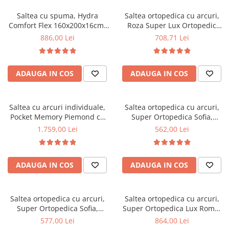
Saltea cu spuma, Hydra
Saltea ortopedica cu arcuri,
Comfort Flex 160x200x16cm,
Roza Super Lux Ortopedic
fermitate mediu spre tare,
125x190x25cm, fermitate
886,00 Lei
708,71 Lei
hipoalergenica, husa
mediu spre tare, plasa de
detasabila, Saltsib
arcuri Bonell,reversibila,
banda de aerisire spaceair,
ADAUGA IN COS
ADAUGA IN COS
greutate maxima sustinuta
100 kg/utilizator, Salt Confort
Saltea cu arcuri individuale,
Saltea ortopedica cu arcuri,
Pocket Memory Piemond cu
Super Ortopedica Sofia,
topper, 160x200x32cm,
130x200x20cm, fermitate
1.759,00 Lei
562,00 Lei
fermitate medie spre soft,
medie, plasa arcuri tip Bonell,
memory foam 2,5 cm, husa
fata vara-iarna, sistem
matlasata, sistem de aerisire
aerisire cu butoni, Saltex
ADAUGA IN COS
ADAUGA IN COS
perimetral, greutate maxima
sustinuta 100 kg/utilizator,
Saltex
Saltea ortopedica cu arcuri,
Saltea ortopedica cu arcuri,
Super Ortopedica Sofia,
Super Ortopedica Lux Roma,
135x200x20cm, fermitate
140x200x23cm, fermitate tare,
577,00 Lei
864,00 Lei
medie, plasa arcuri tip Bonell,
plasa arcuri tip Bonell, fata