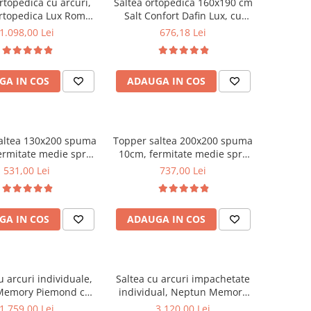
rtopedica cu arcuri,
Saltea ortopedica 160x190 cm
rtopedica Lux Roma,
Salt Confort Dafin Lux, cu
3cm, fermitate tare,
arcuri Bonell, fermitate
1.098,00 Lei
676,18 Lei
curi tip Bonell, fata
medie, fata vara-iarna
rna, sistem aerisire
imetral, Saltex
GA IN COS
ADAUGA IN COS
altea 130x200 spuma
Topper saltea 200x200 spuma
ermitate medie spre
10cm, fermitate medie spre
puma poliuretanica,
tare, spuma poliuretanica,
531,00 Lei
737,00 Lei
 fixa matlasata,
husa fixa matlasata,
rofibra, Saltsib
microfibra, Saltsib
GA IN COS
ADAUGA IN COS
u arcuri individuale,
Saltea cu arcuri impachetate
Memory Piemond cu
individual, Neptun Memory
r, 160x200x32cm,
Pocket Comfort
1.759,00 Lei
3.120,00 Lei