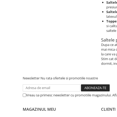
Saltel
presiun
Saltel
latexul
Topper
si cali
saltele 
Saltele 
Dupa ce at
mai mica d
la care va 
Stim cat d
dormit, in
Newsletter
Nu rata ofertele si promotiile noastre
Vreau sa primesc newsletter cu promotiile magazinului. Af
MAGAZINUL MEU
CLIENTI