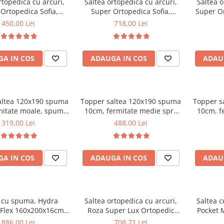
rtopedica cu arcuri,
Saltea ortopedica cu arcuri,
Saltea o
Ortopedica Sofia,
Super Ortopedica Sofia,
Super O
0x20cm, fermitate
160x200x20cm, fermitate
180x200x2
450,00 Lei
718,00 Lei
asa arcuri tip Bonell,
medie, plasa arcuri tip Bonell,
plasa ar
vara-iarna, sistem
fata vara-iarna, sistem
vara-ia
e cu butoni, Saltex
aerisire cu butoni, Saltex
per
A IN COS
ADAUGA IN COS
ADAU
altea 120x190 spuma
Topper saltea 120x190 spuma
Topper s
mitate moale, spuma
10cm, fermitate medie spre
10cm, f
etanica, husa fixa
tare, spuma poliuretanica,
tare, s
319,00 Lei
488,00 Lei
, microfibra, Saltsib
husa fixa matlasata,
husa
microfibra, Saltsib
mic
A IN COS
ADAUGA IN COS
ADAU
a cu spuma, Hydra
Saltea ortopedica cu arcuri,
Saltea c
Flex 160x200x16cm,
Roza Super Lux Ortopedic
Pocket 
te mediu spre tare,
125x190x25cm, fermitate
toppe
886,00 Lei
708,71 Lei