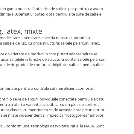
m din gama noastra fantastica de saltele pat pentru ca avem
 din tara. Alternativ, puteti opta pentru alte sute de saltele
, latex, mixte
, medie, tare si semitare, colectia noastra cuprinde cu
altele de lux, cu orice structura: saltele pe arcuri, latex,
sta o varietate de moduri in care puteti adapta salteaua
or saltelele in functie de structura dorita (saltele pe arcuri,
tie de gradul de confort si ridigitate: saltele medii, saltele
t combinate pentru a controla cat mai eficient confortul
ntin o serie de arcuri individuale conectate pentru a alcatui
ntru a oferi o varianta accesibila, cu un plus de confort.
urilor clasice, cu mentiunea ca de aceasta data arcurile sunt
sa se miste independent si impiedica "rostogolirea" ambilor
ui, conform unei tehnologii dezvoltate initial la NASA. Sunt