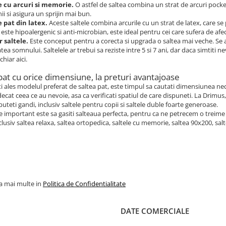
e cu arcuri si memorie.
O astfel de saltea combina un strat de arcuri pock
ii si asigura un sprijin mai bun.
e pat din latex.
Aceste saltele combina arcurile cu un strat de latex, care se
 este hipoalergenic si anti-microbian, este ideal pentru cei care sufera de afect
 saltele.
Este conceput pentru a corecta si upgrada o saltea mai veche. Se a
tatea somnului. Saltelele ar trebui sa reziste intre 5 si 7 ani, dar daca simti
chiar aici.
pat cu orice dimensiune, la preturi avantajoase
i ales modelul preferat de saltea pat, este timpul sa cautati dimensiunea n
ecat ceea ce au nevoie, asa ca verificati spatiul de care dispuneti. La Drimus
puteti gandi, inclusiv saltele pentru copii si saltele duble foarte generoase.
e important este sa gasiti salteaua perfecta, pentru ca ne petrecem o treime 
clusiv saltea relaxa, saltea ortopedica, saltele cu memorie, saltea 90x200, sal
la mai multe in
Politica de Confidentialitate
DATE COMERCIALE