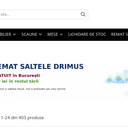
ILIER
SCAUNE
MESE
LICHIDARE DE STOC
REMAT S
1-
24
din
403
produse