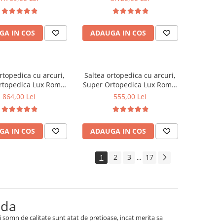
te medie spre soft,
160x200x30cm, 7 zone de
 foam 2,5 cm, husa
confort, spuma poliuretanica
a, sistem de aerisire
HR, memory foam 4 cm, husa
GA IN COS
ADAUGA IN COS
al, greutate maxima
detasabila 3D, hipoalergenica,
ta 100 kg/utilizator,
fermitate medie, Saltsib
Saltex
rtopedica cu arcuri,
Saltea ortopedica cu arcuri,
rtopedica Lux Roma,
Super Ortopedica Lux Roma,
3cm, fermitate tare,
90x200x23cm, fermitate tare,
864,00 Lei
555,00 Lei
curi tip Bonell, fata
plasa arcuri tip Bonell, fata
rna, sistem aerisire
vara-iarna, sistem aerisire
imetral, Saltex
perimetral, Saltex
GA IN COS
ADAUGA IN COS
1
2
3
17
...
ida
somn de calitate sunt atat de pretioase, incat merita sa