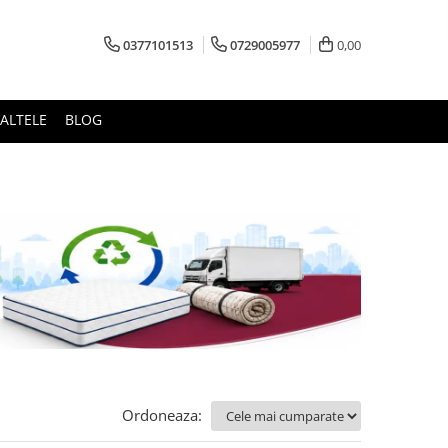
0377101513
0729005977
0,00
ALTELE
BLOG
Ordoneaza: