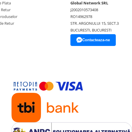
 Plata
Global Network SRL
e Retur
J2002010573408
Produselor
RO14962978
de Retur
STR. ARGONULUI 15, SECT.3
BUCURESTI, BUCURESTI
Contacteaza-ne