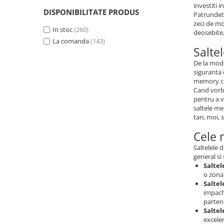
investiti 
Spuma
(74)
DISPONIBILITATE PRODUS
Patrundeti
Pocket Memory
(12)
zeci de mod
Memory cu arcuri
In stoc
(260)
(16)
deosebite,
La comanda
(143)
Salte
De la mode
siguranta 
memory cu
Cand vorbi
pentru a v
saltele me
tari, moi, 
Cele 
Saltelele 
general si 
Saltel
o zona 
Saltel
impach
partene
Salte
excele