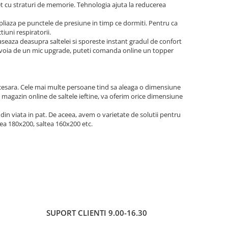
et cu straturi de memorie. Tehnologia ajuta la reducerea
 pliaza pe punctele de presiune in timp ce dormiti. Pentru ca
iuni respiratorii.
seaza deasupra saltelei si sporeste instant gradul de confort
ti nevoia de un mic upgrade, puteti comanda online un topper
ecesara. Cele mai multe persoane tind sa aleaga o dimensiune
, magazin online de saltele ieftine, va oferim orice dimensiune
din viata in pat. De aceea, avem o varietate de solutii pentru
tea 180x200, saltea 160x200 etc.
SUPORT CLIENTI
9.00-16.30