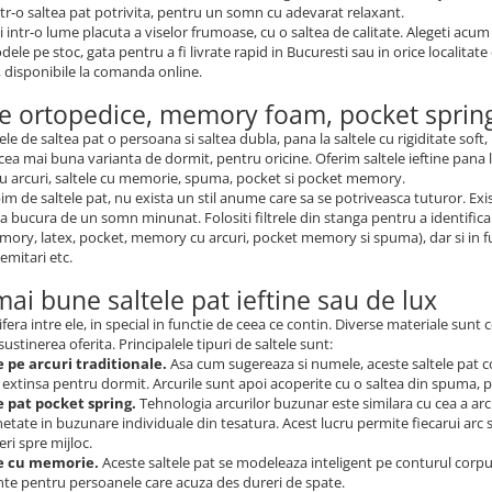
intr-o saltea pat potrivita, pentru un somn cu adevarat relaxant.
 intr-o lume placuta a viselor frumoase, cu o saltea de calitate. Alegeti acu
ele pe stoc, gata pentru a fi livrate rapid in Bucuresti sau in orice localitate
 disponibile la comanda online.
le ortopedice, memory foam, pocket spring
le de saltea pat o persoana si saltea dubla, pana la saltele cu rigiditate soft
cea mai buna varianta de dormit, pentru oricine. Oferim saltele ieftine pana la s
 arcuri, saltele cu memorie, spuma, pocket si pocket memory.
m de saltele pat, nu exista un stil anume care sa se potriveasca tuturor. Exi
a bucura de un somn minunat. Folositi filtrele din stanga pentru a identifica us
mory, latex, pocket, memory cu arcuri, pocket memory si spuma), dar si in func
semitari etc.
mai bune saltele pat ieftine sau de lux
difera intre ele, in special in functie de ceea ce contin. Diverse materiale sun
sustinerea oferita. Principalele tipuri de saltele sunt:
e pe arcuri traditionale.
Asa cum sugereaza si numele, aceste saltele pat co
extinsa pentru dormit. Arcurile sunt apoi acoperite cu o saltea din spuma, pe
e pat pocket spring.
Tehnologia arcurilor buzunar este similara cu cea a arc
etate in buzunare individuale din tesatura. Acest lucru permite fiecarui arc 
ri spre mijloc.
le cu memorie.
Aceste saltele pat se modeleaza inteligent pe conturul corpul
nte pentru persoanele care acuza des dureri de spate.