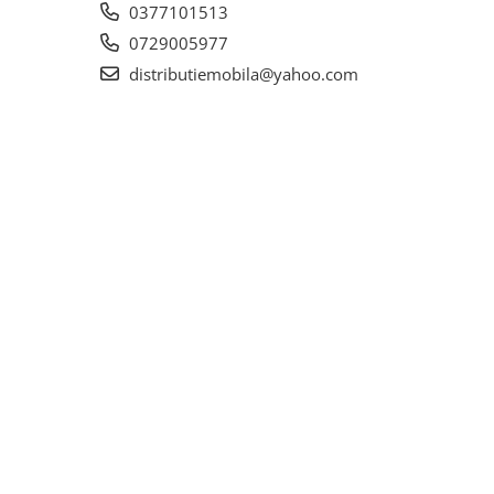
0377101513
0729005977
distributiemobila@yahoo.com