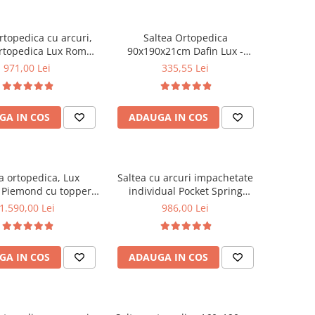
rtopedica cu arcuri,
Saltea Ortopedica
rtopedica Lux Roma,
90x190x21cm Dafin Lux -
3cm, fermitate tare,
Arcuri Bonell, Fermitate
971,00 Lei
335,55 Lei
curi tip Bonell, fata
Medie, Vara-Iarna
rna, sistem aerisire
imetral, Saltex
GA IN COS
ADAUGA IN COS
a ortopedica, Lux
Saltea cu arcuri impachetate
Piemond cu topper,
individual Pocket Spring
2cm, fermitate tare,
Milano, 140x200x24cm, cu
1.590,00 Lei
986,00 Lei
 arcuri, memory foam
fermitate medie spre soft,
m, husa matlasata,
sistem de aerisire perimetral,
 aerisire perimetral,
Saltex
GA IN COS
ADAUGA IN COS
e maxima sustinuta
/utilizator, Saltex