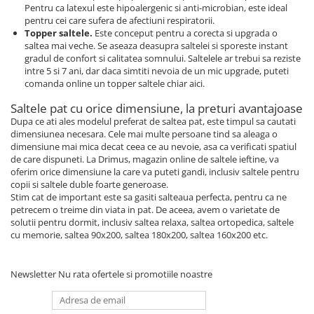
Pentru ca latexul este hipoalergenic si anti-microbian, este ideal
pentru cei care sufera de afectiuni respiratorii.
Topper saltele.
Este conceput pentru a corecta si upgrada o
saltea mai veche. Se aseaza deasupra saltelei si sporeste instant
gradul de confort si calitatea somnului. Saltelele ar trebui sa reziste
intre 5 si 7 ani, dar daca simtiti nevoia de un mic upgrade, puteti
comanda online un topper saltele chiar aici.
Saltele pat cu orice dimensiune, la preturi avantajoase
Dupa ce ati ales modelul preferat de saltea pat, este timpul sa cautati
dimensiunea necesara. Cele mai multe persoane tind sa aleaga o
dimensiune mai mica decat ceea ce au nevoie, asa ca verificati spatiul
de care dispuneti. La Drimus, magazin online de saltele ieftine, va
oferim orice dimensiune la care va puteti gandi, inclusiv saltele pentru
copii si saltele duble foarte generoase.
Stim cat de important este sa gasiti salteaua perfecta, pentru ca ne
petrecem o treime din viata in pat. De aceea, avem o varietate de
solutii pentru dormit, inclusiv saltea relaxa, saltea ortopedica, saltele
cu memorie, saltea 90x200, saltea 180x200, saltea 160x200 etc.
Newsletter
Nu rata ofertele si promotiile noastre