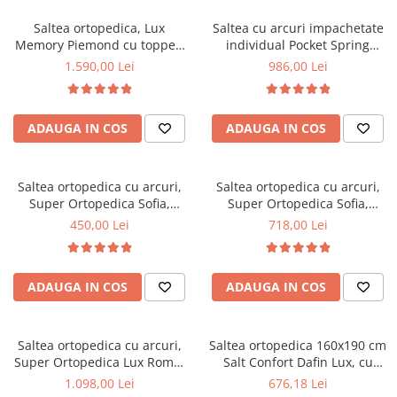
Top saltele 5 cm
Scaune manager
Top saltele 10 cm
Saltea ortopedica, Lux
Saltea cu arcuri impachetate
Mobilier bucatarie
Memory Piemond cu topper,
individual Pocket Spring
Top saltele memory 5 cm
160x200x32cm, fermitate tare,
Milano, 140x200x24cm, cu
Mese bucatarie
1.590,00 Lei
986,00 Lei
Top saltele MemoHR 6.5 cm
cu plasa arcuri, memory foam
fermitate medie spre soft,
Scaune pentru bucatarie
Saltele ieftine
2,5 cm, husa matlasata,
sistem de aerisire perimetral,
Mobila bucatarie
sistem de aerisire perimetral,
Saltex
Saltele cu plasa de arcuri
ADAUGA IN COS
ADAUGA IN COS
greutate maxima sustinuta
Seturi mese si scaune bucatarie
Saltele cu spuma
120 kg/utilizator, Saltex
Mobilier hol
Mobila hol
Saltea ortopedica cu arcuri,
Saltea ortopedica cu arcuri,
Super Ortopedica Sofia,
Super Ortopedica Sofia,
Suporturi si rafturi pantofi
100x200x20cm, fermitate
160x200x20cm, fermitate
450,00 Lei
718,00 Lei
Portmantouri
medie, plasa arcuri tip Bonell,
medie, plasa arcuri tip Bonell,
Pantofare
fata vara-iarna, sistem
fata vara-iarna, sistem
aerisire cu butoni, Saltex
aerisire cu butoni, Saltex
Seturi mobilier hol
ADAUGA IN COS
ADAUGA IN COS
Stender haine
Suport pentru umerase
Saltea ortopedica cu arcuri,
Saltea ortopedica 160x190 cm
Etajere
Super Ortopedica Lux Roma,
Salt Confort Dafin Lux, cu
Cuiere
180x200x23cm, fermitate tare,
arcuri Bonell, fermitate
1.098,00 Lei
676,18 Lei
Mobilier gradinita
plasa arcuri tip Bonell, fata
medie, fata vara-iarna