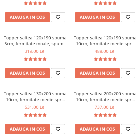
vara-iarna, sistem aerisire
Mese gradinita
perimetral, Saltex
Scaune gradinita
ADAUGA IN COS
ADAUGA IN COS
Set mese si scaune gradinita
Mobilier copii
Topper saltea 120x190 spuma
Topper saltea 120x190 spuma
Mobila camera copii
5cm, fermitate moale, spuma
10cm, fermitate medie spre
poliuretanica, husa fixa
tare, spuma poliuretanica,
Scaune birou pentru copii
319,00 Lei
488,00 Lei
matlasata, microfibra, Saltsib
husa fixa matlasata,
Saltele patuturi copii
microfibra, Saltsib
Paturi copii
ADAUGA IN COS
ADAUGA IN COS
Masa si scaune gradinita
Seturi comode living si dormitor
Topper saltea 130x200 spuma
Topper saltea 200x200 spuma
10cm, fermitate medie spre
10cm, fermitate medie spre
tare, spuma poliuretanica,
tare, spuma poliuretanica,
531,00 Lei
737,00 Lei
husa fixa matlasata,
husa fixa matlasata,
microfibra, Saltsib
microfibra, Saltsib
ADAUGA IN COS
ADAUGA IN COS