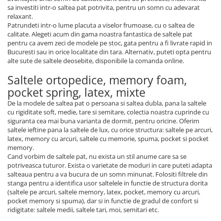
sa investiti intr-o saltea pat potrivita, pentru un somn cu adevarat
relaxant.
Patrundeti intr-o lume placuta a viselor frumoase, cu o saltea de
calitate. Alegeti acum din gama noastra fantastica de saltele pat
pentru ca avem zeci de modele pe stoc, gata pentru a fi livrate rapid in
Bucuresti sau in orice localitate din tara. Alternativ, puteti opta pentru
alte sute de saltele deosebite, disponibile la comanda online.
Saltele ortopedice, memory foam,
pocket spring, latex, mixte
De la modele de saltea pat o persoana si saltea dubla, pana la saltele
cu rigiditate soft, medie, tare si semitare, colectia noastra cuprinde cu
siguranta cea mai buna varianta de dormit, pentru oricine. Oferim
saltele ieftine pana la saltele de lux, cu orice structura: saltele pe arcuri,
latex, memory cu arcuri, saltele cu memorie, spuma, pocket si pocket
memory.
Cand vorbim de saltele pat, nu exista un stil anume care sa se
potriveasca tuturor. Exista o varietate de moduri in care puteti adapta
salteaua pentru a va bucura de un somn minunat. Folositi filtrele din
stanga pentru a identifica usor saltelele in functie de structura dorita
(saltele pe arcuri, saltele memory, latex, pocket, memory cu arcuri,
pocket memory si spuma), dar si in functie de gradul de confort si
ridigitate: saltele medii, saltele tari, moi, semitari etc.