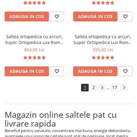
fata vara-iarna, sistem
fata vara-iarna, sistem
aerisire cu butoni, Saltex
aerisire cu butoni, Saltex
ADAUGA IN COS
ADAUGA IN COS
Saltea ortopedica cu arcuri,
Saltea ortopedica cu arcuri,
Super Ortopedica Lux Roma,
Super Ortopedica Lux Roma,
140x200x23cm, fermitate tare,
90x200x23cm, fermitate tare,
864,00 Lei
555,00 Lei
plasa arcuri tip Bonell, fata
plasa arcuri tip Bonell, fata
vara-iarna, sistem aerisire
vara-iarna, sistem aerisire
perimetral, Saltex
perimetral, Saltex
ADAUGA IN COS
ADAUGA IN COS
1
2
3
17
...
Magazin online saltele pat cu
livrare rapida
Beneficii pentru sanatate, concentrare mai buna, energie debordanta -
avantajele unui somn de calitate sunt atat de pretioase, incat merita