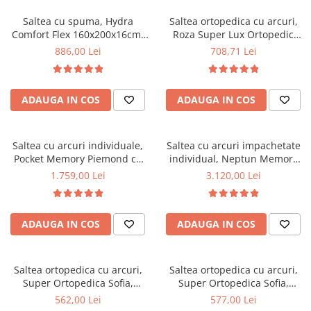
Saltea cu spuma, Hydra
Saltea ortopedica cu arcuri,
Comfort Flex 160x200x16cm,
Roza Super Lux Ortopedic
fermitate mediu spre tare,
125x190x25cm, fermitate
886,00 Lei
708,71 Lei
hipoalergenica, husa
mediu spre tare, plasa de
detasabila, Saltsib
arcuri Bonell,reversibila,
banda de aerisire spaceair,
ADAUGA IN COS
ADAUGA IN COS
greutate maxima sustinuta
100 kg/utilizator, Salt Confort
Saltea cu arcuri individuale,
Saltea cu arcuri impachetate
Pocket Memory Piemond cu
individual, Neptun Memory
topper, 160x200x32cm,
Pocket Comfort
1.759,00 Lei
3.120,00 Lei
fermitate medie spre soft,
160x200x30cm, 7 zone de
memory foam 2,5 cm, husa
confort, spuma poliuretanica
matlasata, sistem de aerisire
HR, memory foam 4 cm, husa
ADAUGA IN COS
ADAUGA IN COS
perimetral, greutate maxima
detasabila 3D, hipoalergenica,
sustinuta 100 kg/utilizator,
fermitate medie, Saltsib
Saltex
Saltea ortopedica cu arcuri,
Saltea ortopedica cu arcuri,
Super Ortopedica Sofia,
Super Ortopedica Sofia,
130x200x20cm, fermitate
135x200x20cm, fermitate
562,00 Lei
577,00 Lei
medie, plasa arcuri tip Bonell,
medie, plasa arcuri tip Bonell,