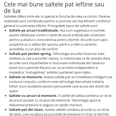
Cele mai bune saltele pat ieftine sau
de lux
Saltelele difera intre ele, in special in functie de ceea ce contin. Diverse
materiale sunt combinate pentru a controla cat mai eficient confortul
general si sustinerea oferita. Principalele tipuri de saltele sunt:
Saltele pe arcuri traditionale.
Asa cum sugereaza si numele,
aceste saltele pat contin o serie de arcuri individuale conectate
pentru a alcatui o zona extinsa pentru dormit. Arcurile sunt apoi
acoperite cu o saltea din spuma, pentru a oferi o varianta
accesibila, cu un plus de confort.
Saltele pat pocket spring.
Tehnologia arcurilor buzunar este
similara cu cea a arcurilor clasice, cu mentiunea ca de aceasta data
arcurile sunt impachetate in buzunare individuale din tesatura.
Acest lucru permite fiecarui arc sa se miste independent si
impiedica "rostogolirea" ambilor parteneri spre mijloc.
Saltele cu memorie.
Aceste saltele pat se modeleaza inteligent pe
conturul corpului, conform unei tehnologii dezvoltate initial la
NASA. Sunt excelente pentru persoanele care acuza des dureri de
spate.
Saltele cu arcuri si memorie.
O astfel de saltea combina un strat
de arcuri pocket cu straturi de memorie. Tehnologia ajuta la
reducerea presiunii si asigura un sprijin mai bun.
Saltele pat din latex.
Aceste saltele combina arcurile cu un strat
de latex, care se pliaza pe punctele de presiune in timp ce dormiti.