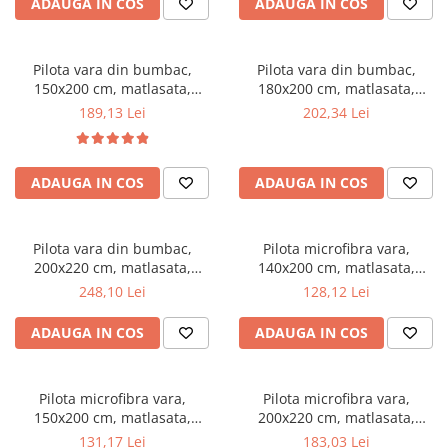
ADAUGA IN COS
ADAUGA IN COS
Mese gradinita
Scaune gradinita
Pilota vara din bumbac,
Pilota vara din bumbac,
Set mese si scaune gradinita
150x200 cm, matlasata,
180x200 cm, matlasata,
Mobilier copii
umplutura bilute siliconizate,
umplutura bilute siliconizate,
189,13 Lei
202,34 Lei
densitate 200 g/m², lavabila la
densitate 200 g/m², lavabila la
Mobila camera copii
90°C, alb
90°C, alb
Scaune birou pentru copii
ADAUGA IN COS
ADAUGA IN COS
Saltele patuturi copii
Paturi copii
Masa si scaune gradinita
Pilota vara din bumbac,
Pilota microfibra vara,
Seturi comode living si dormitor
200x220 cm, matlasata,
140x200 cm, matlasata,
umplutura bilute siliconizate,
hipoalergenica, usoara,
248,10 Lei
128,12 Lei
densitate 200 g/m², lavabila la
umplutura bilute siliconizate,
90°C, alb
densitate 200 g/m², lavabila la
ADAUGA IN COS
ADAUGA IN COS
95°C, alb
Pilota microfibra vara,
Pilota microfibra vara,
150x200 cm, matlasata,
200x220 cm, matlasata,
hipoalergenica, usoara,
hipoalergenica, usoara,
131,17 Lei
183,03 Lei