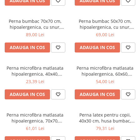
ADAUGA IN COS
ADAUGA IN COS
Top saltele 5 cm
180x200 cm, antialergenica,
Scaune manager
alb
Top saltele 10 cm
Mobilier bucatarie
Top saltele memory 5 cm
Perna bumbac 70x70 cm,
Perna bumbac 50x70 cm,
Mese bucatarie
Top saltele MemoHR 6.5 cm
hipoalergenica, cu snur,
hipoalergenica, cu snur,
Scaune pentru bucatarie
umplutura bilute siliconizate,
umplutura bilute siliconizate,
Saltele ieftine
89,00 Lei
69,00 Lei
lavabila la 40°C, alb
lavabila la 40°C, alb
Mobila bucatarie
Saltele cu plasa de arcuri
Seturi mese si scaune bucatarie
ADAUGA IN COS
ADAUGA IN COS
Saltele cu spuma
Mobilier hol
Mobila hol
Perna microfibra matlasata
Perna microfibra matlasata
Suporturi si rafturi pantofi
hipoalergenica, 40x40,
hipoalergenica, 60x60,
umplutura bilute siliconizate,
umplutura bilute siliconizate,
Portmantouri
23,39 Lei
54,00 Lei
lavabila la 95°C, alb
lavabila la 95°C, alb
Pantofare
ADAUGA IN COS
ADAUGA IN COS
Seturi mobilier hol
Stender haine
Suport pentru umerase
Perna microfibra matlasata
Perna latex pentru copii,
hipoalergenica, 70x70,
40x30 cm, husa bumbac,
Etajere
umplutura bilute siliconizate,
antialergenica,
61,01 Lei
79,31 Lei
Cuiere
lavabila la 95°C, alb
antibacteriana, ecologica
Mobilier gradinita