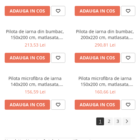
umplutura bilute siliconizate,
umplutura bilute siliconizate,
densitate 200 g/m², lavabila la
densitate 200 g/m², lavabila la
ADAUGA IN COS
ADAUGA IN COS
95°C, alb
95°C, alb
Pilota de iarna din bumbac,
Pilota de iarna din bumbac,
150x200 cm, matlasata,
200x220 cm, matlasata,
umplutura bilute siliconizate,
umplutura bilute siliconizate,
213,53 Lei
290,81 Lei
densitate 400 g/m², lavabila la
densitate 400 g/m², lavabila la
95°C, alb
95°C, alb
ADAUGA IN COS
ADAUGA IN COS
Pilota microfibra de iarna
Pilota microfibra de iarna
140x200 cm, matlasata,
150x200 cm, matlasata,
umplutura bilute siliconizate,
umplutura bilute siliconizate,
156,59 Lei
160,66 Lei
antialergenica, densitate 400
antialergenica, densitate 400
g/m², lavabila la 95°C, alb
g/m², lavabila la 95°C, alb
ADAUGA IN COS
ADAUGA IN COS
1
2
3