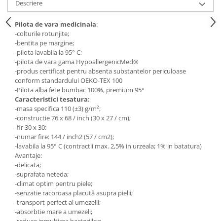
Descriere
Mese gradinita
Pilota de vara medicinala
:
Scaune gradinita
-colturile rotunjite;
Set mese si scaune gradinita
-bentita pe margine;
Mobilier copii
-pilota lavabila la 95° C;
-pilota de vara gama HypoallergenicMed®
Mobila camera copii
-produs certificat pentru absenta substantelor periculoase
Scaune birou pentru copii
conform standardului OEKO-TEX 100
-Pilota alba fete bumbac 100%, premium 95°
Saltele patuturi copii
Caracteristici tesatura:
Paturi copii
-masa specifica 110 (±3) g/m²;
Masa si scaune gradinita
-constructie 76 x 68 / inch (30 x 27 / cm);
-fir 30 x 30;
Seturi comode living si dormitor
-numar fire: 144 / inch2 (57 / cm2);
-lavabila la 95° C (contractii max. 2,5% in urzeala; 1% in batatura)
Avantaje:
-delicata;
-suprafata neteda;
-climat optim pentru piele;
-senzatie racoroasa placută asupra pielii;
-transport perfect al umezelii;
-absorbtie mare a umezeli;