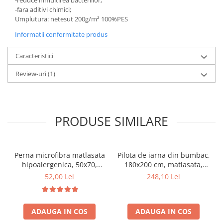
-reduce inmultirea bacteriilor;
-fara aditivi chimici;
Umplutura: netesut 200g/m² 100%PES
Informatii conformitate produs
Caracteristici
Review-uri
(1)
PRODUSE SIMILARE
Perna microfibra matlasata
Pilota de iarna din bumbac,
hipoalergenica, 50x70,
180x200 cm, matlasata,
umplutura bilute
umplutura bilute
52,00 Lei
248,10 Lei
siliconizate, lavabila la
siliconizate, densitate 400
95°C, alb
g/m², lavabila la 95°C, alb
ADAUGA IN COS
ADAUGA IN COS