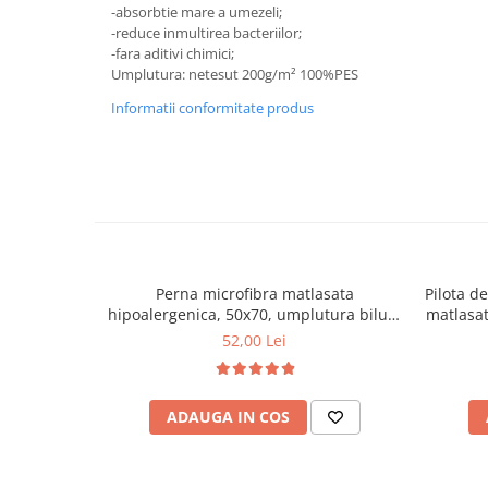
-absorbtie mare a umezeli;
Mese gradinita
-reduce inmultirea bacteriilor;
-fara aditivi chimici;
Scaune gradinita
Umplutura: netesut 200g/m² 100%PES
Set mese si scaune gradinita
Informatii conformitate produs
Mobilier copii
Mobila camera copii
Scaune birou pentru copii
Saltele patuturi copii
Paturi copii
Masa si scaune gradinita
Seturi comode living si dormitor
Perna microfibra matlasata
Pilota d
hipoalergenica, 50x70, umplutura bilute
matlasat
siliconizate, lavabila la 95°C, alb
densitat
52,00 Lei
ADAUGA IN COS