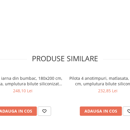
PRODUSE SIMILARE
e iarna din bumbac, 180x200 cm,
Pilota 4 anotimpuri, matlasata
a, umplutura bilute siliconizate,
cm, umplutura bilute silicon
e 400 g/m², lavabila la 95°C, alb
densitate 320 g/m², antialer
248,10 Lei
232,85 Lei
lavabila la 95°C, alb
ADAUGA IN COS
ADAUGA IN COS