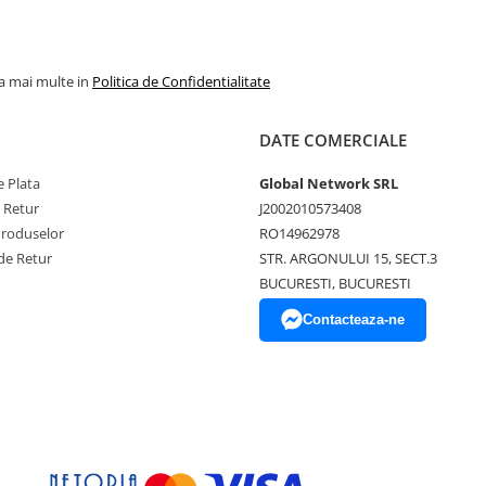
la mai multe in
Politica de Confidentialitate
DATE COMERCIALE
 Plata
Global Network SRL
e Retur
J2002010573408
Produselor
RO14962978
de Retur
STR. ARGONULUI 15, SECT.3
BUCURESTI, BUCURESTI
Contacteaza-ne