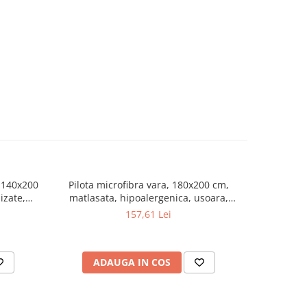
, 140x200
Pilota microfibra vara, 180x200 cm,
Protectie 
izate,
matlasata, hipoalergenica, usoara,
cm, co
genica,
umplutura bilute siliconizate, densitate
ultrasoni
157,61 Lei
200 g/m², lavabila la 95°C, alb
ADAUGA IN COS
AD