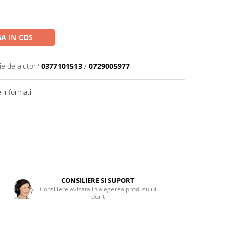
A IN COS
ie de ajutor?
0377101513
/
0729005977
informatii
CONSILIERE SI SUPORT
Consiliere avizata in alegerea produsului
dorit