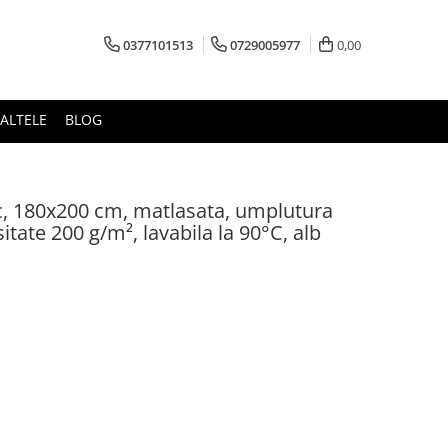
0377101513
0729005977
0,00
ALTELE
BLOG
c, 180x200 cm, matlasata, umplutura
sitate 200 g/m², lavabila la 90°C, alb