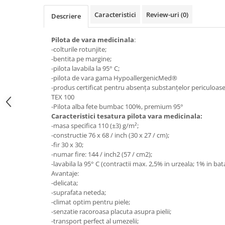
Top saltele 5 cm
Scaune manager
Top saltele 10 cm
Caracteristici
Review-uri
(0)
Descriere
Mobilier bucatarie
Top saltele memory 5 cm
Mese bucatarie
Pilota de vara medicinala
:
Top saltele MemoHR 6.5 cm
-colturile rotunjite;
Scaune pentru bucatarie
Saltele ieftine
-bentita pe margine;
Mobila bucatarie
-pilota lavabila la 95° C;
Saltele cu plasa de arcuri
Seturi mese si scaune bucatarie
-pilota de vara gama HypoallergenicMed®
Saltele cu spuma
-produs certificat pentru absenţa substanţelor periculoa
Mobilier hol
TEX 100
Mobila hol
-Pilota alba fete bumbac 100%, premium 95°
Caracteristici tesatura pilota vara medicinala:
Suporturi si rafturi pantofi
-masa specifica 110 (±3) g/m²;
Portmantouri
-constructie 76 x 68 / inch (30 x 27 / cm);
Pantofare
-fir 30 x 30;
-numar fire: 144 / inch2 (57 / cm2);
Seturi mobilier hol
-lavabila la 95° C (contractii max. 2,5% in urzeala; 1% in bat
Stender haine
Avantaje:
Suport pentru umerase
-delicata;
-suprafata neteda;
Etajere
-climat optim pentru piele;
Cuiere
-senzatie racoroasa placuta asupra pielii;
-transport perfect al umezelii;
Mobilier gradinita