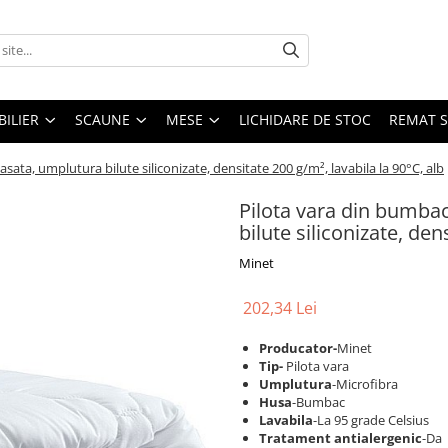
ILIER
SCAUNE
MESE
LICHIDARE DE STOC
REMAT S
ata, umplutura bilute siliconizate, densitate 200 g/m², lavabila la 90°C, alb
Pilota vara din bumba
bilute siliconizate, den
Minet
202,34 Lei
Producator-
Minet
Tip-
Pilota vara
Umplutura
-Microfibra
Husa
-Bumbac
Lavabila
-La 95 grade Celsius
Tratament antialergenic
-Da