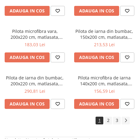
umplutura bilute siliconizate,
umplutura bilute siliconizate,
densitate 200 g/m², lavabila la
densitate 200 g/m², lavabila la
ADAUGA IN COS
ADAUGA IN COS
95°C, alb
95°C, alb
Pilota microfibra vara,
Pilota de iarna din bumbac,
200x220 cm, matlasata,
150x200 cm, matlasata,
hipoalergenica, usoara,
umplutura bilute siliconizate,
183,03 Lei
213,53 Lei
umplutura bilute siliconizate,
densitate 400 g/m², lavabila la
densitate 200 g/m², lavabila la
95°C, alb
ADAUGA IN COS
ADAUGA IN COS
95°C, alb
Pilota de iarna din bumbac,
Pilota microfibra de iarna
200x220 cm, matlasata,
140x200 cm, matlasata,
umplutura bilute siliconizate,
umplutura bilute siliconizate,
290,81 Lei
156,59 Lei
densitate 400 g/m², lavabila la
antialergenica, densitate 400
95°C, alb
g/m², lavabila la 95°C, alb
ADAUGA IN COS
ADAUGA IN COS
1
2
3