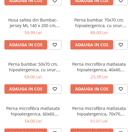
ADAUGA IN COS
ADAUGA IN COS
Top saltele 5 cm
180x200 cm, antialergenica,
Scaune manager
alb
Top saltele 10 cm
Mobilier bucatarie
Top saltele memory 5 cm
Husa saltea din Bumbac-
Perna bumbac 70x70 cm,
Mese bucatarie
Top saltele MemoHR 6.5 cm
Jersey ML 140 x 200 cm,
hipoalergenica, cu snur,
Scaune pentru bucatarie
lavabila la 40°C, prindere cu
umplutura bilute siliconizate,
Saltele ieftine
59,99 Lei
89,00 Lei
elastic
lavabila la 40°C, alb
Mobila bucatarie
Saltele cu plasa de arcuri
Seturi mese si scaune bucatarie
ADAUGA IN COS
ADAUGA IN COS
Saltele cu spuma
Mobilier hol
Mobila hol
Perna bumbac 50x70 cm,
Perna microfibra matlasata
Suporturi si rafturi pantofi
hipoalergenica, cu snur,
hipoalergenica, 40x40,
umplutura bilute siliconizate,
umplutura bilute siliconizate,
Portmantouri
69,00 Lei
23,39 Lei
lavabila la 40°C, alb
lavabila la 95°C, alb
Pantofare
ADAUGA IN COS
ADAUGA IN COS
Seturi mobilier hol
Stender haine
Suport pentru umerase
Perna microfibra matlasata
Perna microfibra matlasata
hipoalergenica, 60x60,
hipoalergenica, 70x70,
Etajere
umplutura bilute siliconizate,
umplutura bilute siliconizate,
54,00 Lei
61,01 Lei
Cuiere
lavabila la 95°C, alb
lavabila la 95°C, alb
Mobilier gradinita