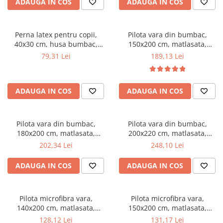
ADAUGA IN COS
ADAUGA IN COS
Mese gradinita
Scaune gradinita
Perna latex pentru copii,
Pilota vara din bumbac,
Set mese si scaune gradinita
40x30 cm, husa bumbac,
150x200 cm, matlasata,
Mobilier copii
antialergenica,
umplutura bilute siliconizate,
79,31 Lei
189,13 Lei
antibacteriana, ecologica
densitate 200 g/m², lavabila la
Mobila camera copii
90°C, alb
Scaune birou pentru copii
ADAUGA IN COS
ADAUGA IN COS
Saltele patuturi copii
Paturi copii
Masa si scaune gradinita
Pilota vara din bumbac,
Pilota vara din bumbac,
Seturi comode living si dormitor
180x200 cm, matlasata,
200x220 cm, matlasata,
umplutura bilute siliconizate,
umplutura bilute siliconizate,
202,34 Lei
248,10 Lei
densitate 200 g/m², lavabila la
densitate 200 g/m², lavabila la
90°C, alb
90°C, alb
ADAUGA IN COS
ADAUGA IN COS
Pilota microfibra vara,
Pilota microfibra vara,
140x200 cm, matlasata,
150x200 cm, matlasata,
hipoalergenica, usoara,
hipoalergenica, usoara,
128,12 Lei
131,17 Lei