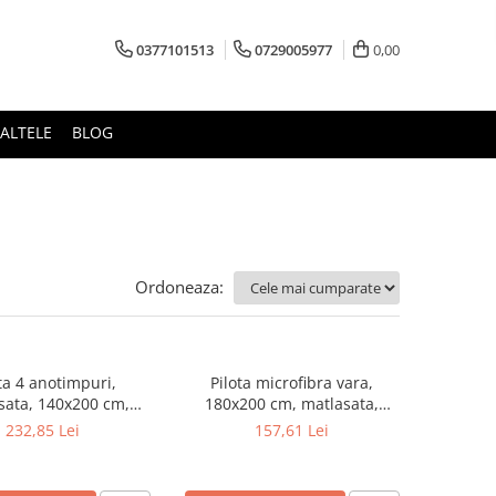
0377101513
0729005977
0,00
ALTELE
BLOG
Ordoneaza:
ta 4 anotimpuri,
Pilota microfibra vara,
sata, 140x200 cm,
180x200 cm, matlasata,
 bilute siliconizate,
hipoalergenica, usoara,
232,85 Lei
157,61 Lei
sitate 320 g/m²,
umplutura bilute siliconizate,
rgenica, lavabila la
densitate 200 g/m², lavabila la
95°C, alb
95°C, alb