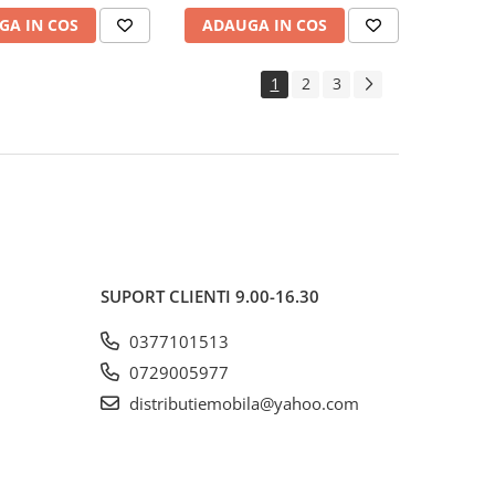
95°C, alb
g/m², lavabila la 95°C, alb
GA IN COS
ADAUGA IN COS
1
2
3
SUPORT CLIENTI
9.00-16.30
0377101513
0729005977
distributiemobila@yahoo.com