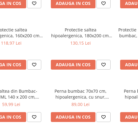
A IN COS
ADAUGA IN COS
ADAU
otectie saltea
Protectie saltea
Protectie
genica, 160x200 cm,
hipoalergenica, 180x200 cm,
bumbac, 
rotunjite, matlasata
colturi rotunjite, matlasata
poliuret
118,97 Lei
130,15 Lei
nic, antialergenica,
ultrasonic, antialergenica,
bila la 95°C, alb
lavabila la 95°C, alb
A IN COS
ADAUGA IN COS
ADAU
altea din Bumbac-
Perna bumbac 70x70 cm,
Perna
 ML 140 x 200 cm,
hipoalergenica, cu snur,
hipoal
 la 40°C, prindere cu
umplutura bilute siliconizate,
umplutura
59,99 Lei
89,00 Lei
elastic
lavabila la 40°C, alb
lava
A IN COS
ADAUGA IN COS
ADAU