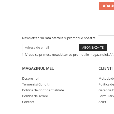
densitate
ADAUG
Mese gradinita
Scaune gradinita
Set mese si scaune gradinita
Mobilier copii
Mobila camera copii
Newsletter
Nu rata ofertele si promotiile noastre
Scaune birou pentru copii
Saltele patuturi copii
Paturi copii
Vreau sa primesc newsletter cu promotiile magazinului. Af
Masa si scaune gradinita
Seturi comode living si dormitor
MAGAZINUL MEU
CLIENTI
Despre noi
Metode de
Termeni si Conditii
Politica d
Politica de Confidentialitate
Garantia 
Politica de livrare
Formular 
Contact
ANPC