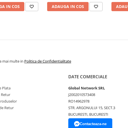
 200 g/m², lavabila la
95°C, alb
A IN COS
ADAUGA IN COS
ADAU
95°C, alb
la mai multe in
Politica de Confidentialitate
DATE COMERCIALE
 Plata
Global Network SRL
e Retur
J2002010573408
Produselor
RO14962978
de Retur
STR. ARGONULUI 15, SECT.3
BUCURESTI, BUCURESTI
Contacteaza-ne