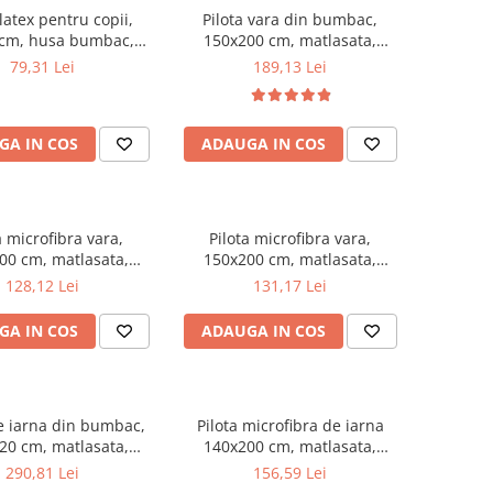
latex pentru copii,
Pilota vara din bumbac,
 cm, husa bumbac,
150x200 cm, matlasata,
ntialergenica,
umplutura bilute siliconizate,
79,31 Lei
189,13 Lei
cteriana, ecologica
densitate 200 g/m², lavabila la
90°C, alb
GA IN COS
ADAUGA IN COS
a microfibra vara,
Pilota microfibra vara,
00 cm, matlasata,
150x200 cm, matlasata,
lergenica, usoara,
hipoalergenica, usoara,
128,12 Lei
131,17 Lei
 bilute siliconizate,
umplutura bilute siliconizate,
 200 g/m², lavabila la
densitate 200 g/m², lavabila la
GA IN COS
ADAUGA IN COS
95°C, alb
95°C, alb
de iarna din bumbac,
Pilota microfibra de iarna
20 cm, matlasata,
140x200 cm, matlasata,
 bilute siliconizate,
umplutura bilute siliconizate,
290,81 Lei
156,59 Lei
 400 g/m², lavabila la
antialergenica, densitate 400