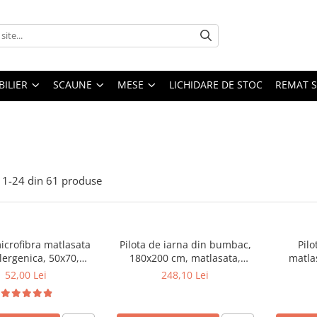
ILIER
SCAUNE
MESE
LICHIDARE DE STOC
REMAT S
1-
24
din
61
produse
icrofibra matlasata
Pilota de iarna din bumbac,
Pilo
lergenica, 50x70,
180x200 cm, matlasata,
matla
 bilute siliconizate,
umplutura bilute siliconizate,
umplutura
52,00 Lei
248,10 Lei
bila la 95°C, alb
densitate 400 g/m², lavabila la
den
95°C, alb
antiale