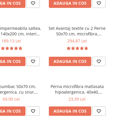
GA IN COS
ADAUGA IN COS
 impermeabila saltea,
Set Avantaj textile cu 2 Perne
140x200 cm, interior
50x70 cm, microfibra,
an, lavabila la 90°C,
umplutura fibra siliconizata,
189,13 Lei
294,87 Lei
alb
protectie hipoalergenica
140x200 cm, matlasata
ultrasonic si pilota iarna
GA IN COS
ADAUGA IN COS
180x200 cm, antialergenica,
alb
 bumbac 50x70 cm,
Perna microfibra matlasata
ergenica, cu snur,
hipoalergenica, 40x40,
 bilute siliconizate,
umplutura bilute siliconizate,
69,00 Lei
23,39 Lei
bila la 40°C, alb
lavabila la 95°C, alb
GA IN COS
ADAUGA IN COS