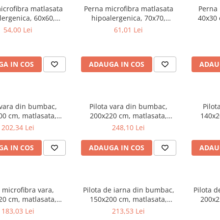
icrofibra matlasata
Perna microfibra matlasata
Perna 
lergenica, 60x60,
hipoalergenica, 70x70,
40x30
 bilute siliconizate,
umplutura bilute siliconizate,
a
54,00 Lei
61,01 Lei
bila la 95°C, alb
lavabila la 95°C, alb
antiba
A IN COS
ADAUGA IN COS
ADAU
 vara din bumbac,
Pilota vara din bumbac,
Pilot
00 cm, matlasata,
200x220 cm, matlasata,
140x2
 bilute siliconizate,
umplutura bilute siliconizate,
hipoa
202,34 Lei
248,10 Lei
 200 g/m², lavabila la
densitate 200 g/m², lavabila la
umplutura
90°C, alb
90°C, alb
densitate
A IN COS
ADAUGA IN COS
ADAU
a microfibra vara,
Pilota de iarna din bumbac,
Pilota 
20 cm, matlasata,
150x200 cm, matlasata,
200x2
ergenica, usoara,
umplutura bilute siliconizate,
umplutura
183,03 Lei
213,53 Lei
 bilute siliconizate,
densitate 400 g/m², lavabila la
densitate