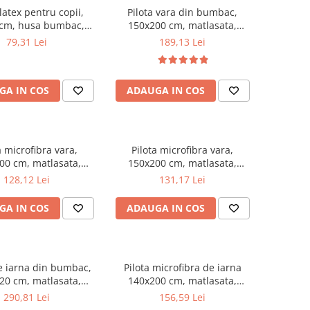
latex pentru copii,
Pilota vara din bumbac,
 cm, husa bumbac,
150x200 cm, matlasata,
ntialergenica,
umplutura bilute siliconizate,
79,31 Lei
189,13 Lei
cteriana, ecologica
densitate 200 g/m², lavabila la
90°C, alb
GA IN COS
ADAUGA IN COS
a microfibra vara,
Pilota microfibra vara,
00 cm, matlasata,
150x200 cm, matlasata,
lergenica, usoara,
hipoalergenica, usoara,
128,12 Lei
131,17 Lei
 bilute siliconizate,
umplutura bilute siliconizate,
 200 g/m², lavabila la
densitate 200 g/m², lavabila la
GA IN COS
ADAUGA IN COS
95°C, alb
95°C, alb
de iarna din bumbac,
Pilota microfibra de iarna
20 cm, matlasata,
140x200 cm, matlasata,
 bilute siliconizate,
umplutura bilute siliconizate,
290,81 Lei
156,59 Lei
 400 g/m², lavabila la
antialergenica, densitate 400