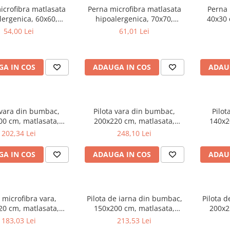
icrofibra matlasata
Perna microfibra matlasata
Perna 
lergenica, 60x60,
hipoalergenica, 70x70,
40x30
 bilute siliconizate,
umplutura bilute siliconizate,
a
54,00 Lei
61,01 Lei
bila la 95°C, alb
lavabila la 95°C, alb
antiba
A IN COS
ADAUGA IN COS
ADAU
 vara din bumbac,
Pilota vara din bumbac,
Pilot
00 cm, matlasata,
200x220 cm, matlasata,
140x2
 bilute siliconizate,
umplutura bilute siliconizate,
hipoa
202,34 Lei
248,10 Lei
 200 g/m², lavabila la
densitate 200 g/m², lavabila la
umplutura
90°C, alb
90°C, alb
densitate
A IN COS
ADAUGA IN COS
ADAU
a microfibra vara,
Pilota de iarna din bumbac,
Pilota 
20 cm, matlasata,
150x200 cm, matlasata,
200x2
ergenica, usoara,
umplutura bilute siliconizate,
umplutura
183,03 Lei
213,53 Lei
 bilute siliconizate,
densitate 400 g/m², lavabila la
densitate