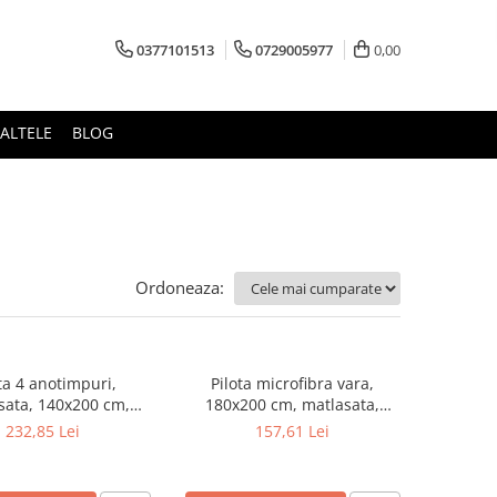
0377101513
0729005977
0,00
ALTELE
BLOG
Ordoneaza:
ta 4 anotimpuri,
Pilota microfibra vara,
sata, 140x200 cm,
180x200 cm, matlasata,
 bilute siliconizate,
hipoalergenica, usoara,
232,85 Lei
157,61 Lei
sitate 320 g/m²,
umplutura bilute siliconizate,
rgenica, lavabila la
densitate 200 g/m², lavabila la
95°C, alb
95°C, alb