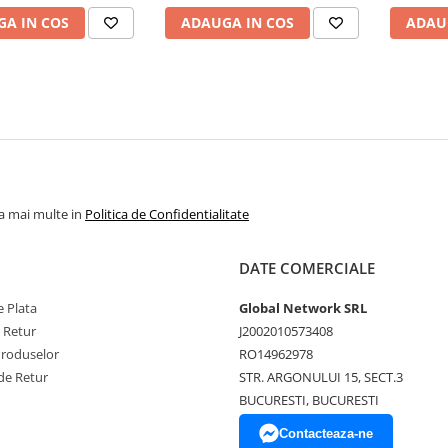
 200 g/m², lavabila la
95°C, alb
A IN COS
ADAUGA IN COS
ADAU
95°C, alb
la mai multe in
Politica de Confidentialitate
DATE COMERCIALE
 Plata
Global Network SRL
e Retur
J2002010573408
Produselor
RO14962978
de Retur
STR. ARGONULUI 15, SECT.3
BUCURESTI, BUCURESTI
Contacteaza-ne