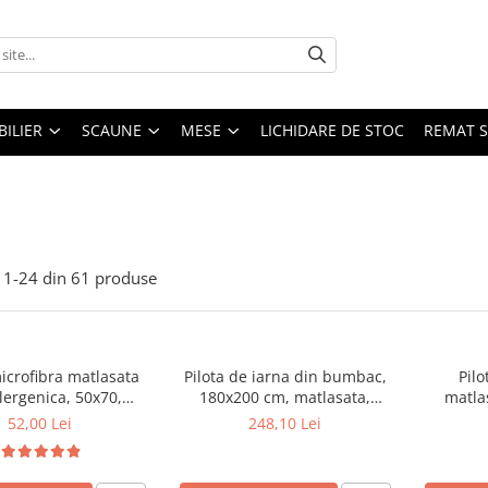
ILIER
SCAUNE
MESE
LICHIDARE DE STOC
REMAT S
1-
24
din
61
produse
icrofibra matlasata
Pilota de iarna din bumbac,
Pilo
lergenica, 50x70,
180x200 cm, matlasata,
matla
 bilute siliconizate,
umplutura bilute siliconizate,
umplutura
52,00 Lei
248,10 Lei
bila la 95°C, alb
densitate 400 g/m², lavabila la
den
95°C, alb
antiale