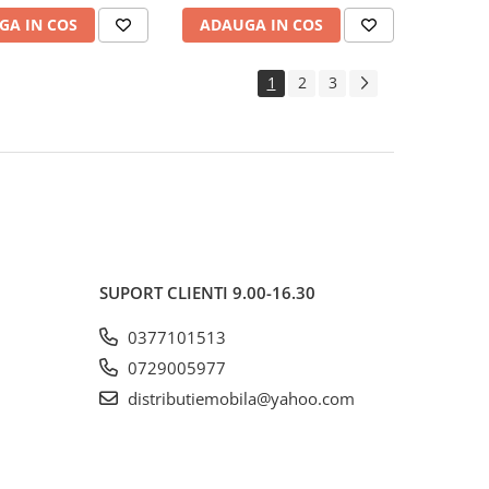
95°C, alb
g/m², lavabila la 95°C, alb
GA IN COS
ADAUGA IN COS
1
2
3
SUPORT CLIENTI
9.00-16.30
0377101513
0729005977
distributiemobila@yahoo.com