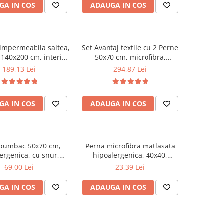
GA IN COS
ADAUGA IN COS
 impermeabila saltea,
Set Avantaj textile cu 2 Perne
140x200 cm, interior
50x70 cm, microfibra,
an, lavabila la 90°C,
umplutura fibra siliconizata,
189,13 Lei
294,87 Lei
alb
protectie hipoalergenica
140x200 cm, matlasata
ultrasonic si pilota iarna
GA IN COS
ADAUGA IN COS
180x200 cm, antialergenica,
alb
 bumbac 50x70 cm,
Perna microfibra matlasata
ergenica, cu snur,
hipoalergenica, 40x40,
 bilute siliconizate,
umplutura bilute siliconizate,
69,00 Lei
23,39 Lei
bila la 40°C, alb
lavabila la 95°C, alb
GA IN COS
ADAUGA IN COS