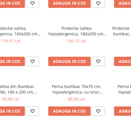
A IN COS
ADAUGA IN COS
ADAU
otectie saltea
Protectie saltea
Protectie
genica, 160x200 cm,
hipoalergenica, 180x200 cm,
bumbac, 
rotunjite, matlasata
colturi rotunjite, matlasata
poliuret
118,97 Lei
130,15 Lei
nic, antialergenica,
ultrasonic, antialergenica,
bila la 95°C, alb
lavabila la 95°C, alb
A IN COS
ADAUGA IN COS
ADAU
altea din Bumbac-
Perna bumbac 70x70 cm,
Perna
 ML 140 x 200 cm,
hipoalergenica, cu snur,
hipoal
 la 40°C, prindere cu
umplutura bilute siliconizate,
umplutura
59,99 Lei
89,00 Lei
elastic
lavabila la 40°C, alb
lava
A IN COS
ADAUGA IN COS
ADAU