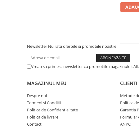
densitate
ADAUG
Mese gradinita
Scaune gradinita
Set mese si scaune gradinita
Mobilier copii
Mobila camera copii
Newsletter
Nu rata ofertele si promotiile noastre
Scaune birou pentru copii
Saltele patuturi copii
Paturi copii
Vreau sa primesc newsletter cu promotiile magazinului. Af
Masa si scaune gradinita
Seturi comode living si dormitor
MAGAZINUL MEU
CLIENTI
Despre noi
Metode de
Termeni si Conditii
Politica d
Politica de Confidentialitate
Garantia 
Politica de livrare
Formular 
Contact
ANPC