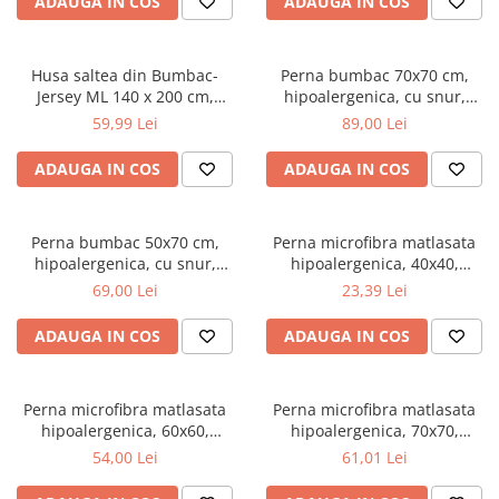
ADAUGA IN COS
ADAUGA IN COS
Top saltele 5 cm
180x200 cm, antialergenica,
Scaune manager
alb
Top saltele 10 cm
Mobilier bucatarie
Top saltele memory 5 cm
Husa saltea din Bumbac-
Perna bumbac 70x70 cm,
Mese bucatarie
Top saltele MemoHR 6.5 cm
Jersey ML 140 x 200 cm,
hipoalergenica, cu snur,
Scaune pentru bucatarie
lavabila la 40°C, prindere cu
umplutura bilute siliconizate,
Saltele ieftine
59,99 Lei
89,00 Lei
elastic
lavabila la 40°C, alb
Mobila bucatarie
Saltele cu plasa de arcuri
Seturi mese si scaune bucatarie
ADAUGA IN COS
ADAUGA IN COS
Saltele cu spuma
Mobilier hol
Mobila hol
Perna bumbac 50x70 cm,
Perna microfibra matlasata
Suporturi si rafturi pantofi
hipoalergenica, cu snur,
hipoalergenica, 40x40,
umplutura bilute siliconizate,
umplutura bilute siliconizate,
Portmantouri
69,00 Lei
23,39 Lei
lavabila la 40°C, alb
lavabila la 95°C, alb
Pantofare
ADAUGA IN COS
ADAUGA IN COS
Seturi mobilier hol
Stender haine
Suport pentru umerase
Perna microfibra matlasata
Perna microfibra matlasata
hipoalergenica, 60x60,
hipoalergenica, 70x70,
Etajere
umplutura bilute siliconizate,
umplutura bilute siliconizate,
54,00 Lei
61,01 Lei
Cuiere
lavabila la 95°C, alb
lavabila la 95°C, alb
Mobilier gradinita