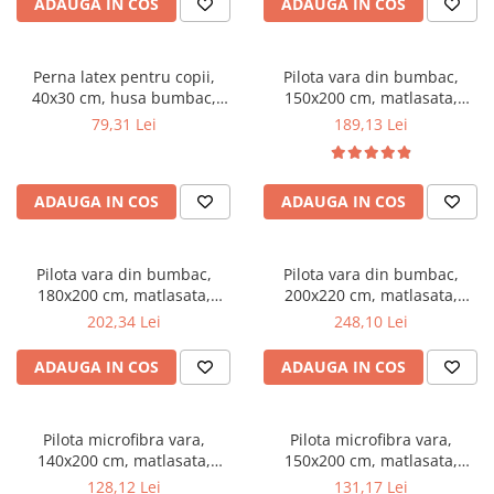
ADAUGA IN COS
ADAUGA IN COS
Mese gradinita
Scaune gradinita
Perna latex pentru copii,
Pilota vara din bumbac,
Set mese si scaune gradinita
40x30 cm, husa bumbac,
150x200 cm, matlasata,
Mobilier copii
antialergenica,
umplutura bilute siliconizate,
79,31 Lei
189,13 Lei
antibacteriana, ecologica
densitate 200 g/m², lavabila la
Mobila camera copii
90°C, alb
Scaune birou pentru copii
ADAUGA IN COS
ADAUGA IN COS
Saltele patuturi copii
Paturi copii
Masa si scaune gradinita
Pilota vara din bumbac,
Pilota vara din bumbac,
Seturi comode living si dormitor
180x200 cm, matlasata,
200x220 cm, matlasata,
umplutura bilute siliconizate,
umplutura bilute siliconizate,
202,34 Lei
248,10 Lei
densitate 200 g/m², lavabila la
densitate 200 g/m², lavabila la
90°C, alb
90°C, alb
ADAUGA IN COS
ADAUGA IN COS
Pilota microfibra vara,
Pilota microfibra vara,
140x200 cm, matlasata,
150x200 cm, matlasata,
hipoalergenica, usoara,
hipoalergenica, usoara,
128,12 Lei
131,17 Lei