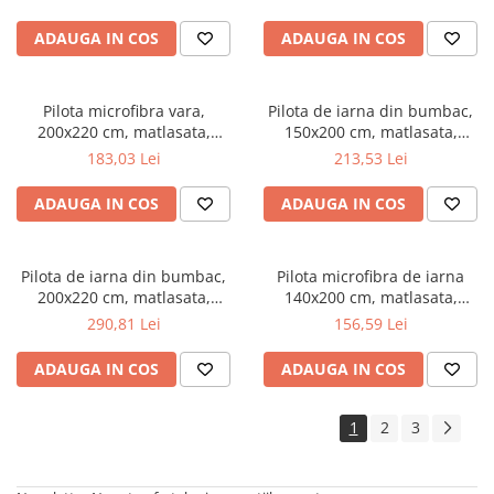
umplutura bilute siliconizate,
umplutura bilute siliconizate,
densitate 200 g/m², lavabila la
densitate 200 g/m², lavabila la
ADAUGA IN COS
ADAUGA IN COS
95°C, alb
95°C, alb
Pilota microfibra vara,
Pilota de iarna din bumbac,
200x220 cm, matlasata,
150x200 cm, matlasata,
hipoalergenica, usoara,
umplutura bilute siliconizate,
183,03 Lei
213,53 Lei
umplutura bilute siliconizate,
densitate 400 g/m², lavabila la
densitate 200 g/m², lavabila la
95°C, alb
ADAUGA IN COS
ADAUGA IN COS
95°C, alb
Pilota de iarna din bumbac,
Pilota microfibra de iarna
200x220 cm, matlasata,
140x200 cm, matlasata,
umplutura bilute siliconizate,
umplutura bilute siliconizate,
290,81 Lei
156,59 Lei
densitate 400 g/m², lavabila la
antialergenica, densitate 400
95°C, alb
g/m², lavabila la 95°C, alb
ADAUGA IN COS
ADAUGA IN COS
1
2
3