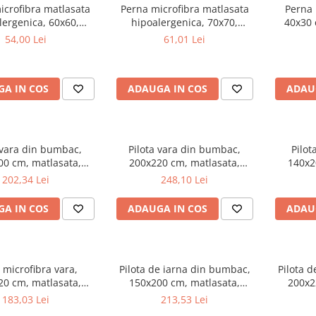
icrofibra matlasata
Perna microfibra matlasata
Perna 
lergenica, 60x60,
hipoalergenica, 70x70,
40x30
 bilute siliconizate,
umplutura bilute siliconizate,
a
54,00 Lei
61,01 Lei
bila la 95°C, alb
lavabila la 95°C, alb
antiba
A IN COS
ADAUGA IN COS
ADAU
 vara din bumbac,
Pilota vara din bumbac,
Pilot
00 cm, matlasata,
200x220 cm, matlasata,
140x2
 bilute siliconizate,
umplutura bilute siliconizate,
hipoa
202,34 Lei
248,10 Lei
 200 g/m², lavabila la
densitate 200 g/m², lavabila la
umplutura
90°C, alb
90°C, alb
densitate
A IN COS
ADAUGA IN COS
ADAU
a microfibra vara,
Pilota de iarna din bumbac,
Pilota 
20 cm, matlasata,
150x200 cm, matlasata,
200x2
ergenica, usoara,
umplutura bilute siliconizate,
umplutura
183,03 Lei
213,53 Lei
 bilute siliconizate,
densitate 400 g/m², lavabila la
densitate