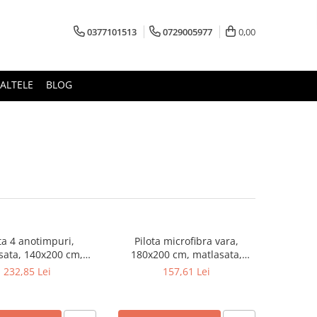
0377101513
0729005977
0,00
ALTELE
BLOG
ta 4 anotimpuri,
Pilota microfibra vara,
sata, 140x200 cm,
180x200 cm, matlasata,
 bilute siliconizate,
hipoalergenica, usoara,
232,85 Lei
157,61 Lei
sitate 320 g/m²,
umplutura bilute siliconizate,
rgenica, lavabila la
densitate 200 g/m², lavabila la
95°C, alb
95°C, alb