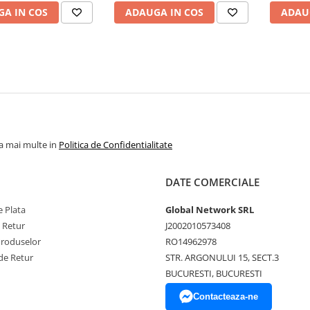
 200 g/m², lavabila la
95°C, alb
A IN COS
ADAUGA IN COS
ADAU
95°C, alb
la mai multe in
Politica de Confidentialitate
DATE COMERCIALE
 Plata
Global Network SRL
e Retur
J2002010573408
Produselor
RO14962978
de Retur
STR. ARGONULUI 15, SECT.3
BUCURESTI, BUCURESTI
Contacteaza-ne