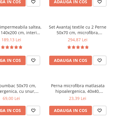
GA IN COS
ADAUGA IN COS
 impermeabila saltea,
Set Avantaj textile cu 2 Perne
140x200 cm, interior
50x70 cm, microfibra,
an, lavabila la 90°C,
umplutura fibra siliconizata,
189,13 Lei
294,87 Lei
alb
protectie hipoalergenica
140x200 cm, matlasata
ultrasonic si pilota iarna
GA IN COS
ADAUGA IN COS
180x200 cm, antialergenica,
alb
 bumbac 50x70 cm,
Perna microfibra matlasata
ergenica, cu snur,
hipoalergenica, 40x40,
 bilute siliconizate,
umplutura bilute siliconizate,
69,00 Lei
23,39 Lei
bila la 40°C, alb
lavabila la 95°C, alb
GA IN COS
ADAUGA IN COS