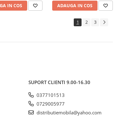
95°C, alb
g/m², lavabila la 95°C, alb
GA IN COS
ADAUGA IN COS
1
2
3
SUPORT CLIENTI
9.00-16.30
0377101513
0729005977
distributiemobila@yahoo.com