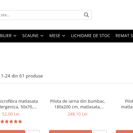
ILIER
SCAUNE
MESE
LICHIDARE DE STOC
REMAT S
1-
24
din
61
produse
icrofibra matlasata
Pilota de iarna din bumbac,
Pilo
lergenica, 50x70,
180x200 cm, matlasata,
matla
 bilute siliconizate,
umplutura bilute siliconizate,
umplutura
52,00 Lei
248,10 Lei
bila la 95°C, alb
densitate 400 g/m², lavabila la
den
95°C, alb
antiale