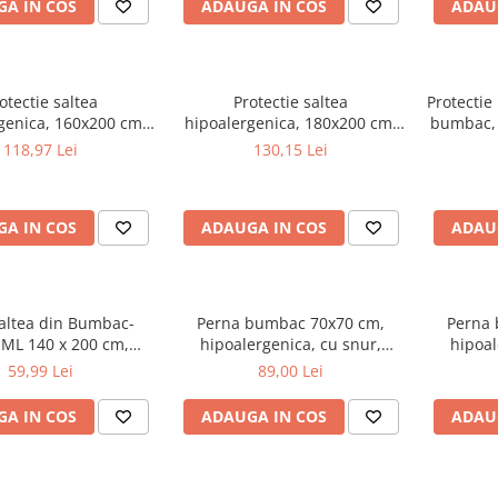
A IN COS
ADAUGA IN COS
ADAU
otectie saltea
Protectie saltea
Protectie
genica, 160x200 cm,
hipoalergenica, 180x200 cm,
bumbac, 
rotunjite, matlasata
colturi rotunjite, matlasata
poliuret
118,97 Lei
130,15 Lei
nic, antialergenica,
ultrasonic, antialergenica,
bila la 95°C, alb
lavabila la 95°C, alb
A IN COS
ADAUGA IN COS
ADAU
altea din Bumbac-
Perna bumbac 70x70 cm,
Perna
 ML 140 x 200 cm,
hipoalergenica, cu snur,
hipoal
 la 40°C, prindere cu
umplutura bilute siliconizate,
umplutura
59,99 Lei
89,00 Lei
elastic
lavabila la 40°C, alb
lava
A IN COS
ADAUGA IN COS
ADAU