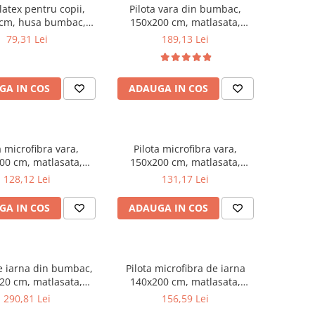
latex pentru copii,
Pilota vara din bumbac,
 cm, husa bumbac,
150x200 cm, matlasata,
ntialergenica,
umplutura bilute siliconizate,
79,31 Lei
189,13 Lei
cteriana, ecologica
densitate 200 g/m², lavabila la
90°C, alb
GA IN COS
ADAUGA IN COS
a microfibra vara,
Pilota microfibra vara,
00 cm, matlasata,
150x200 cm, matlasata,
lergenica, usoara,
hipoalergenica, usoara,
128,12 Lei
131,17 Lei
 bilute siliconizate,
umplutura bilute siliconizate,
 200 g/m², lavabila la
densitate 200 g/m², lavabila la
GA IN COS
ADAUGA IN COS
95°C, alb
95°C, alb
de iarna din bumbac,
Pilota microfibra de iarna
20 cm, matlasata,
140x200 cm, matlasata,
 bilute siliconizate,
umplutura bilute siliconizate,
290,81 Lei
156,59 Lei
 400 g/m², lavabila la
antialergenica, densitate 400