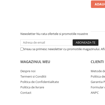
densitate
ADAUG
Mese gradinita
Scaune gradinita
Set mese si scaune gradinita
Mobilier copii
Mobila camera copii
Newsletter
Nu rata ofertele si promotiile noastre
Scaune birou pentru copii
Saltele patuturi copii
Vreau sa primesc newsletter cu promotiile magazinului. Af
Paturi copii
Masa si scaune gradinita
MAGAZINUL MEU
CLIENTI
Seturi comode living si dormitor
Despre noi
Metode de
Termeni si Conditii
Politica d
Politica de Confidentialitate
Garantia 
Politica de livrare
Formular 
Contact
ANPC