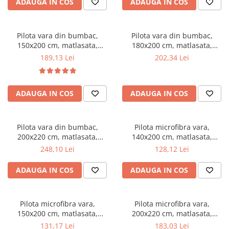
ADAUGA IN COS
ADAUGA IN COS
Mese gradinita
Scaune gradinita
Pilota vara din bumbac,
Pilota vara din bumbac,
Set mese si scaune gradinita
150x200 cm, matlasata,
180x200 cm, matlasata,
Mobilier copii
umplutura bilute siliconizate,
umplutura bilute siliconizate,
189,13 Lei
202,34 Lei
densitate 200 g/m², lavabila la
densitate 200 g/m², lavabila la
Mobila camera copii
90°C, alb
90°C, alb
Scaune birou pentru copii
ADAUGA IN COS
ADAUGA IN COS
Saltele patuturi copii
Paturi copii
Masa si scaune gradinita
Pilota vara din bumbac,
Pilota microfibra vara,
Seturi comode living si dormitor
200x220 cm, matlasata,
140x200 cm, matlasata,
umplutura bilute siliconizate,
hipoalergenica, usoara,
248,10 Lei
128,12 Lei
densitate 200 g/m², lavabila la
umplutura bilute siliconizate,
90°C, alb
densitate 200 g/m², lavabila la
ADAUGA IN COS
ADAUGA IN COS
95°C, alb
Pilota microfibra vara,
Pilota microfibra vara,
150x200 cm, matlasata,
200x220 cm, matlasata,
hipoalergenica, usoara,
hipoalergenica, usoara,
131,17 Lei
183,03 Lei