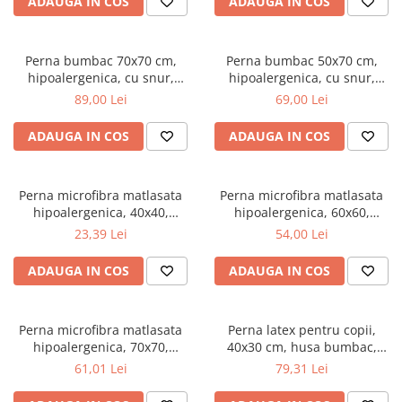
ADAUGA IN COS
ADAUGA IN COS
Top saltele 5 cm
180x200 cm, antialergenica,
Scaune manager
alb
Top saltele 10 cm
Mobilier bucatarie
Top saltele memory 5 cm
Perna bumbac 70x70 cm,
Perna bumbac 50x70 cm,
Mese bucatarie
Top saltele MemoHR 6.5 cm
hipoalergenica, cu snur,
hipoalergenica, cu snur,
Scaune pentru bucatarie
umplutura bilute siliconizate,
umplutura bilute siliconizate,
Saltele ieftine
89,00 Lei
69,00 Lei
lavabila la 40°C, alb
lavabila la 40°C, alb
Mobila bucatarie
Saltele cu plasa de arcuri
Seturi mese si scaune bucatarie
ADAUGA IN COS
ADAUGA IN COS
Saltele cu spuma
Mobilier hol
Mobila hol
Perna microfibra matlasata
Perna microfibra matlasata
Suporturi si rafturi pantofi
hipoalergenica, 40x40,
hipoalergenica, 60x60,
umplutura bilute siliconizate,
umplutura bilute siliconizate,
Portmantouri
23,39 Lei
54,00 Lei
lavabila la 95°C, alb
lavabila la 95°C, alb
Pantofare
ADAUGA IN COS
ADAUGA IN COS
Seturi mobilier hol
Stender haine
Suport pentru umerase
Perna microfibra matlasata
Perna latex pentru copii,
hipoalergenica, 70x70,
40x30 cm, husa bumbac,
Etajere
umplutura bilute siliconizate,
antialergenica,
61,01 Lei
79,31 Lei
Cuiere
lavabila la 95°C, alb
antibacteriana, ecologica
Mobilier gradinita