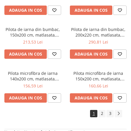
umplutura bilute siliconizate,
umplutura bilute siliconizate,
densitate 200 g/m², lavabila la
densitate 200 g/m², lavabila la
ADAUGA IN COS
ADAUGA IN COS
95°C, alb
95°C, alb
Pilota de iarna din bumbac,
Pilota de iarna din bumbac,
150x200 cm, matlasata,
200x220 cm, matlasata,
umplutura bilute siliconizate,
umplutura bilute siliconizate,
213,53 Lei
290,81 Lei
densitate 400 g/m², lavabila la
densitate 400 g/m², lavabila la
95°C, alb
95°C, alb
ADAUGA IN COS
ADAUGA IN COS
Pilota microfibra de iarna
Pilota microfibra de iarna
140x200 cm, matlasata,
150x200 cm, matlasata,
umplutura bilute siliconizate,
umplutura bilute siliconizate,
156,59 Lei
160,66 Lei
antialergenica, densitate 400
antialergenica, densitate 400
g/m², lavabila la 95°C, alb
g/m², lavabila la 95°C, alb
ADAUGA IN COS
ADAUGA IN COS
1
2
3