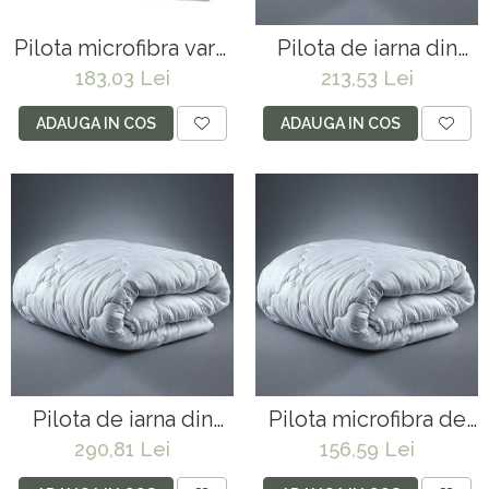
Pilota microfibra vara,
Pilota de iarna din
200x220 cm,
bumbac, 150x200 cm,
183,03 Lei
213,53 Lei
matlasata,
matlasata, umplutura
hipoalergenica,
bilute siliconizate,
ADAUGA IN COS
ADAUGA IN COS
usoara, umplutura
densitate 400 g/m²,
bilute siliconizate,
lavabila la 95°C, alb
densitate 200 g/m²,
lavabila la 95°C, alb
Pilota de iarna din
Pilota microfibra de
bumbac, 200x220 cm,
iarna 140x200 cm,
290,81 Lei
156,59 Lei
matlasata, umplutura
matlasata, umplutura