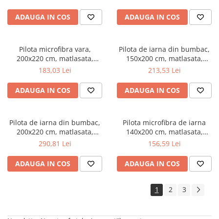
umplutura bilute siliconizate,
umplutura bilute siliconizate,
densitate 200 g/m², lavabila la
densitate 200 g/m², lavabila la
ADAUGA IN COS
ADAUGA IN COS
95°C, alb
95°C, alb
Pilota microfibra vara,
Pilota de iarna din bumbac,
200x220 cm, matlasata,
150x200 cm, matlasata,
hipoalergenica, usoara,
umplutura bilute siliconizate,
183,03 Lei
213,53 Lei
umplutura bilute siliconizate,
densitate 400 g/m², lavabila la
densitate 200 g/m², lavabila la
95°C, alb
ADAUGA IN COS
ADAUGA IN COS
95°C, alb
Pilota de iarna din bumbac,
Pilota microfibra de iarna
200x220 cm, matlasata,
140x200 cm, matlasata,
umplutura bilute siliconizate,
umplutura bilute siliconizate,
290,81 Lei
156,59 Lei
densitate 400 g/m², lavabila la
antialergenica, densitate 400
95°C, alb
g/m², lavabila la 95°C, alb
ADAUGA IN COS
ADAUGA IN COS
1
2
3