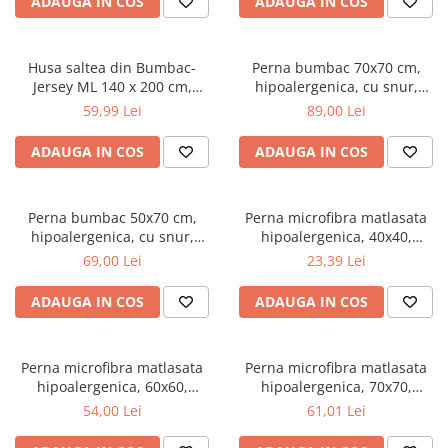
ADAUGA IN COS
ADAUGA IN COS
Top saltele 5 cm
180x200 cm, antialergenica,
Scaune manager
alb
Top saltele 10 cm
Mobilier bucatarie
Top saltele memory 5 cm
Husa saltea din Bumbac-
Perna bumbac 70x70 cm,
Mese bucatarie
Top saltele MemoHR 6.5 cm
Jersey ML 140 x 200 cm,
hipoalergenica, cu snur,
Scaune pentru bucatarie
lavabila la 40°C, prindere cu
umplutura bilute siliconizate,
Saltele ieftine
59,99 Lei
89,00 Lei
elastic
lavabila la 40°C, alb
Mobila bucatarie
Saltele cu plasa de arcuri
Seturi mese si scaune bucatarie
ADAUGA IN COS
ADAUGA IN COS
Saltele cu spuma
Mobilier hol
Mobila hol
Perna bumbac 50x70 cm,
Perna microfibra matlasata
Suporturi si rafturi pantofi
hipoalergenica, cu snur,
hipoalergenica, 40x40,
umplutura bilute siliconizate,
umplutura bilute siliconizate,
Portmantouri
69,00 Lei
23,39 Lei
lavabila la 40°C, alb
lavabila la 95°C, alb
Pantofare
ADAUGA IN COS
ADAUGA IN COS
Seturi mobilier hol
Stender haine
Suport pentru umerase
Perna microfibra matlasata
Perna microfibra matlasata
hipoalergenica, 60x60,
hipoalergenica, 70x70,
Etajere
umplutura bilute siliconizate,
umplutura bilute siliconizate,
54,00 Lei
61,01 Lei
Cuiere
lavabila la 95°C, alb
lavabila la 95°C, alb
Mobilier gradinita