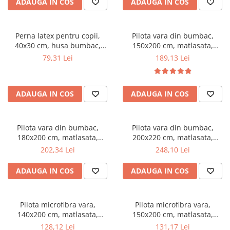
ADAUGA IN COS
ADAUGA IN COS
Mese gradinita
Scaune gradinita
Perna latex pentru copii,
Pilota vara din bumbac,
Set mese si scaune gradinita
40x30 cm, husa bumbac,
150x200 cm, matlasata,
Mobilier copii
antialergenica,
umplutura bilute siliconizate,
79,31 Lei
189,13 Lei
antibacteriana, ecologica
densitate 200 g/m², lavabila la
Mobila camera copii
90°C, alb
Scaune birou pentru copii
ADAUGA IN COS
ADAUGA IN COS
Saltele patuturi copii
Paturi copii
Masa si scaune gradinita
Pilota vara din bumbac,
Pilota vara din bumbac,
Seturi comode living si dormitor
180x200 cm, matlasata,
200x220 cm, matlasata,
umplutura bilute siliconizate,
umplutura bilute siliconizate,
202,34 Lei
248,10 Lei
densitate 200 g/m², lavabila la
densitate 200 g/m², lavabila la
90°C, alb
90°C, alb
ADAUGA IN COS
ADAUGA IN COS
Pilota microfibra vara,
Pilota microfibra vara,
140x200 cm, matlasata,
150x200 cm, matlasata,
hipoalergenica, usoara,
hipoalergenica, usoara,
128,12 Lei
131,17 Lei