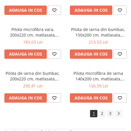
umplutura bilute siliconizate,
umplutura bilute siliconizate,
densitate 200 g/m², lavabila la
densitate 200 g/m², lavabila la
ADAUGA IN COS
ADAUGA IN COS
95°C, alb
95°C, alb
Pilota microfibra vara,
Pilota de iarna din bumbac,
200x220 cm, matlasata,
150x200 cm, matlasata,
hipoalergenica, usoara,
umplutura bilute siliconizate,
183,03 Lei
213,53 Lei
umplutura bilute siliconizate,
densitate 400 g/m², lavabila la
densitate 200 g/m², lavabila la
95°C, alb
ADAUGA IN COS
ADAUGA IN COS
95°C, alb
Pilota de iarna din bumbac,
Pilota microfibra de iarna
200x220 cm, matlasata,
140x200 cm, matlasata,
umplutura bilute siliconizate,
umplutura bilute siliconizate,
290,81 Lei
156,59 Lei
densitate 400 g/m², lavabila la
antialergenica, densitate 400
95°C, alb
g/m², lavabila la 95°C, alb
ADAUGA IN COS
ADAUGA IN COS
1
2
3