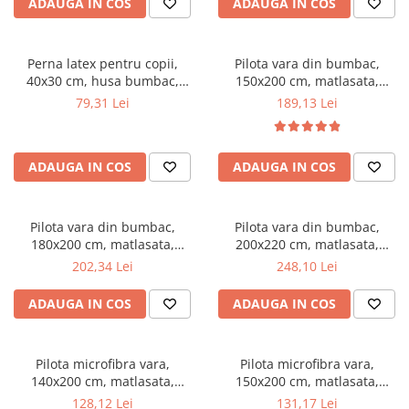
ADAUGA IN COS
ADAUGA IN COS
Mese gradinita
Scaune gradinita
Perna latex pentru copii,
Pilota vara din bumbac,
Set mese si scaune gradinita
40x30 cm, husa bumbac,
150x200 cm, matlasata,
Mobilier copii
antialergenica,
umplutura bilute siliconizate,
79,31 Lei
189,13 Lei
antibacteriana, ecologica
densitate 200 g/m², lavabila la
Mobila camera copii
90°C, alb
Scaune birou pentru copii
ADAUGA IN COS
ADAUGA IN COS
Saltele patuturi copii
Paturi copii
Masa si scaune gradinita
Pilota vara din bumbac,
Pilota vara din bumbac,
Seturi comode living si dormitor
180x200 cm, matlasata,
200x220 cm, matlasata,
umplutura bilute siliconizate,
umplutura bilute siliconizate,
202,34 Lei
248,10 Lei
densitate 200 g/m², lavabila la
densitate 200 g/m², lavabila la
90°C, alb
90°C, alb
ADAUGA IN COS
ADAUGA IN COS
Pilota microfibra vara,
Pilota microfibra vara,
140x200 cm, matlasata,
150x200 cm, matlasata,
hipoalergenica, usoara,
hipoalergenica, usoara,
128,12 Lei
131,17 Lei