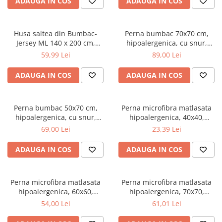
ADAUGA IN COS
ADAUGA IN COS
Top saltele 5 cm
180x200 cm, antialergenica,
Scaune manager
alb
Top saltele 10 cm
Mobilier bucatarie
Top saltele memory 5 cm
Husa saltea din Bumbac-
Perna bumbac 70x70 cm,
Mese bucatarie
Top saltele MemoHR 6.5 cm
Jersey ML 140 x 200 cm,
hipoalergenica, cu snur,
Scaune pentru bucatarie
lavabila la 40°C, prindere cu
umplutura bilute siliconizate,
Saltele ieftine
59,99 Lei
89,00 Lei
elastic
lavabila la 40°C, alb
Mobila bucatarie
Saltele cu plasa de arcuri
Seturi mese si scaune bucatarie
ADAUGA IN COS
ADAUGA IN COS
Saltele cu spuma
Mobilier hol
Mobila hol
Perna bumbac 50x70 cm,
Perna microfibra matlasata
Suporturi si rafturi pantofi
hipoalergenica, cu snur,
hipoalergenica, 40x40,
umplutura bilute siliconizate,
umplutura bilute siliconizate,
Portmantouri
69,00 Lei
23,39 Lei
lavabila la 40°C, alb
lavabila la 95°C, alb
Pantofare
ADAUGA IN COS
ADAUGA IN COS
Seturi mobilier hol
Stender haine
Suport pentru umerase
Perna microfibra matlasata
Perna microfibra matlasata
hipoalergenica, 60x60,
hipoalergenica, 70x70,
Etajere
umplutura bilute siliconizate,
umplutura bilute siliconizate,
54,00 Lei
61,01 Lei
Cuiere
lavabila la 95°C, alb
lavabila la 95°C, alb
Mobilier gradinita