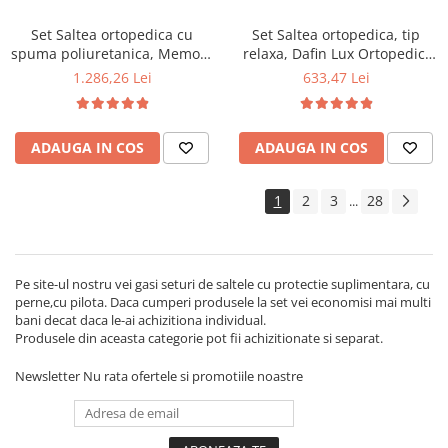
Set Saltea ortopedica cu
Set Saltea ortopedica, tip
spuma poliuretanica, Memory
relaxa, Dafin Lux Ortopedic,
Foam 5 cm Paris,
140x190x21cm, fermitate
1.286,26 Lei
633,47 Lei
140x200x23cm, fermitate tare,
medie, cu plasa de arcuri tip
sistem de aerisire perimetral
Bonell, fata vara-iarna, sistem
Saltex plus 2 perne matlasate
de aerisire cu butoni, Salt
ADAUGA IN COS
ADAUGA IN COS
microfibra 50x70cm, lavabile
Confort plus 2 perne
la 60°C
matlasate microfibra
50x70cm, lavabile la 60°C
1
2
3
28
...
Pe site-ul nostru vei gasi seturi de saltele cu protectie suplimentara, cu
perne,cu pilota. Daca cumperi produsele la set vei economisi mai multi
bani decat daca le-ai achizitiona individual.
Produsele din aceasta categorie pot fii achizitionate si separat.
Newsletter
Nu rata ofertele si promotiile noastre