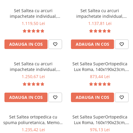
la 60°C
la 60°C
Mese gradinita
Set Saltea cu arcuri
Set Saltea cu arcuri
Scaune gradinita
impachetate individual,
impachetate individual,
Pocket Spring Milano,
Pocket Spring Milano,
Set mese si scaune gradinita
1.119,50 Lei
1.137,81 Lei
160x190x24cm, fermitate
160x200x24cm, fermitate
Mobilier copii
mediu spre soft, sistem de
mediu spre soft, sistem de
aerisire perimetral, Saltex
aerisire perimetral, Saltex
Mobila camera copii
ADAUGA IN COS
ADAUGA IN COS
plus 2 perne matlasate
plus 2 perne matlasate
Scaune birou pentru copii
microfibra 50x70cm, lavabile
microfibra 50x70cm, lavabile
Saltele patuturi copii
la 60°C
la 60°C
Paturi copii
Set Saltea cu arcuri
Set Saltea SuperOrtopedica
impachetate individual,
Lux Roma, 140x190x23cm,
Masa si scaune gradinita
Pocket Spring Milano,
fermitate tare, cu plasa arcuri
1.250,67 Lei
873,44 Lei
Seturi comode living si dormitor
180x200x24cm, fermitate
tip bonell, reversibila, sistem
mediu spre soft, sistem de
aerisire perimetral, Saltex
aerisire perimetral, Saltex
plus 2 perne matlasate
ADAUGA IN COS
ADAUGA IN COS
plus 2 perne matlasate
microfibra 50x70cm, lavabile
microfibra 50x70cm, lavabile
la 60°C
la 60°C
Set Saltea ortopedica cu
Set Saltea SuperOrtopedica
spuma poliuretanica, Memory
Lux Roma, 160x190x23cm,
Foam 5 cm Paris,
fermitate tare, cu plasa arcuri
1.235,42 Lei
976,13 Lei