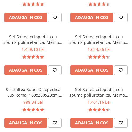
140x190x23cm, fermitate tare,
tip bonell, reversibila, sistem
sistem de aerisire perimetral,
aerisire perimetral, Saltex
Saltex plus 2 perne matlasate
plus 2 perne matlasate
ADAUGA IN COS
ADAUGA IN COS
microfibra 50x70cm, lavabile
microfibra 50x70cm, lavabile
la 60°C
la 60°C
Set Saltea ortopedica cu
Set Saltea ortopedica cu
spuma poliuretanica, Memory
spuma poliuretanica, Memory
Foam 5 cm Paris,
Foam 5 cm Paris,
1.458,10 Lei
1.624,86 Lei
160x200x23cm, fermitate tare,
180x200x23cm, fermitate tare,
sistem de aerisire perimetral
sistem de aerisire perimetral
Saltex plus 2 perne matlasate
Saltex plus 2 perne matlasate
ADAUGA IN COS
ADAUGA IN COS
microfibra 50x70cm, lavabile
microfibra 50x70cm, lavabile
la 60°C
la 60°C
Set Saltea SuperOrtopedica
Set Saltea ortopedica cu
Lux Roma, 160x200x23cm,
spuma poliuretanica, Memory
fermitate tare, cu plasa arcuri
Foam 5 cm Paris,
988,34 Lei
1.401,16 Lei
tip bonell, reversibila, sistem
160x190x23cm, fermitate tare,
aerisire perimetral, Saltex,
sistem de aerisire perimetral
plus 2 perne matlasate
Saltex plus 2 perne matlasate
ADAUGA IN COS
ADAUGA IN COS
microfibra 50x70cm, lavabile
microfibra 50x70cm, lavabile
la 60°C
la 60°C