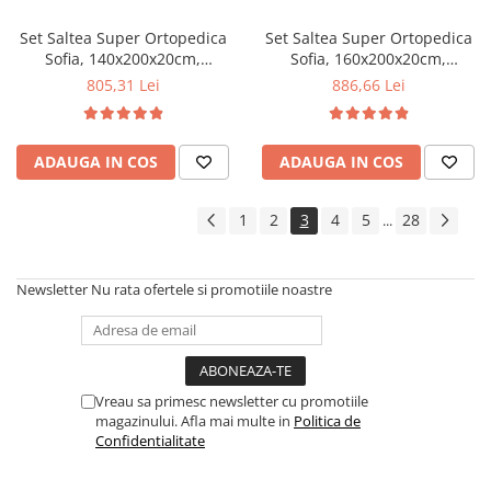
hipoalergenica, microfibra,
hipoalergenica, microfibra,
lavabila la 95°C
lavabila la 95°C
Set Saltea Super Ortopedica
Set Saltea Super Ortopedica
Sofia, 140x200x20cm,
Sofia, 160x200x20cm,
fermitate medie, cu plasa
fermitate medie, cu plasa
805,31 Lei
886,66 Lei
arcuri tip bonell, reversibila,
arcuri tip bonell, reversibila,
sistem aerisire cu butoni,
sistem aerisire cu butoni,
Saltex plus pilota
Saltex plus pilota microfibra
ADAUGA IN COS
ADAUGA IN COS
hipoalergenica iarna,
iarna, matlasata, umplutura
microfibra, umplutura
fibre de poliester, lavabila la
poliester, densitate 400g/mp,
95°C, 180x200cm
1
2
3
4
5
28
...
180x200cm
Newsletter
Nu rata ofertele si promotiile noastre
Vreau sa primesc newsletter cu promotiile
magazinului. Afla mai multe in
Politica de
Confidentialitate