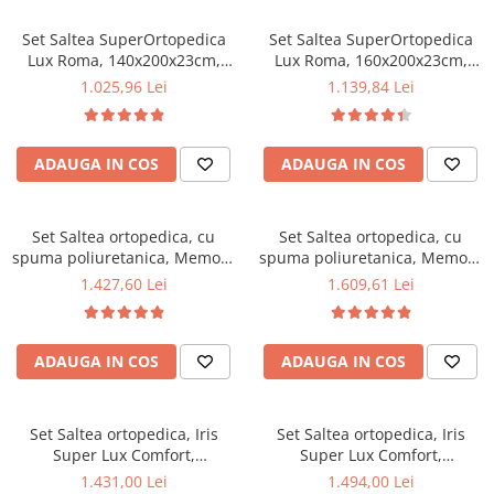
microfibra, lavabila la 95°C
microfibra, lavabila la 95°C
Mese gradinita
Set Saltea SuperOrtopedica
Set Saltea SuperOrtopedica
Scaune gradinita
Lux Roma, 140x200x23cm,
Lux Roma, 160x200x23cm,
fermitate tare, plasa arcuri tip
fermitate tare, plasa arcuri tip
Set mese si scaune gradinita
1.025,96 Lei
1.139,84 Lei
bonell, reversibila, sistem
bonell, reversibila, sistem
Mobilier copii
aerisire perimetral, Saltex
aerisire perimetral, Saltex
plus 2 perne matlasate,
plus 2 perne matlasate,
Mobila camera copii
ADAUGA IN COS
ADAUGA IN COS
umplutura poliester, 50x70cm
umplutura poliester, 50x70cm
Scaune birou pentru copii
si husa hipoalergenica,
si husa hipoalergenica,
Saltele patuturi copii
microfibra, lavabila la 95°C
microfibra, lavabila la 95°C
Paturi copii
Set Saltea ortopedica, cu
Set Saltea ortopedica, cu
spuma poliuretanica, Memory
spuma poliuretanica, Memory
Masa si scaune gradinita
Foam 5 cm Paris,
Foam 5 cm Paris,
1.427,60 Lei
1.609,61 Lei
Seturi comode living si dormitor
140x200x23cm, fermitate tare,
160x200x23cm, fermitate tare,
sistem de aerisire perimetral
sistem de aerisire perimetral
Saltex plus 2 perne matlasate,
Saltex plus 2 perne matlasate,
ADAUGA IN COS
ADAUGA IN COS
umplura poliester, 50x70cm si
umplutura poliester, 50x70cm
husa hipoalergenica,
si husa hipoalergenica,
microfibra, lavabila la 95°C
microfibra, lavabila la 95°C
Set Saltea ortopedica, Iris
Set Saltea ortopedica, Iris
Super Lux Comfort,
Super Lux Comfort,
140x200x26cm, fermitate tare,
160x200x26cm, fermitate tare,
1.431,00 Lei
1.494,00 Lei