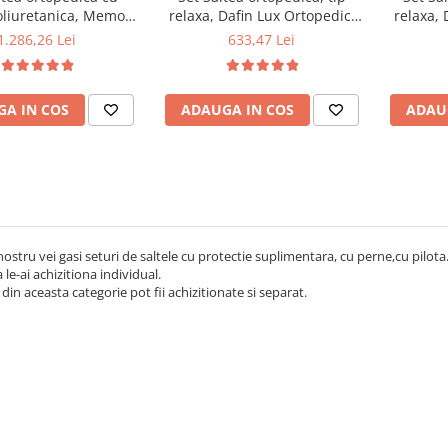
liuretanica, Memory
relaxa, Dafin Lux Ortopedic,
relaxa, 
am 5 cm Paris,
140x190x21cm, fermitate
140x20
1.286,26 Lei
633,47 Lei
3cm, fermitate tare,
medie, cu plasa de arcuri tip
medie, c
 aerisire perimetral
Bonell, fata vara-iarna, sistem
Bonell, f
us 2 perne matlasate
de aerisire cu butoni, Salt
de aeri
A IN COS
ADAUGA IN COS
ADAU
ra 50x70cm, lavabile
Confort plus 2 perne
Conf
la 60°C
matlasate microfibra
matl
50x70cm, lavabile la 60°C
50x70c
 nostru vei gasi seturi de saltele cu protectie suplimentara, cu perne,cu pilo
 le-ai achizitiona individual.
din aceasta categorie pot fii achizitionate si separat.