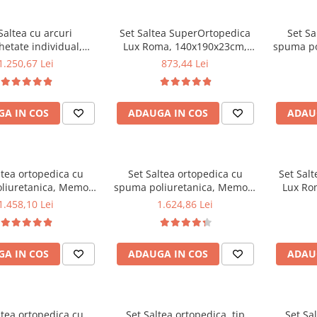
Saltea cu arcuri
Set Saltea SuperOrtopedica
Set Sa
etate individual,
Lux Roma, 140x190x23cm,
spuma po
t Spring Milano,
fermitate tare, cu plasa arcuri
Fo
1.250,67 Lei
873,44 Lei
0x24cm, fermitate
tip bonell, reversibila, sistem
140x190x2
pre soft, sistem de
aerisire perimetral, Saltex
sistem de
e perimetral, Saltex
plus 2 perne matlasate
Saltex p
A IN COS
ADAUGA IN COS
ADAU
2 perne matlasate
microfibra 50x70cm, lavabile
microfib
ra 50x70cm, lavabile
la 60°C
la 60°C
ltea ortopedica cu
Set Saltea ortopedica cu
Set Sal
liuretanica, Memory
spuma poliuretanica, Memory
Lux Ro
am 5 cm Paris,
Foam 5 cm Paris,
fermitate
1.458,10 Lei
1.624,86 Lei
3cm, fermitate tare,
180x200x23cm, fermitate tare,
tip bonel
 aerisire perimetral
sistem de aerisire perimetral
aerisir
us 2 perne matlasate
Saltex plus 2 perne matlasate
plus 
A IN COS
ADAUGA IN COS
ADAU
ra 50x70cm, lavabile
microfibra 50x70cm, lavabile
microfib
la 60°C
la 60°C
ltea ortopedica cu
Set Saltea ortopedica, tip
Set Sal