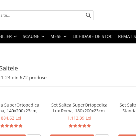
ILIER
SCAUNE
MESE
LICHIDARE DE STOC
REMAT S
Saltele
1-
24
din
672
produse
tea SuperOrtopedica
Set Saltea SuperOrtopedica
Set Salt
ma, 140x200x23cm,
Lux Roma, 180x200x23cm,
Standa
 tare, cu plasa arcuri
fermitate tare, cu plasa arcuri
160x200
884,62 Lei
1.112,39 Lei
l, reversibila, sistem
tip bonell, reversibila, sistem
Bonell, h
e perimetral, Saltex
aerisire perimetral, Saltex,
fermita
2 perne matlasate
plus 2 perne matlasate
Saltsib p