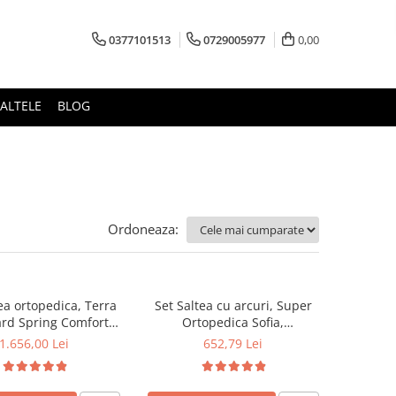
0377101513
0729005977
0,00
ALTELE
BLOG
Ordoneaza:
ea ortopedica, Terra
Set Saltea cu arcuri, Super
rd Spring Comfort
Ortopedica Sofia,
x26cm, plasa arcuri
140x190x20cm, fermitate
1.656,00 Lei
652,79 Lei
usa detasabila tricot,
medie, plasa arcuri tip Bonell,
te mediu spre tare,
reversibila, sistem aerisire cu
lus 2 perne matlasate
butoni, Saltex plus 2 perne