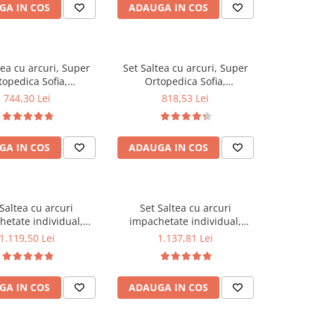
GA IN COS
ADAUGA IN COS
0x70cm, Husa
matlasate microfibra
rgenica, lavabila la
50x70cm, lavabile la 60°C
ilota vara microfibra
180x200cm
tea cu arcuri, Super
Set Saltea cu arcuri, Super
topedica Sofia,
Ortopedica Sofia,
0x20cm, fermitate
180x200x20cm, fermitate
744,30 Lei
818,53 Lei
asa arcuri tip Bonell,
medie, plasa arcuri tip Bonell,
la, sistem aerisire cu
reversibila, sistem aerisire cu
 Saltex plus 2 perne
butoni, Saltex plus 2 perne
GA IN COS
ADAUGA IN COS
asate microfibra
matlasate microfibra
m, lavabile la 60°C
50x70cm, lavabile la 60°C
Saltea cu arcuri
Set Saltea cu arcuri
hetate individual,
impachetate individual,
et Spring Milano,
Pocket Spring Milano,
1.119,50 Lei
1.137,81 Lei
0x24cm, fermitate
160x200x24cm, fermitate
pre soft, sistem de
mediu spre soft, sistem de
e perimetral, Saltex
aerisire perimetral, Saltex
GA IN COS
ADAUGA IN COS
2 perne matlasate
plus 2 perne matlasate
ra 50x70cm, lavabile
microfibra 50x70cm, lavabile
la 60°C
la 60°C