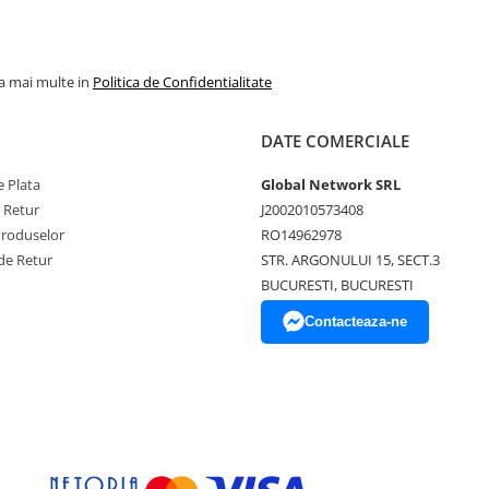
la mai multe in
Politica de Confidentialitate
DATE COMERCIALE
 Plata
Global Network SRL
e Retur
J2002010573408
Produselor
RO14962978
de Retur
STR. ARGONULUI 15, SECT.3
BUCURESTI, BUCURESTI
Contacteaza-ne