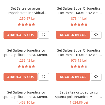
la 60°C
la 60°C
Mese gradinita
Set Saltea cu arcuri
Set Saltea SuperOrtopedica
Scaune gradinita
impachetate individual,
Lux Roma, 140x190x23cm,
Pocket Spring Milano,
fermitate tare, cu plasa arcuri
Set mese si scaune gradinita
1.250,67 Lei
873,44 Lei
180x200x24cm, fermitate
tip bonell, reversibila, sistem
Mobilier copii
mediu spre soft, sistem de
aerisire perimetral, Saltex
aerisire perimetral, Saltex
plus 2 perne matlasate
Mobila camera copii
ADAUGA IN COS
ADAUGA IN COS
plus 2 perne matlasate
microfibra 50x70cm, lavabile
Scaune birou pentru copii
microfibra 50x70cm, lavabile
la 60°C
Saltele patuturi copii
la 60°C
Paturi copii
Set Saltea ortopedica cu
Set Saltea SuperOrtopedica
spuma poliuretanica, Memory
Lux Roma, 160x190x23cm,
Masa si scaune gradinita
Foam 5 cm Paris,
fermitate tare, cu plasa arcuri
1.235,42 Lei
976,13 Lei
Seturi comode living si dormitor
140x190x23cm, fermitate tare,
tip bonell, reversibila, sistem
sistem de aerisire perimetral,
aerisire perimetral, Saltex
Saltex plus 2 perne matlasate
plus 2 perne matlasate
ADAUGA IN COS
ADAUGA IN COS
microfibra 50x70cm, lavabile
microfibra 50x70cm, lavabile
la 60°C
la 60°C
Set Saltea ortopedica cu
Set Saltea ortopedica cu
spuma poliuretanica, Memory
spuma poliuretanica, Memory
Foam 5 cm Paris,
Foam 5 cm Paris,
1.458,10 Lei
1.624,86 Lei