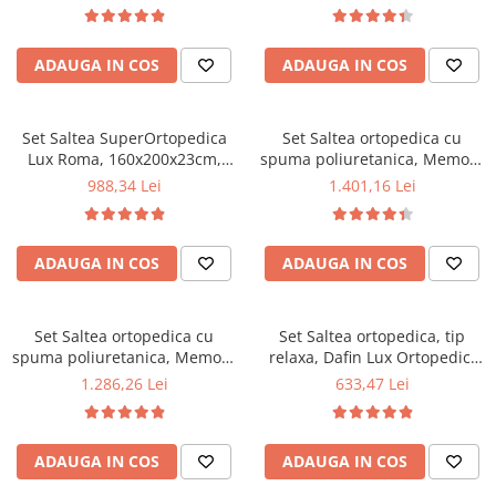
160x200x23cm, fermitate tare,
180x200x23cm, fermitate tare,
sistem de aerisire perimetral
sistem de aerisire perimetral
Saltex plus 2 perne matlasate
Saltex plus 2 perne matlasate
ADAUGA IN COS
ADAUGA IN COS
microfibra 50x70cm, lavabile
microfibra 50x70cm, lavabile
la 60°C
la 60°C
Set Saltea SuperOrtopedica
Set Saltea ortopedica cu
Lux Roma, 160x200x23cm,
spuma poliuretanica, Memory
fermitate tare, cu plasa arcuri
Foam 5 cm Paris,
988,34 Lei
1.401,16 Lei
tip bonell, reversibila, sistem
160x190x23cm, fermitate tare,
aerisire perimetral, Saltex,
sistem de aerisire perimetral
plus 2 perne matlasate
Saltex plus 2 perne matlasate
ADAUGA IN COS
ADAUGA IN COS
microfibra 50x70cm, lavabile
microfibra 50x70cm, lavabile
la 60°C
la 60°C
Set Saltea ortopedica cu
Set Saltea ortopedica, tip
spuma poliuretanica, Memory
relaxa, Dafin Lux Ortopedic,
Foam 5 cm Paris,
140x190x21cm, fermitate
1.286,26 Lei
633,47 Lei
140x200x23cm, fermitate tare,
medie, cu plasa de arcuri tip
sistem de aerisire perimetral
Bonell, fata vara-iarna, sistem
Saltex plus 2 perne matlasate
de aerisire cu butoni, Salt
ADAUGA IN COS
ADAUGA IN COS
microfibra 50x70cm, lavabile
Confort plus 2 perne
la 60°C
matlasate microfibra