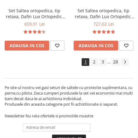
50x70cm, lavabile la 60°C
Set Saltea ortopedica, tip
Set Saltea ortopedica, tip
relaxa, Dafin Lux Ortopedic,
relaxa, Dafin Lux Ortopedic,
140x200x21cm, fermitate
160x190x21cm, fermitate
659,91 Lei
727,02 Lei
medie, cu plasa de arcuri tip
medie, cu plasa de arcuri tip
Bonell, fata vara-iarna, sistem
Bonell, fata vara-iarna, sistem
de aerisire cu butoni, Salt
de aerisire cu butoni, Salt
ADAUGA IN COS
ADAUGA IN COS
Confort plus 2 perne
Confort plus 2 perne
matlasate microfibra
matlasate microfibra
50x70cm, lavabile la 60°C
50x70cm, lavabile la 60°C
1
2
3
28
...
Pe site-ul nostru vei gasi seturi de saltele cu protectie suplimentara, cu
perne,cu pilota. Daca cumperi produsele la set vei economisi mai multi
bani decat daca le-ai achizitiona individual.
Produsele din aceasta categorie pot fii achizitionate si separat.
Newsletter
Nu rata ofertele si promotiile noastre