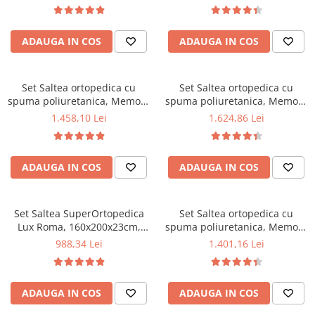
140x190x23cm, fermitate tare,
tip bonell, reversibila, sistem
sistem de aerisire perimetral,
aerisire perimetral, Saltex
Saltex plus 2 perne matlasate
plus 2 perne matlasate
ADAUGA IN COS
ADAUGA IN COS
microfibra 50x70cm, lavabile
microfibra 50x70cm, lavabile
la 60°C
la 60°C
Set Saltea ortopedica cu
Set Saltea ortopedica cu
spuma poliuretanica, Memory
spuma poliuretanica, Memory
Foam 5 cm Paris,
Foam 5 cm Paris,
1.458,10 Lei
1.624,86 Lei
160x200x23cm, fermitate tare,
180x200x23cm, fermitate tare,
sistem de aerisire perimetral
sistem de aerisire perimetral
Saltex plus 2 perne matlasate
Saltex plus 2 perne matlasate
ADAUGA IN COS
ADAUGA IN COS
microfibra 50x70cm, lavabile
microfibra 50x70cm, lavabile
la 60°C
la 60°C
Set Saltea SuperOrtopedica
Set Saltea ortopedica cu
Lux Roma, 160x200x23cm,
spuma poliuretanica, Memory
fermitate tare, cu plasa arcuri
Foam 5 cm Paris,
988,34 Lei
1.401,16 Lei
tip bonell, reversibila, sistem
160x190x23cm, fermitate tare,
aerisire perimetral, Saltex,
sistem de aerisire perimetral
plus 2 perne matlasate
Saltex plus 2 perne matlasate
ADAUGA IN COS
ADAUGA IN COS
microfibra 50x70cm, lavabile
microfibra 50x70cm, lavabile
la 60°C
la 60°C