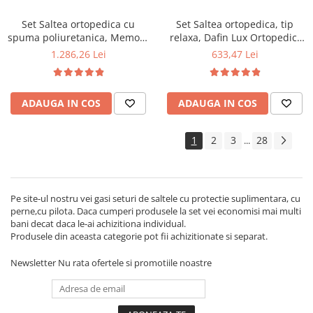
Set Saltea ortopedica cu
Set Saltea ortopedica, tip
spuma poliuretanica, Memory
relaxa, Dafin Lux Ortopedic,
Foam 5 cm Paris,
140x190x21cm, fermitate
1.286,26 Lei
633,47 Lei
140x200x23cm, fermitate tare,
medie, cu plasa de arcuri tip
sistem de aerisire perimetral
Bonell, fata vara-iarna, sistem
Saltex plus 2 perne matlasate
de aerisire cu butoni, Salt
ADAUGA IN COS
ADAUGA IN COS
microfibra 50x70cm, lavabile
Confort plus 2 perne
la 60°C
matlasate microfibra
50x70cm, lavabile la 60°C
1
2
3
28
...
Pe site-ul nostru vei gasi seturi de saltele cu protectie suplimentara, cu
perne,cu pilota. Daca cumperi produsele la set vei economisi mai multi
bani decat daca le-ai achizitiona individual.
Produsele din aceasta categorie pot fii achizitionate si separat.
Newsletter
Nu rata ofertele si promotiile noastre