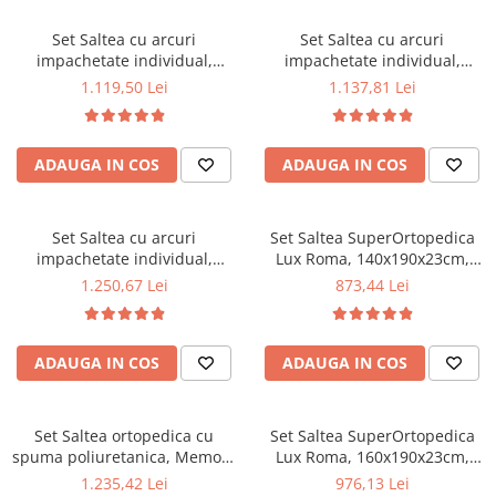
la 60°C
la 60°C
Mese gradinita
Set Saltea cu arcuri
Set Saltea cu arcuri
Scaune gradinita
impachetate individual,
impachetate individual,
Pocket Spring Milano,
Pocket Spring Milano,
Set mese si scaune gradinita
1.119,50 Lei
1.137,81 Lei
160x190x24cm, fermitate
160x200x24cm, fermitate
Mobilier copii
mediu spre soft, sistem de
mediu spre soft, sistem de
aerisire perimetral, Saltex
aerisire perimetral, Saltex
Mobila camera copii
ADAUGA IN COS
ADAUGA IN COS
plus 2 perne matlasate
plus 2 perne matlasate
Scaune birou pentru copii
microfibra 50x70cm, lavabile
microfibra 50x70cm, lavabile
Saltele patuturi copii
la 60°C
la 60°C
Paturi copii
Set Saltea cu arcuri
Set Saltea SuperOrtopedica
impachetate individual,
Lux Roma, 140x190x23cm,
Masa si scaune gradinita
Pocket Spring Milano,
fermitate tare, cu plasa arcuri
1.250,67 Lei
873,44 Lei
Seturi comode living si dormitor
180x200x24cm, fermitate
tip bonell, reversibila, sistem
mediu spre soft, sistem de
aerisire perimetral, Saltex
aerisire perimetral, Saltex
plus 2 perne matlasate
ADAUGA IN COS
ADAUGA IN COS
plus 2 perne matlasate
microfibra 50x70cm, lavabile
microfibra 50x70cm, lavabile
la 60°C
la 60°C
Set Saltea ortopedica cu
Set Saltea SuperOrtopedica
spuma poliuretanica, Memory
Lux Roma, 160x190x23cm,
Foam 5 cm Paris,
fermitate tare, cu plasa arcuri
1.235,42 Lei
976,13 Lei