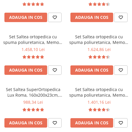
140x190x23cm, fermitate tare,
tip bonell, reversibila, sistem
sistem de aerisire perimetral,
aerisire perimetral, Saltex
Saltex plus 2 perne matlasate
plus 2 perne matlasate
ADAUGA IN COS
ADAUGA IN COS
microfibra 50x70cm, lavabile
microfibra 50x70cm, lavabile
la 60°C
la 60°C
Set Saltea ortopedica cu
Set Saltea ortopedica cu
spuma poliuretanica, Memory
spuma poliuretanica, Memory
Foam 5 cm Paris,
Foam 5 cm Paris,
1.458,10 Lei
1.624,86 Lei
160x200x23cm, fermitate tare,
180x200x23cm, fermitate tare,
sistem de aerisire perimetral
sistem de aerisire perimetral
Saltex plus 2 perne matlasate
Saltex plus 2 perne matlasate
ADAUGA IN COS
ADAUGA IN COS
microfibra 50x70cm, lavabile
microfibra 50x70cm, lavabile
la 60°C
la 60°C
Set Saltea SuperOrtopedica
Set Saltea ortopedica cu
Lux Roma, 160x200x23cm,
spuma poliuretanica, Memory
fermitate tare, cu plasa arcuri
Foam 5 cm Paris,
988,34 Lei
1.401,16 Lei
tip bonell, reversibila, sistem
160x190x23cm, fermitate tare,
aerisire perimetral, Saltex,
sistem de aerisire perimetral
plus 2 perne matlasate
Saltex plus 2 perne matlasate
ADAUGA IN COS
ADAUGA IN COS
microfibra 50x70cm, lavabile
microfibra 50x70cm, lavabile
la 60°C
la 60°C