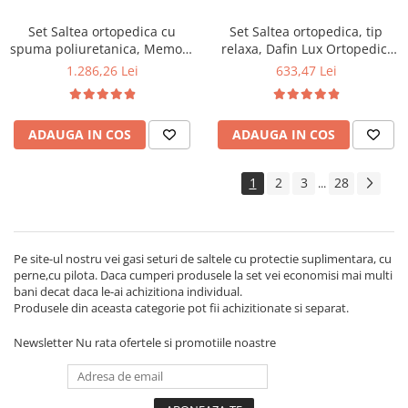
Set Saltea ortopedica cu
Set Saltea ortopedica, tip
spuma poliuretanica, Memory
relaxa, Dafin Lux Ortopedic,
Foam 5 cm Paris,
140x190x21cm, fermitate
1.286,26 Lei
633,47 Lei
140x200x23cm, fermitate tare,
medie, cu plasa de arcuri tip
sistem de aerisire perimetral
Bonell, fata vara-iarna, sistem
Saltex plus 2 perne matlasate
de aerisire cu butoni, Salt
ADAUGA IN COS
ADAUGA IN COS
microfibra 50x70cm, lavabile
Confort plus 2 perne
la 60°C
matlasate microfibra
50x70cm, lavabile la 60°C
1
2
3
28
...
Pe site-ul nostru vei gasi seturi de saltele cu protectie suplimentara, cu
perne,cu pilota. Daca cumperi produsele la set vei economisi mai multi
bani decat daca le-ai achizitiona individual.
Produsele din aceasta categorie pot fii achizitionate si separat.
Newsletter
Nu rata ofertele si promotiile noastre