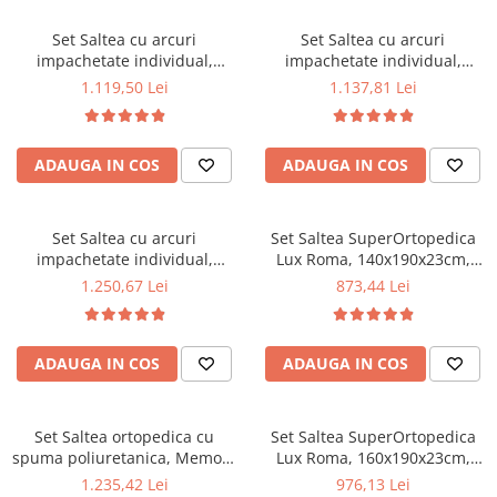
la 60°C
la 60°C
Mese gradinita
Set Saltea cu arcuri
Set Saltea cu arcuri
Scaune gradinita
impachetate individual,
impachetate individual,
Pocket Spring Milano,
Pocket Spring Milano,
Set mese si scaune gradinita
1.119,50 Lei
1.137,81 Lei
160x190x24cm, fermitate
160x200x24cm, fermitate
Mobilier copii
mediu spre soft, sistem de
mediu spre soft, sistem de
aerisire perimetral, Saltex
aerisire perimetral, Saltex
Mobila camera copii
ADAUGA IN COS
ADAUGA IN COS
plus 2 perne matlasate
plus 2 perne matlasate
Scaune birou pentru copii
microfibra 50x70cm, lavabile
microfibra 50x70cm, lavabile
Saltele patuturi copii
la 60°C
la 60°C
Paturi copii
Set Saltea cu arcuri
Set Saltea SuperOrtopedica
impachetate individual,
Lux Roma, 140x190x23cm,
Masa si scaune gradinita
Pocket Spring Milano,
fermitate tare, cu plasa arcuri
1.250,67 Lei
873,44 Lei
Seturi comode living si dormitor
180x200x24cm, fermitate
tip bonell, reversibila, sistem
mediu spre soft, sistem de
aerisire perimetral, Saltex
aerisire perimetral, Saltex
plus 2 perne matlasate
ADAUGA IN COS
ADAUGA IN COS
plus 2 perne matlasate
microfibra 50x70cm, lavabile
microfibra 50x70cm, lavabile
la 60°C
la 60°C
Set Saltea ortopedica cu
Set Saltea SuperOrtopedica
spuma poliuretanica, Memory
Lux Roma, 160x190x23cm,
Foam 5 cm Paris,
fermitate tare, cu plasa arcuri
1.235,42 Lei
976,13 Lei