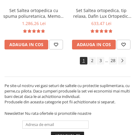
Set Saltea ortopedica cu
Set Saltea ortopedica, tip
spuma poliuretanica, Memory
relaxa, Dafin Lux Ortopedic,
Foam 5 cm Paris,
140x190x21cm, fermitate
1.286,26 Lei
633,47 Lei
140x200x23cm, fermitate tare,
medie, cu plasa de arcuri tip
sistem de aerisire perimetral
Bonell, fata vara-iarna, sistem
Saltex plus 2 perne matlasate
de aerisire cu butoni, Salt
ADAUGA IN COS
ADAUGA IN COS
microfibra 50x70cm, lavabile
Confort plus 2 perne
la 60°C
matlasate microfibra
50x70cm, lavabile la 60°C
1
2
3
28
...
Pe site-ul nostru vei gasi seturi de saltele cu protectie suplimentara, cu
perne,cu pilota. Daca cumperi produsele la set vei economisi mai multi
bani decat daca le-ai achizitiona individual.
Produsele din aceasta categorie pot fii achizitionate si separat.
Newsletter
Nu rata ofertele si promotiile noastre