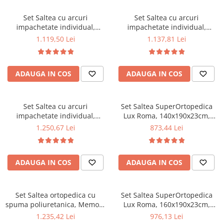
la 60°C
la 60°C
Mese gradinita
Set Saltea cu arcuri
Set Saltea cu arcuri
Scaune gradinita
impachetate individual,
impachetate individual,
Pocket Spring Milano,
Pocket Spring Milano,
Set mese si scaune gradinita
1.119,50 Lei
1.137,81 Lei
160x190x24cm, fermitate
160x200x24cm, fermitate
Mobilier copii
mediu spre soft, sistem de
mediu spre soft, sistem de
aerisire perimetral, Saltex
aerisire perimetral, Saltex
Mobila camera copii
ADAUGA IN COS
ADAUGA IN COS
plus 2 perne matlasate
plus 2 perne matlasate
Scaune birou pentru copii
microfibra 50x70cm, lavabile
microfibra 50x70cm, lavabile
Saltele patuturi copii
la 60°C
la 60°C
Paturi copii
Set Saltea cu arcuri
Set Saltea SuperOrtopedica
impachetate individual,
Lux Roma, 140x190x23cm,
Masa si scaune gradinita
Pocket Spring Milano,
fermitate tare, cu plasa arcuri
1.250,67 Lei
873,44 Lei
Seturi comode living si dormitor
180x200x24cm, fermitate
tip bonell, reversibila, sistem
mediu spre soft, sistem de
aerisire perimetral, Saltex
aerisire perimetral, Saltex
plus 2 perne matlasate
ADAUGA IN COS
ADAUGA IN COS
plus 2 perne matlasate
microfibra 50x70cm, lavabile
microfibra 50x70cm, lavabile
la 60°C
la 60°C
Set Saltea ortopedica cu
Set Saltea SuperOrtopedica
spuma poliuretanica, Memory
Lux Roma, 160x190x23cm,
Foam 5 cm Paris,
fermitate tare, cu plasa arcuri
1.235,42 Lei
976,13 Lei