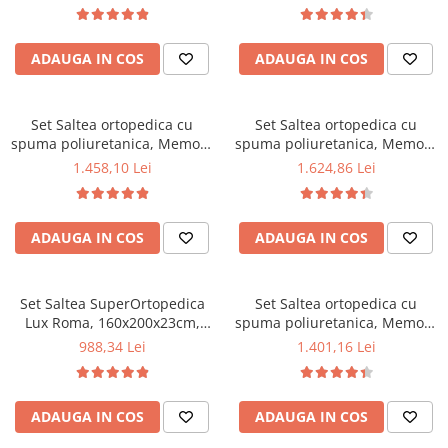
140x190x23cm, fermitate tare,
tip bonell, reversibila, sistem
sistem de aerisire perimetral,
aerisire perimetral, Saltex
Saltex plus 2 perne matlasate
plus 2 perne matlasate
ADAUGA IN COS
ADAUGA IN COS
microfibra 50x70cm, lavabile
microfibra 50x70cm, lavabile
la 60°C
la 60°C
Set Saltea ortopedica cu
Set Saltea ortopedica cu
spuma poliuretanica, Memory
spuma poliuretanica, Memory
Foam 5 cm Paris,
Foam 5 cm Paris,
1.458,10 Lei
1.624,86 Lei
160x200x23cm, fermitate tare,
180x200x23cm, fermitate tare,
sistem de aerisire perimetral
sistem de aerisire perimetral
Saltex plus 2 perne matlasate
Saltex plus 2 perne matlasate
ADAUGA IN COS
ADAUGA IN COS
microfibra 50x70cm, lavabile
microfibra 50x70cm, lavabile
la 60°C
la 60°C
Set Saltea SuperOrtopedica
Set Saltea ortopedica cu
Lux Roma, 160x200x23cm,
spuma poliuretanica, Memory
fermitate tare, cu plasa arcuri
Foam 5 cm Paris,
988,34 Lei
1.401,16 Lei
tip bonell, reversibila, sistem
160x190x23cm, fermitate tare,
aerisire perimetral, Saltex,
sistem de aerisire perimetral
plus 2 perne matlasate
Saltex plus 2 perne matlasate
ADAUGA IN COS
ADAUGA IN COS
microfibra 50x70cm, lavabile
microfibra 50x70cm, lavabile
la 60°C
la 60°C