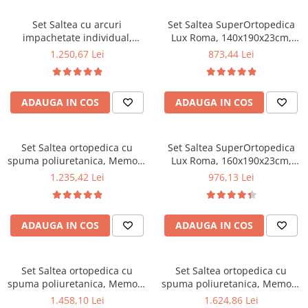
la 60°C
la 60°C
Mese gradinita
Set Saltea cu arcuri
Set Saltea SuperOrtopedica
Scaune gradinita
impachetate individual,
Lux Roma, 140x190x23cm,
Pocket Spring Milano,
fermitate tare, cu plasa arcuri
Set mese si scaune gradinita
1.250,67 Lei
873,44 Lei
180x200x24cm, fermitate
tip bonell, reversibila, sistem
Mobilier copii
mediu spre soft, sistem de
aerisire perimetral, Saltex
aerisire perimetral, Saltex
plus 2 perne matlasate
Mobila camera copii
ADAUGA IN COS
ADAUGA IN COS
plus 2 perne matlasate
microfibra 50x70cm, lavabile
Scaune birou pentru copii
microfibra 50x70cm, lavabile
la 60°C
Saltele patuturi copii
la 60°C
Paturi copii
Set Saltea ortopedica cu
Set Saltea SuperOrtopedica
spuma poliuretanica, Memory
Lux Roma, 160x190x23cm,
Masa si scaune gradinita
Foam 5 cm Paris,
fermitate tare, cu plasa arcuri
1.235,42 Lei
976,13 Lei
Seturi comode living si dormitor
140x190x23cm, fermitate tare,
tip bonell, reversibila, sistem
sistem de aerisire perimetral,
aerisire perimetral, Saltex
Saltex plus 2 perne matlasate
plus 2 perne matlasate
ADAUGA IN COS
ADAUGA IN COS
microfibra 50x70cm, lavabile
microfibra 50x70cm, lavabile
la 60°C
la 60°C
Set Saltea ortopedica cu
Set Saltea ortopedica cu
spuma poliuretanica, Memory
spuma poliuretanica, Memory
Foam 5 cm Paris,
Foam 5 cm Paris,
1.458,10 Lei
1.624,86 Lei