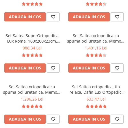
160x200x23cm, fermitate tare,
180x200x23cm, fermitate tare,
sistem de aerisire perimetral
sistem de aerisire perimetral
Saltex plus 2 perne matlasate
Saltex plus 2 perne matlasate
ADAUGA IN COS
ADAUGA IN COS
microfibra 50x70cm, lavabile
microfibra 50x70cm, lavabile
la 60°C
la 60°C
Set Saltea SuperOrtopedica
Set Saltea ortopedica cu
Lux Roma, 160x200x23cm,
spuma poliuretanica, Memory
fermitate tare, cu plasa arcuri
Foam 5 cm Paris,
988,34 Lei
1.401,16 Lei
tip bonell, reversibila, sistem
160x190x23cm, fermitate tare,
aerisire perimetral, Saltex,
sistem de aerisire perimetral
plus 2 perne matlasate
Saltex plus 2 perne matlasate
ADAUGA IN COS
ADAUGA IN COS
microfibra 50x70cm, lavabile
microfibra 50x70cm, lavabile
la 60°C
la 60°C
Set Saltea ortopedica cu
Set Saltea ortopedica, tip
spuma poliuretanica, Memory
relaxa, Dafin Lux Ortopedic,
Foam 5 cm Paris,
140x190x21cm, fermitate
1.286,26 Lei
633,47 Lei
140x200x23cm, fermitate tare,
medie, cu plasa de arcuri tip
sistem de aerisire perimetral
Bonell, fata vara-iarna, sistem
Saltex plus 2 perne matlasate
de aerisire cu butoni, Salt
ADAUGA IN COS
ADAUGA IN COS
microfibra 50x70cm, lavabile
Confort plus 2 perne
la 60°C
matlasate microfibra