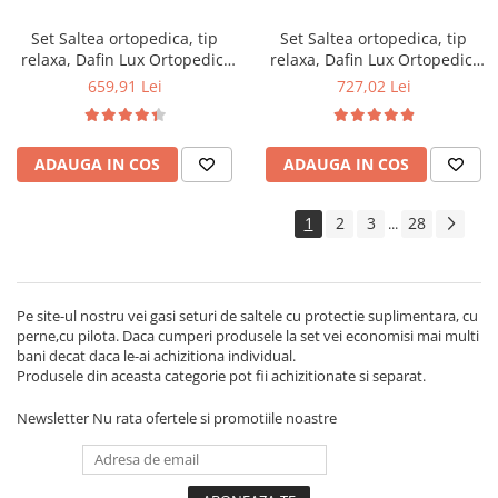
50x70cm, lavabile la 60°C
Set Saltea ortopedica, tip
Set Saltea ortopedica, tip
relaxa, Dafin Lux Ortopedic,
relaxa, Dafin Lux Ortopedic,
140x200x21cm, fermitate
160x190x21cm, fermitate
659,91 Lei
727,02 Lei
medie, cu plasa de arcuri tip
medie, cu plasa de arcuri tip
Bonell, fata vara-iarna, sistem
Bonell, fata vara-iarna, sistem
de aerisire cu butoni, Salt
de aerisire cu butoni, Salt
ADAUGA IN COS
ADAUGA IN COS
Confort plus 2 perne
Confort plus 2 perne
matlasate microfibra
matlasate microfibra
50x70cm, lavabile la 60°C
50x70cm, lavabile la 60°C
1
2
3
28
...
Pe site-ul nostru vei gasi seturi de saltele cu protectie suplimentara, cu
perne,cu pilota. Daca cumperi produsele la set vei economisi mai multi
bani decat daca le-ai achizitiona individual.
Produsele din aceasta categorie pot fii achizitionate si separat.
Newsletter
Nu rata ofertele si promotiile noastre