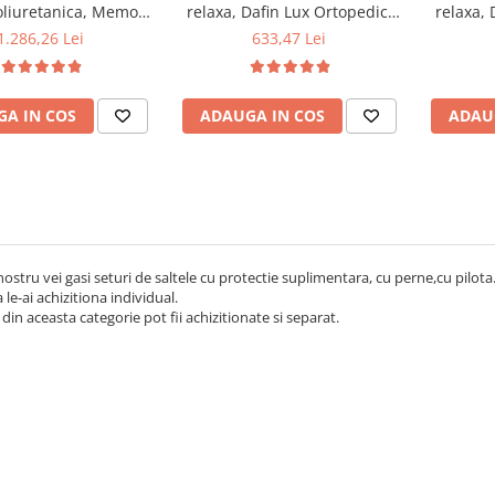
liuretanica, Memory
relaxa, Dafin Lux Ortopedic,
relaxa, 
am 5 cm Paris,
140x190x21cm, fermitate
140x20
1.286,26 Lei
633,47 Lei
3cm, fermitate tare,
medie, cu plasa de arcuri tip
medie, c
 aerisire perimetral
Bonell, fata vara-iarna, sistem
Bonell, f
us 2 perne matlasate
de aerisire cu butoni, Salt
de aeri
A IN COS
ADAUGA IN COS
ADAU
ra 50x70cm, lavabile
Confort plus 2 perne
Conf
la 60°C
matlasate microfibra
matl
50x70cm, lavabile la 60°C
50x70c
 nostru vei gasi seturi de saltele cu protectie suplimentara, cu perne,cu pilo
 le-ai achizitiona individual.
din aceasta categorie pot fii achizitionate si separat.