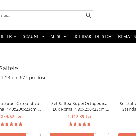
ILIER
SCAUNE
MESE
LICHIDARE DE STOC
REMAT S
Saltele
1-
24
din
672
produse
tea SuperOrtopedica
Set Saltea SuperOrtopedica
Set Salt
ma, 140x200x23cm,
Lux Roma, 180x200x23cm,
Standa
 tare, cu plasa arcuri
fermitate tare, cu plasa arcuri
160x200
884,62 Lei
1.112,39 Lei
l, reversibila, sistem
tip bonell, reversibila, sistem
Bonell, h
e perimetral, Saltex
aerisire perimetral, Saltex,
fermita
2 perne matlasate
plus 2 perne matlasate
Saltsib p