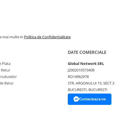
la mai multe in
Politica de Confidentialitate
DATE COMERCIALE
 Plata
Global Network SRL
e Retur
J2002010573408
Produselor
RO14962978
de Retur
STR. ARGONULUI 15, SECT.3
BUCURESTI, BUCURESTI
Contacteaza-ne