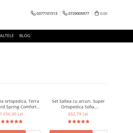
0377101513
0729005977
0,00
ALTELE
BLOG
ea ortopedica, Terra
Set Saltea cu arcuri, Super
rd Spring Comfort
Ortopedica Sofia,
x26cm, plasa arcuri
140x190x20cm, fermitate
1.656,00 Lei
652,79 Lei
usa detasabila tricot,
medie, plasa arcuri tip Bonell,
te mediu spre tare,
reversibila, sistem aerisire cu
lus 2 perne matlasate
butoni, Saltex plus 2 perne