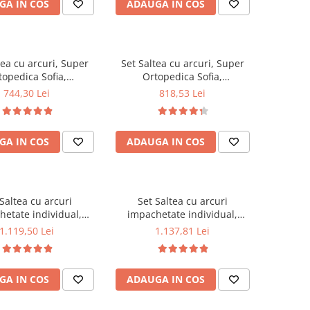
GA IN COS
ADAUGA IN COS
0x70cm, Husa
matlasate microfibra
rgenica, lavabila la
50x70cm, lavabile la 60°C
ilota vara microfibra
180x200cm
tea cu arcuri, Super
Set Saltea cu arcuri, Super
topedica Sofia,
Ortopedica Sofia,
0x20cm, fermitate
180x200x20cm, fermitate
744,30 Lei
818,53 Lei
asa arcuri tip Bonell,
medie, plasa arcuri tip Bonell,
la, sistem aerisire cu
reversibila, sistem aerisire cu
 Saltex plus 2 perne
butoni, Saltex plus 2 perne
GA IN COS
ADAUGA IN COS
asate microfibra
matlasate microfibra
m, lavabile la 60°C
50x70cm, lavabile la 60°C
Saltea cu arcuri
Set Saltea cu arcuri
hetate individual,
impachetate individual,
et Spring Milano,
Pocket Spring Milano,
1.119,50 Lei
1.137,81 Lei
0x24cm, fermitate
160x200x24cm, fermitate
pre soft, sistem de
mediu spre soft, sistem de
e perimetral, Saltex
aerisire perimetral, Saltex
GA IN COS
ADAUGA IN COS
2 perne matlasate
plus 2 perne matlasate
ra 50x70cm, lavabile
microfibra 50x70cm, lavabile
la 60°C
la 60°C