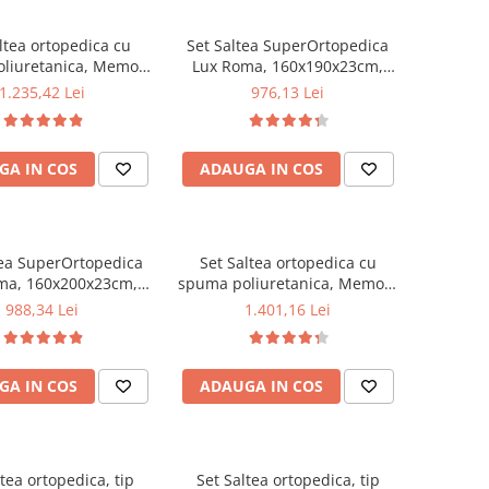
ltea ortopedica cu
Set Saltea SuperOrtopedica
liuretanica, Memory
Lux Roma, 160x190x23cm,
am 5 cm Paris,
fermitate tare, cu plasa arcuri
1.235,42 Lei
976,13 Lei
3cm, fermitate tare,
tip bonell, reversibila, sistem
 aerisire perimetral,
aerisire perimetral, Saltex
lus 2 perne matlasate
plus 2 perne matlasate
GA IN COS
ADAUGA IN COS
ra 50x70cm, lavabile
microfibra 50x70cm, lavabile
la 60°C
la 60°C
tea SuperOrtopedica
Set Saltea ortopedica cu
ma, 160x200x23cm,
spuma poliuretanica, Memory
 tare, cu plasa arcuri
Foam 5 cm Paris,
988,34 Lei
1.401,16 Lei
l, reversibila, sistem
160x190x23cm, fermitate tare,
e perimetral, Saltex,
sistem de aerisire perimetral
2 perne matlasate
Saltex plus 2 perne matlasate
GA IN COS
ADAUGA IN COS
ra 50x70cm, lavabile
microfibra 50x70cm, lavabile
la 60°C
la 60°C
tea ortopedica, tip
Set Saltea ortopedica, tip