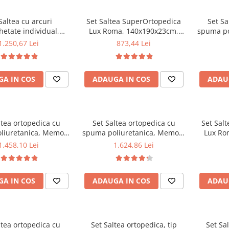
Saltea cu arcuri
Set Saltea SuperOrtopedica
Set Sa
etate individual,
Lux Roma, 140x190x23cm,
spuma po
t Spring Milano,
fermitate tare, cu plasa arcuri
Fo
1.250,67 Lei
873,44 Lei
0x24cm, fermitate
tip bonell, reversibila, sistem
140x190x2
pre soft, sistem de
aerisire perimetral, Saltex
sistem de
e perimetral, Saltex
plus 2 perne matlasate
Saltex p
A IN COS
ADAUGA IN COS
ADAU
2 perne matlasate
microfibra 50x70cm, lavabile
microfib
ra 50x70cm, lavabile
la 60°C
la 60°C
ltea ortopedica cu
Set Saltea ortopedica cu
Set Sal
liuretanica, Memory
spuma poliuretanica, Memory
Lux Ro
am 5 cm Paris,
Foam 5 cm Paris,
fermitate
1.458,10 Lei
1.624,86 Lei
3cm, fermitate tare,
180x200x23cm, fermitate tare,
tip bonel
 aerisire perimetral
sistem de aerisire perimetral
aerisir
us 2 perne matlasate
Saltex plus 2 perne matlasate
plus 
A IN COS
ADAUGA IN COS
ADAU
ra 50x70cm, lavabile
microfibra 50x70cm, lavabile
microfib
la 60°C
la 60°C
ltea ortopedica cu
Set Saltea ortopedica, tip
Set Sal