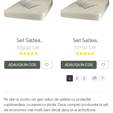
60°C
matlasate microfibra
50x70cm, lavabile la
60°C
Set Saltea
Set Saltea
ortopedica, tip relaxa,
ortopedica, tip relaxa,
659,91 Lei
727,02 Lei
Dafin Lux Ortopedic,
Dafin Lux Ortopedic,
140x200x21cm,
160x190x21cm,
fermitate medie, cu
fermitate medie, cu
ADAUGA IN COS
ADAUGA IN COS
plasa de arcuri tip
plasa de arcuri tip
Bonell, fata vara-iarna,
Bonell, fata vara-iarna,
1
2
3
28
...
sistem de aerisire cu
sistem de aerisire cu
butoni, Salt Confort
butoni, Salt Confort
plus 2 perne
plus 2 perne
matlasate microfibra
matlasate microfibra
Pe site-ul nostru vei gasi seturi de saltele cu protectie
50x70cm, lavabile la
50x70cm, lavabile la
suplimentara, cu perne,cu pilota. Daca cumperi produsele la set
60°C
60°C
vei economisi mai multi bani decat daca le-ai achizitiona