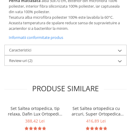
Perna matlasata
alba 50x70 cm, exterior din microfibra 100%
poliester, interior fibra siliconizata 100% poliester, iar captuseala
din vata 100% poliester.
Tesatura alba microfibra poliester 100% este lavabila la 60°C.
Aceasta temperatura de spalare reduce sansa de supravietuire a
acarienilor si a bacteriilor la minim.
Informatii conformitate produs
Caracteristici
Review-uri
(2)
PRODUSE SIMILARE
Set Saltea ortopedica, tip
Set Saltea ortopedica cu
relaxa, Dafin Lux Ortopedic,
arcuri, Super Ortopedica
90x200x21cm, fermitate
Sofia, 90x200x20cm,
388,42 Lei
416,89 Lei
medie, plasa arcuri tip
fermitate medie, cu plasa
Bonell, fata vara-iarna,
arcuri tip Bonell, fata vara-