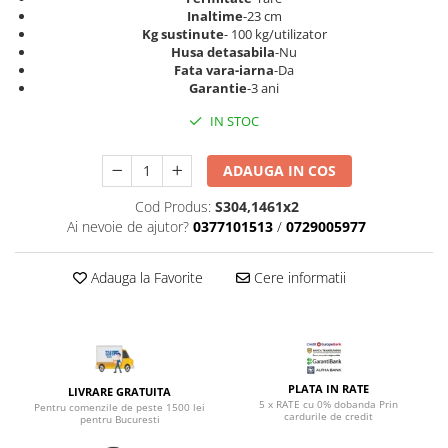
Top saltele 5 cm
Scaune manager
Inaltime
-23 cm
Top saltele 10 cm
Kg sustinute
- 100 kg/utilizator
Mobilier bucatarie
Husa detasabila
-Nu
Top saltele memory 5 cm
Fata vara-iarna
-Da
Mese bucatarie
Top saltele MemoHR 6.5 cm
Garantie
-3 ani
Scaune pentru bucatarie
Saltele ieftine
IN STOC
Mobila bucatarie
Saltele cu plasa de arcuri
Seturi mese si scaune bucatarie
Saltele cu spuma
ADAUGA IN COS
Mobilier hol
Cod Produs:
S304,1461x2
Mobila hol
Ai nevoie de ajutor?
0377101513
/
0729005977
Suporturi si rafturi pantofi
Portmantouri
Adauga la Favorite
Cere informatii
Pantofare
Seturi mobilier hol
Stender haine
Suport pentru umerase
Etajere
PLATA IN RATE
LIVRARE GRATUITA
5 x RATE cu 0% dobanda Prin
Pentru comenzile de peste 1500 lei
Cuiere
cardurile de credit
pentru Bucuresti
Mobilier gradinita