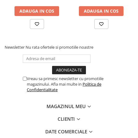
sistem de aerisire cu
iarna, sistem aerisire cu
ADAUGA IN COS
ADAUGA IN COS
butoni, Salt Confort plus
butoni, Saltex plus perna
perna microfibra 50x70cm,
matlasata, antialergica,
lavabila la 60°C
50x70cm
Newsletter
Nu rata ofertele si promotiile noastre
Vreau sa primesc newsletter cu promotiile
magazinului. Afla mai multe in
Politica de
Confidentialitate
MAGAZINUL MEU
CLIENTI
DATE COMERCIALE