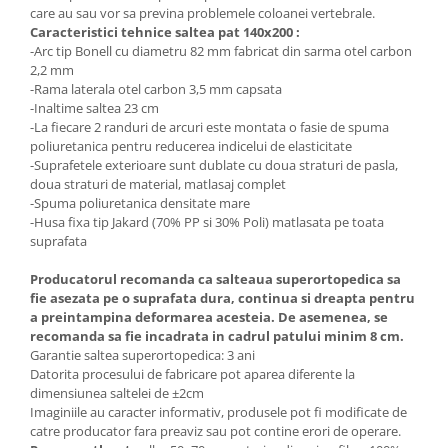
care au sau vor sa previna problemele coloanei vertebrale.
Caracteristici tehnice saltea pat 140x200 :
-Arc tip Bonell cu diametru 82 mm fabricat din sarma otel carbon
2,2 mm
-Rama laterala otel carbon 3,5 mm capsata
-Inaltime saltea 23 cm
-La fiecare 2 randuri de arcuri este montata o fasie de spuma
poliuretanica pentru reducerea indicelui de elasticitate
-Suprafetele exterioare sunt dublate cu doua straturi de pasla,
doua straturi de material, matlasaj complet
-Spuma poliuretanica densitate mare
-Husa fixa tip Jakard (70% PP si 30% Poli) matlasata pe toata
suprafata
Producatorul recomanda ca salteaua superortopedica sa
fie asezata pe o suprafata dura, continua si dreapta pentru
a preintampina deformarea acesteia. De asemenea, se
recomanda sa fie incadrata in cadrul patului minim 8 cm.
Garantie saltea superortopedica: 3 ani
Datorita procesului de fabricare pot aparea diferente la
dimensiunea saltelei de ±2cm
Imaginiile au caracter informativ, produsele pot fi modificate de
catre producator fara preaviz sau pot contine erori de operare.