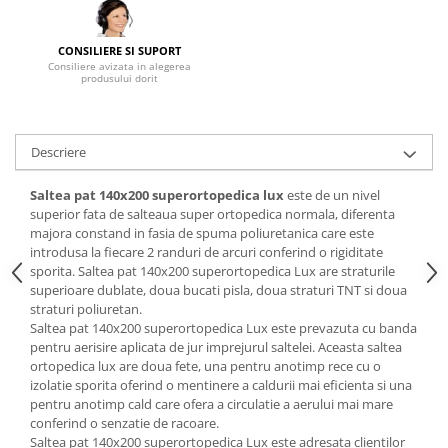
Mese gradinita
Scaune gradinita
CONSILIERE SI SUPORT
Consiliere avizata in alegerea
Set mese si scaune gradinita
produsului dorit
Mobilier copii
Mobila camera copii
Descriere
Scaune birou pentru copii
Saltele patuturi copii
Saltea pat 140x200 superortopedica lux
este de un nivel
Paturi copii
superior fata de salteaua super ortopedica normala, diferenta
majora constand in fasia de spuma poliuretanica care este
Masa si scaune gradinita
introdusa la fiecare 2 randuri de arcuri conferind o rigiditate
Seturi comode living si dormitor
sporita. Saltea pat 140x200 superortopedica Lux are straturile
superioare dublate, doua bucati pisla, doua straturi TNT si doua
straturi poliuretan.
Saltea pat 140x200 superortopedica Lux este prevazuta cu banda
pentru aerisire aplicata de jur imprejurul saltelei. Aceasta saltea
ortopedica lux are doua fete, una pentru anotimp rece cu o
izolatie sporita oferind o mentinere a caldurii mai eficienta si una
pentru anotimp cald care ofera a circulatie a aerului mai mare
conferind o senzatie de racoare.
Saltea pat 140x200 superortopedica Lux este adresata clientilor