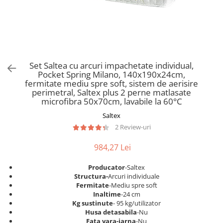
Scaune pliante
Saltele Pocket
Noptiere
Scaune birou
Saltele cu arcuri impachetate
Paturi
individual
Scaune profesionale
Seturi de pat si saltea
Saltele Memory Pocket
Masute de toaleta
Scaune Lemn
Saltele Memory Foam
Mobilier living
Scaune birou copii
Set Saltea cu arcuri impachetate individual,
Saltele Memory Pocket
Scaune pentru living
Pocket Spring Milano, 140x190x24cm,
Scaune resigilate
Saltele cu plasa arcuri
fermitate mediu spre soft, sistem de aerisire
Seturi comode living si vitrine
perimetral, Saltex plus 2 perne matlasate
Scaune gradinita
Saltele cu spuma
Mobila living
microfibra 50x70cm, lavabile la 60°C
Saltele cu spuma
Scaune conferinta
Comode living
Saltex
Saltele cu spuma poliuretanica
Scaune terasa si outdoor
Set mese plus scaune
2 Review-uri
Saltele Latex
Mobilier birou
984,27 Lei
Saltele Memory
Scaune ergonomice
Saltele 140x200
Etajere Birou
Producator
-Saltex
Structura-
Arcuri individuale
Saltele 160x200
Dulap birou
Fermitate
-Mediu spre soft
Birouri
Saltele 180x200
Inaltime
-24 cm
Kg sustinute
- 95 kg/utilizator
Scaune pentru birou
Top saltele
Husa detasabila
-Nu
Scaune pentru vizitatori
Fata vara-iarna
-Nu