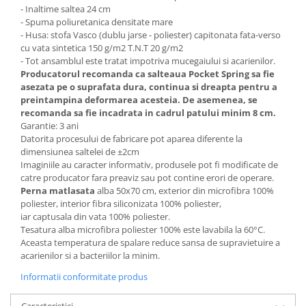
- Inaltime saltea 24 cm
- Spuma poliuretanica densitate mare
- Husa: stofa Vasco (dublu jarse - poliester) capitonata fata-verso
cu vata sintetica 150 g/m2 T.N.T 20 g/m2
- Tot ansamblul este tratat impotriva mucegaiului si acarienilor.
Producatorul recomanda ca salteaua Pocket Spring sa fie
asezata pe o suprafata dura, continua si dreapta pentru a
preintampina deformarea acesteia. De asemenea, se
recomanda sa fie incadrata in cadrul patului minim 8 cm.
Garantie: 3 ani
Datorita procesului de fabricare pot aparea diferente la
dimensiunea saltelei de ±2cm
Imaginiile au caracter informativ, produsele pot fi modificate de
catre producator fara preaviz sau pot contine erori de operare.
Perna matlasata
alba 50x70 cm, exterior din microfibra 100%
poliester, interior fibra siliconizata 100% poliester,
iar captusala din vata 100% poliester.
Tesatura alba microfibra poliester 100% este lavabila la 60°C.
Aceasta temperatura de spalare reduce sansa de supravietuire a
acarienilor si a bacteriilor la minim.
Informatii conformitate produs