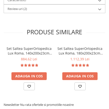
Caracteristici
Review-uri
(2)
PRODUSE SIMILARE
Set Saltea SuperOrtopedica
Set Saltea SuperOrtopedica
Lux Roma, 140x200x23cm,
Lux Roma, 180x200x23cm,
fermitate tare, cu plasa
fermitate tare, cu plasa
884,62 Lei
1.112,39 Lei
arcuri tip bonell,
arcuri tip bonell,
reversibila, sistem aerisire
reversibila, sistem aerisire
perimetral, Saltex plus 2
perimetral, Saltex, plus 2
ADAUGA IN COS
ADAUGA IN COS
perne matlasate microfibra
perne matlasate microfibra
50x70cm, lavabile la 60°C
50x70cm, lavabile la 60°C
Newsletter
Nu rata ofertele si promotiile noastre