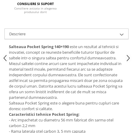
CONSILIERE SI SUPORT
Mese gradinita
Consiliere avizata in alegerea
produsului dorit
Scaune gradinita
Set mese si scaune gradinita
Mobilier copii
Descriere
Mobila camera copii
Salteaua Pocket Spring 140×190
este un rezultat al tehnicii si
Scaune birou pentru copii
inovatiei, concept ce reuneste beneficiile tuturor tipurilor de
Saltele patuturi copii
saltele intr-o singura saltea pentru confortul dumneavoastra.
Paturi copii
Miezul saltelei contine arcuri care sunt impachetate individual in
material textil moale, permitand fiecarui arc sa se adapteze
Masa si scaune gradinita
independent corpului dumneavoastra. Ele sunt confectionate
Seturi comode living si dormitor
astfel incat sa permita propagarea miscarii doar pe zona ocupata
de corpul uman. Datorita acestui lucru salteaua Pocket Spring va
ofera un somn linistit indiferent de cat de mult se misca
partenerul dumneavoastra.
Salteaua Pocket Spring este o alegere buna pentru cupluri care
doresc confort si calitate.
Caracteristici tehnice Pocket Spring:
- Arc impachetat cu diametru 56 mm fabricat din sarma otel
carbon 2,2 mm
- Rama laterala otel carbon 3, 5 mm capsata